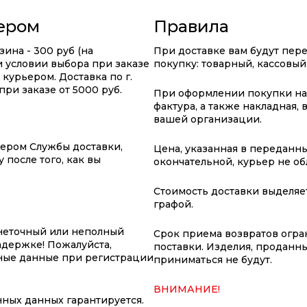
ьером
Правила
ина - 300 руб (на
При доставке вам будут пер
ри условии выбора при заказе
покупку: товарный, кассовый
курьером. Доставка по г.
ри заказе от 5000 руб.
При оформлении покупки на 
фактура, а также накладная,
вашей организации.
жером Службы доставки,
Цена, указанная в переданны
 после того, как вы
окончательной, курьер не о
Стоимость доставки выделяе
графой.
неточный или неполный
Срок приема возвратов огран
адержке! Пожалуйста,
поставки. Изделия, проданны
ные данные при регистрации
приниматься не будут.
ВНИМАНИЕ!
ных данных гарантируется.