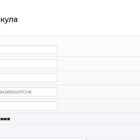
кула
ения