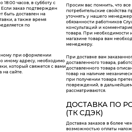
18:00 часов, в субботу с
Просим вас помнить, что все
т. Если заказ подтвержден
потребительские свойства п
т быть доставлен на
уточнять у нашего менеджер
авки, а также время
обязанности работников Слу
ределяется по
консультаций и комментарие
товара. При необходимости 
магазине товара вам необхо
менеджеру.
анному при оформлении
При доставке вам заказанно
по иному адресу, необходимо
доставленного товара, работ
ки, который свяжется с вами
доставленного товара описа
 на сайте.
товар на наличие механичес
при получении товара прете
повреждений, в дальнейшем
рассматриваются.
ДОСТАВКА ПО Р
(ТК СДЭК)
Доставка заказов в более че
возможностью оплаты наложе