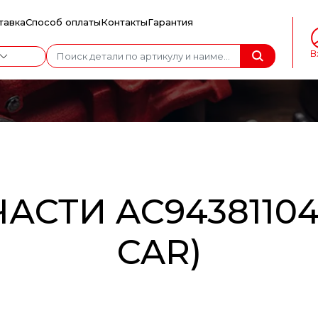
тавка
Способ оплаты
Контакты
Гарантия
В
АСТИ AC94381104
CAR)