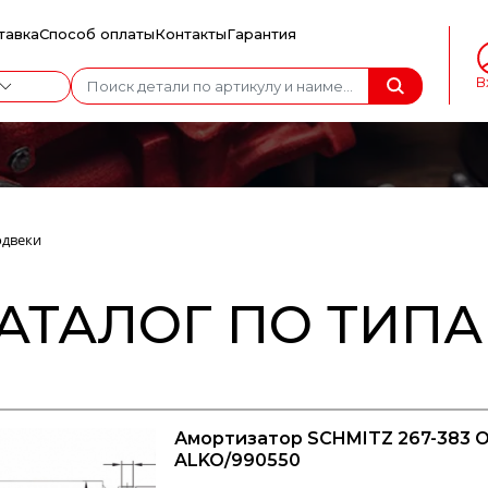
тавка
Способ оплаты
Контакты
Гарантия
В
одвеки
АТАЛОГ ПО ТИП
Амортизатор SCHMITZ 267-383 O/
ALKO/990550