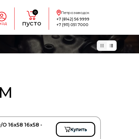
0
Петрозаводск
+7 (8142) 56 9999
пусто
ход
+7 (911) 051 7000
АМ
O 16x58 16x58 -
Купить