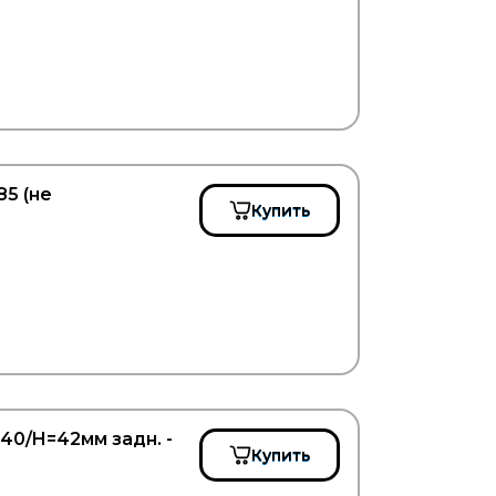
5 (не
Купить
40/H=42мм задн. -
Купить