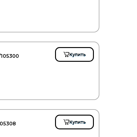
Купить
/105300
Купить
105308