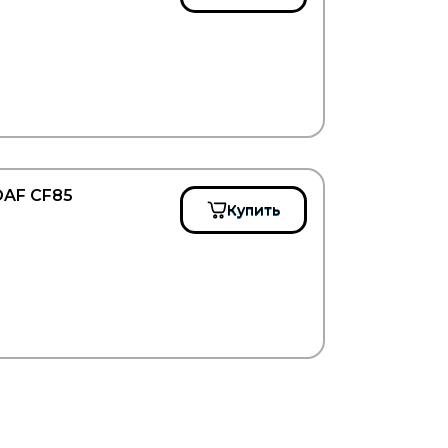
DAF CF85
Купить