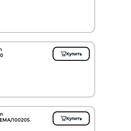
m
Купить
10
um
Купить
 LEMA/100205