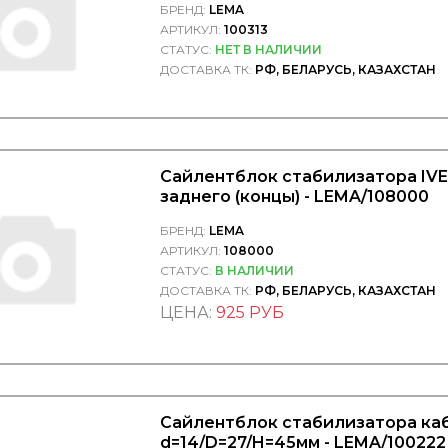
БРЕНД:
LEMA
АРТИКУЛ:
100313
СТАТУС:
НЕТ В НАЛИЧИИ
ДОСТАВКА ТК:
РФ, БЕЛАРУСЬ, КАЗАХСТАН
Сайлентблок стабилизатора IV
заднего (концы) - LEMA/108000
БРЕНД:
LEMA
АРТИКУЛ:
108000
СТАТУС:
В НАЛИЧИИ
ДОСТАВКА ТК:
РФ, БЕЛАРУСЬ, КАЗАХСТАН
ЦЕНА:
925 РУБ
Сайлентблок стабилизатора ка
d=14/D=27/H=45мм - LEMA/100222