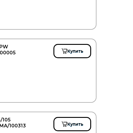
BPW
Купить
100005
/105
Купить
EMA/100313