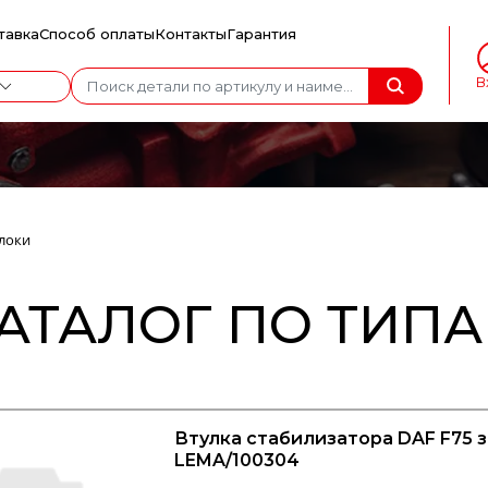
тавка
Способ оплаты
Контакты
Гарантия
В
локи
АТАЛОГ ПО ТИП
Втулка стабилизатора DAF F75 за
LEMA/100304