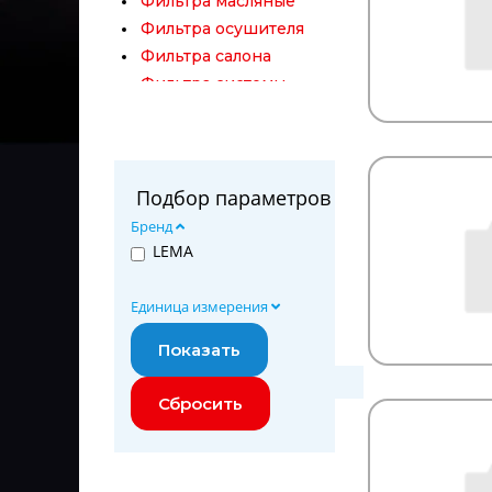
Фильтра масляные
Фильтра осушителя
Фильтра салона
Фильтра системы
охлаждения
Фильтра топливные
Фитинги
Цепи противоскольжения
Подбор параметров
Щётки стеклоочистителя
Бренд
Электрика
LEMA
Единица измерения