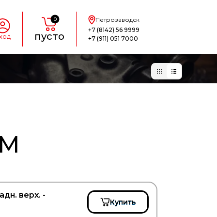
0
Петрозаводск
+7 (8142) 56 9999
пусто
ход
+7 (911) 051 7000
АМ
дн. верх. -
Купить