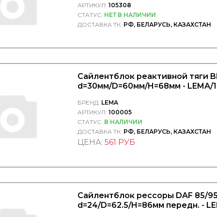
АРТИКУЛ:
105308
СТАТУС:
НЕТ В НАЛИЧИИ
ДОСТАВКА ТК:
РФ, БЕЛАРУСЬ, КАЗАХСТАН
Сайлентблок реактивной тяги 
d=30мм/D=60мм/H=68мм - LEMA/
БРЕНД:
LEMA
АРТИКУЛ:
100005
СТАТУС:
В НАЛИЧИИ
ДОСТАВКА ТК:
РФ, БЕЛАРУСЬ, КАЗАХСТАН
ЦЕНА:
561 РУБ
Сайлентблок рессоры DAF 85/95
d=24/D=62.5/H=86мм передн. - L