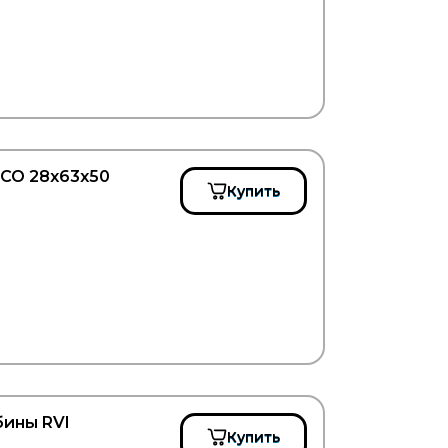
ECO 28x63x50
Купить
бины RVI
Купить