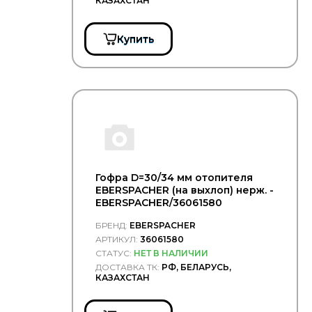
оборудование
КАЗАХСТАН
Свечи
зажигания
Купить
Свечи
накала
Система
охлаждения
Смазки
Стёкла
Сцепление
Технические
жидкости
Гофра D=30/34 мм отопителя
EBERSPACHER (на выхлоп) нерж. -
Топливная
EBERSPACHER/36061580
аппаратура
Топливная
БРЕНД:
EBERSPACHER
система
АРТИКУЛ:
36061580
Топливно-
СТАТУС:
НЕТ В НАЛИЧИИ
воздушная
ДОСТАВКА ТК:
РФ, БЕЛАРУСЬ,
система
КАЗАХСТАН
Тормозная
система