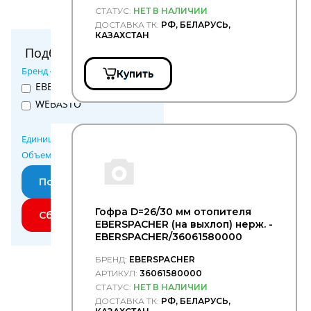
Подшипники
СТАТУС:
НЕТ В НАЛИЧИИ
ДОСТАВКА ТК:
РФ, БЕЛАРУСЬ,
Прокладки,
КАЗАХСТАН
сальники
Подбор параметров
Промышленные
фильтра
Бренд
Купить
Разных
EBERSPACHER
производителей
WEBASTO
Ремни
ГРМ
Единица измерения
Ремни
Объем
клиновые
Ремни
поликлиновые
Ремни
Гофра D=26/30 мм отопителя
приводные
EBERSPACHER (на выхлоп) нерж. -
Ролики
EBERSPACHER/36061580000
Рулевое
БРЕНД:
EBERSPACHER
управление
АРТИКУЛ:
36061580000
Сайлентблоки
СТАТУС:
НЕТ В НАЛИЧИИ
Сварочное
ДОСТАВКА ТК:
РФ, БЕЛАРУСЬ,