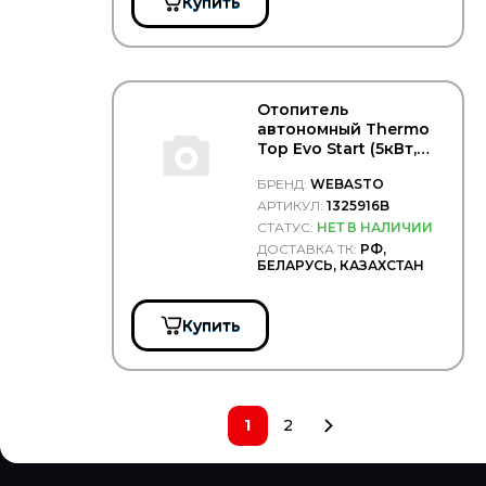
Купить
Отопитель
автономный Thermo
Top Evo Start (5кВт,
бензин, 12В) -
БРЕНД:
WEBASTO
WEBASTO/1325916B
АРТИКУЛ:
1325916B
СТАТУС:
НЕТ В НАЛИЧИИ
ДОСТАВКА ТК:
РФ,
БЕЛАРУСЬ, КАЗАХСТАН
Купить
1
2