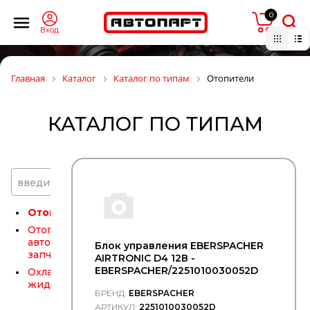
Масла
трансимссионные
0
синтетические
Вход
Масла
трансмиссионные
Молдинги
Главная
Каталог
Каталог по типам
Отопители
Накладки
тормозные
КАТАЛОГ ПО ТИПАМ
Оборудование,
комплектующие
(не
автомобильное!)
Омыватели
введите название типа
Оптика
Отопители
Отопители
автономные,
Блок упpавления EBERSPACHER
запчасти
AIRTRONIC D4 12В -
EBERSPACHER/2251010030052D
Охлаждающие
жидкости
БРЕНД:
EBERSPACHER
Пневмоподушки
АРТИКУЛ:
2251010030052D