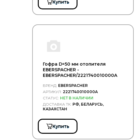
Купить
Тормозные
колодки
Фильтра
воздушные
Фильтра
гидравлические
Фильтра
другие
Фильтра
Гофра D=50 мм отопителя
масляные
EBERSPACHER -
Фильтра
EBERSPACHER/2221740010000A
осушителя
Фильтра
БРЕНД:
EBERSPACHER
салона
АРТИКУЛ:
2221740010000A
СТАТУС:
НЕТ В НАЛИЧИИ
Фильтра
системы
ДОСТАВКА ТК:
РФ, БЕЛАРУСЬ,
КАЗАХСТАН
охлаждения
Фильтра
топливные
Купить
Фитинги
Цепи