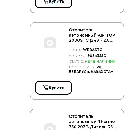
Купить
Отопитель
автономный AIR TOP
2000STC (24V - 2,0
kW) +монт.комплект -
БРЕНД:
WEBASTO
WEBASTO/9034355C
АРТИКУЛ:
9034355C
СТАТУС:
НЕТ В НАЛИЧИИ
ДОСТАВКА ТК:
РФ,
БЕЛАРУСЬ, КАЗАХСТАН
Купить
Отопитель
автономный Thermo
350.203B Дизель 35