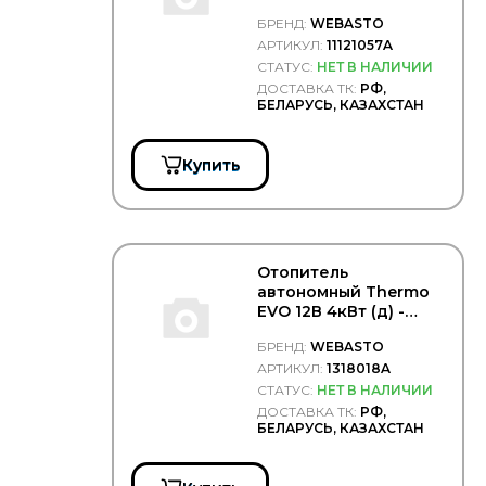
кВт (Без
БРЕНД:
WEBASTO
циркуляционного
насоса) -
АРТИКУЛ:
11121057A
WEBASTO/11121057A
СТАТУС:
НЕТ В НАЛИЧИИ
ДОСТАВКА ТК:
РФ,
БЕЛАРУСЬ, КАЗАХСТАН
Купить
Отопитель
автономный Thermo
EVO 12В 4кВт (д) -
WEBASTO/1318018A
БРЕНД:
WEBASTO
АРТИКУЛ:
1318018A
СТАТУС:
НЕТ В НАЛИЧИИ
ДОСТАВКА ТК:
РФ,
БЕЛАРУСЬ, КАЗАХСТАН