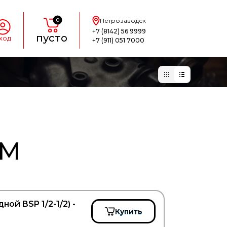
0
Петрозаводск
+7 (8142) 56 9999
пусто
ход
+7 (911) 051 7000
АМ
ой BSP 1/2-1/2) -
Купить