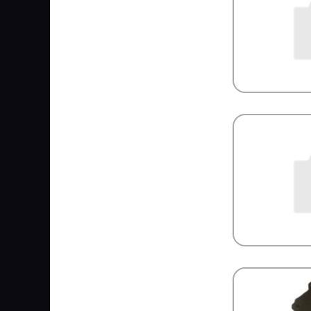
SRP
SUNRISE
TORK
TruckPlast
VBG
VPM
WEBASTO
ZIGLER
БелАвтоКомплект
КрАЗ
ПААЗ