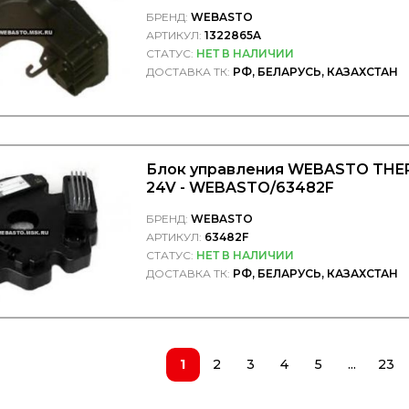
БРЕНД:
WEBASTO
АРТИКУЛ:
1322865A
СТАТУС:
НЕТ В НАЛИЧИИ
ДОСТАВКА ТК:
РФ, БЕЛАРУСЬ, КАЗАХСТАН
Блок управления WEBASTO THER
24V - WEBASTO/63482F
БРЕНД:
WEBASTO
АРТИКУЛ:
63482F
СТАТУС:
НЕТ В НАЛИЧИИ
ДОСТАВКА ТК:
РФ, БЕЛАРУСЬ, КАЗАХСТАН
1
2
3
4
5
...
23