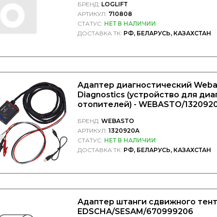
БРЕНД:
LOGLIFT
АРТИКУЛ:
710808
СТАТУС:
НЕТ В НАЛИЧИИ
ДОСТАВКА ТК:
РФ, БЕЛАРУСЬ, КАЗАХСТАН
Адаптер диагностический Weba
Diagnostics (устройство для ди
отопителей) - WEBASTO/132092
БРЕНД:
WEBASTO
АРТИКУЛ:
1320920A
СТАТУС:
НЕТ В НАЛИЧИИ
ДОСТАВКА ТК:
РФ, БЕЛАРУСЬ, КАЗАХСТАН
Адаптер штанги сдвижного тент
EDSCHA/SESAM/670999206