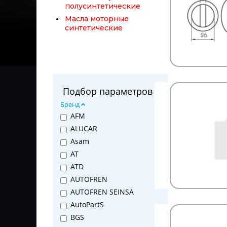
полусинтетические
Масла моторные
синтетические
Масла трансимссионные
синтетические
Масла трансмиссионные
Молдинги
Накладки тормозные
Подбор параметров
Оборудование,
Бренд
комплектующие (не
AFM
автомобильное!)
ALUCAR
Омыватели
Asam
Оптика
AT
Отопители
ATD
Отопители автономные,
запчасти
AUTOFREN
Охлаждающие жидкости
AUTOFREN SEINSA
Пневмоподушки
AutoPartS
Подшипники
BGS