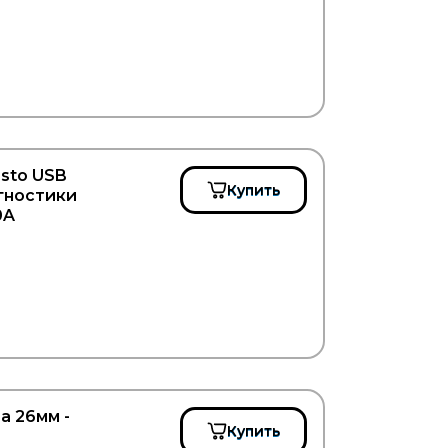
sto USB
Купить
агностики
0A
а 26мм -
Купить