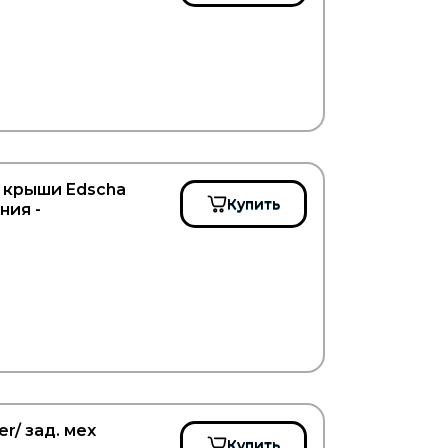
 крыши Edscha
Купить
ния -
r/ зад. мех
Купить