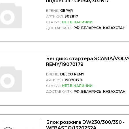
подвеска - GEPAR/302817
БРЕНД:
GEPAR
АРТИКУЛ:
302817
СТАТУС:
НЕТ В НАЛИЧИИ
ДОСТАВКА ТК:
РФ, БЕЛАРУСЬ, КАЗАХСТАН
Бендикс стартера SCANIA/VOLVO
REMY/19070179
БРЕНД:
DELCO REMY
АРТИКУЛ:
19070179
СТАТУС:
НЕТ В НАЛИЧИИ
ДОСТАВКА ТК:
РФ, БЕЛАРУСЬ, КАЗАХСТАН
Блок розжига DW230/300/350 -
WEBASTO/1320252A