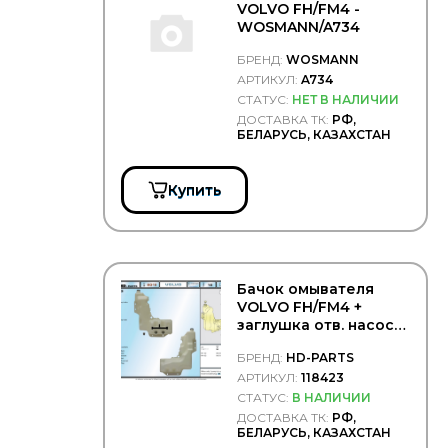
Metaco
VOLVO FH/FM4 -
MEYLE
WOSMANN/A734
MITSUBISHI
БРЕНД:
WOSMANN
NISSAN
АРТИКУЛ:
A734
NISSENS
СТАТУС:
НЕТ В НАЛИЧИИ
ДОСТАВКА ТК:
РФ,
NRF
БЕЛАРУСЬ, КАЗАХСТАН
OE GERMANY
Ot-Sa
Купить
PE Automotive
PERKINS
PERREXI
PEUGEOT/CITROEN
Бачок омывателя
PIERBURG
VOLVO FH/FM4 +
POLCAR
заглушка отв. насоса
омывателя - HD
POWERMAX
БРЕНД:
HD-PARTS
Parts/118423
RENAULT
АРТИКУЛ:
118423
СТАТУС:
В НАЛИЧИИ
ROLLING
ДОСТАВКА ТК:
РФ,
S&K
БЕЛАРУСЬ, КАЗАХСТАН