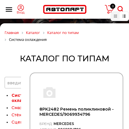
Ремни
0
поликлиновые
Вход
Ремни
приводные
Ролики
Главная
Каталог
Каталог по типам
Рулевое
Система охлаждения
управление
Сайлентблоки
КАТАЛОГ ПО ТИПАМ
Сварочное
оборудование
Свечи
зажигания
введите название типа
Свечи
накала
Система
охлаждения
Смазки
8PK2482 Ремень поликлиновой -
MERCEDES/9069934796
Стёкла
Сцепление
БРЕНД:
MERCEDES