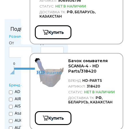
Технические
АРТИКУЛ:
9069934796
жидкости
СТАТУС:
НЕТ В НАЛИЧИИ
ДОСТАВКА ТК:
РФ, БЕЛАРУСЬ,
Топливная
КАЗАХСТАН
аппаратура
Топливная
Подбор параметров
система
Купить
Розничная цена
Топливно-
От
воздушная
До
система
Тормозная
система
Бачок омывателя
0
567
1 134
1 701
2 268
SCANIA-4 - HD
Тормозные
Parts/318420
колодки
Фильтра
БРЕНД:
HD-PARTS
Бренд
воздушные
АРТИКУЛ:
318420
AD
Фильтра
СТАТУС:
НЕТ В НАЛИЧИИ
гидравлические
ДОСТАВКА ТК:
РФ,
AIRTEX
БЕЛАРУСЬ, КАЗАХСТАН
Фильтра
AISIN
другие
Asam
Фильтра
Купить
AUGER
масляные
AUTOMANN