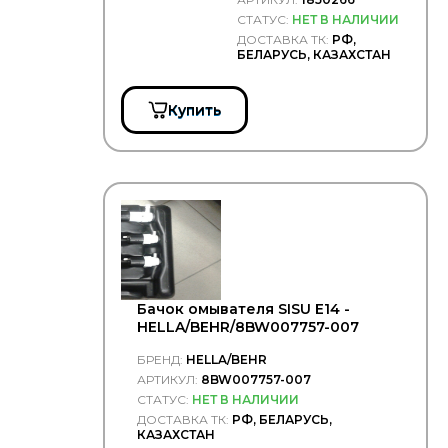
DT Spare Parts
СТАТУС:
НЕТ В НАЛИЧИИ
ДОСТАВКА ТК:
РФ,
ERREVI
БЕЛАРУСЬ, КАЗАХСТАН
FEBI
Fenox
Купить
FIAT
FRIGAIR
GATES
GMB
GPgroup
GRAF
GREAT WALL
Hans Pries
Бачок омывателя SISU E14 -
HD-Parts
HELLA/BEHR/8BW007757-007
HELLA/BEHR
БРЕНД:
HELLA/BEHR
HEPU
АРТИКУЛ:
8BW007757-007
HOWO
СТАТУС:
НЕТ В НАЛИЧИИ
HTP
ДОСТАВКА ТК:
РФ, БЕЛАРУСЬ,
КАЗАХСТАН
HYUNDAI/KIA