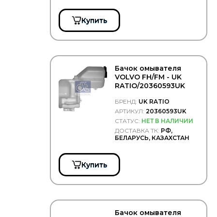
ISUZU
Купить
JAGUAR
JAPANPARTS
KALE
KESLA
Бачок омывателя
KORTEX
VOLVO FH/FM - UK
LADA
RATIO/20360593UK
LAND ROVER
БРЕНД:
UK RATIO
LASO
АРТИКУЛ:
20360593UK
LEMA
СТАТУС:
НЕТ В НАЛИЧИИ
ДОСТАВКА ТК:
РФ,
LUZAR
БЕЛАРУСЬ, КАЗАХСТАН
MAGNETI MARELLI
MAN
Купить
MANDO
Mec-Diesel
MERCEDES
MERITOR/ROR
Бачок омывателя