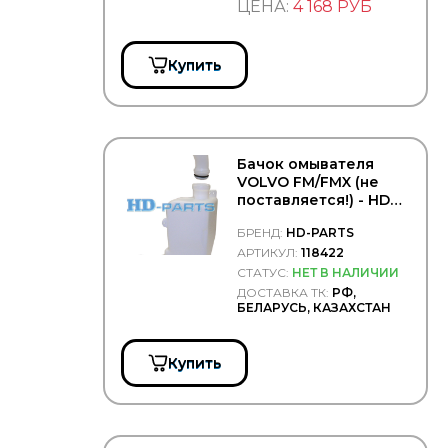
SACHS
ЦЕНА:
4 168 РУБ
SAMPA
SASIC
Купить
SAT
SCANIA
Se-M
SIEGEL Automotive
Бачок омывателя
SISU
VOLVO FM/FMX (не
поставляется!) - HD
SKF
Parts/118422
SONDER
БРЕНД:
HD-PARTS
SRP
АРТИКУЛ:
118422
СТАТУС:
НЕТ В НАЛИЧИИ
SWAG
ДОСТАВКА ТК:
РФ,
TD
БЕЛАРУСЬ, КАЗАХСТАН
TITAN
TITANX
Купить
TORK
UK RATIO
VADEN