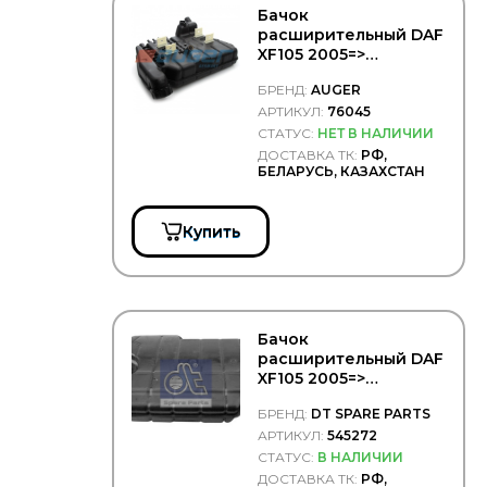
VAICO
Бачок
VALEO
расширительный DAF
XF105 2005=>
VERNET-CALORSTAT
(555x345x105) -
VOLKSWAGEN
БРЕНД:
AUGER
AUGER/76045
WAHLER
АРТИКУЛ:
76045
СТАТУС:
НЕТ В НАЛИЧИИ
WOSMANN
ДОСТАВКА ТК:
РФ,
ZETEX
БЕЛАРУСЬ, КАЗАХСТАН
Zevs
КрАЗ
Купить
Прамотроник
Бачок
расширительный DAF
XF105 2005=>
(555x345x105) - DT
БРЕНД:
DT SPARE PARTS
Spare Parts/545272
АРТИКУЛ:
545272
СТАТУС:
В НАЛИЧИИ
ДОСТАВКА ТК:
РФ,