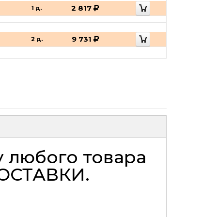
2 817
1 д.
9 731
2 д.
у любого товара
ОСТАВКИ
.