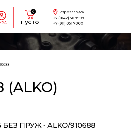
0
Петрозаводск
+7 (8142) 56 9999
пусто
ход
+7 (911) 051 7000
10688
 (ALKO)
 БЕЗ ПРУЖ - ALKO/910688