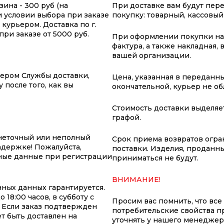
ина - 300 руб (на
При доставке вам будут пер
ри условии выбора при заказе
покупку: товарный, кассовый
курьером. Доставка по г.
ри заказе от 5000 руб.
При оформлении покупки на 
фактура, а также накладная,
вашей организации.
жером Службы доставки,
Цена, указанная в переданны
 после того, как вы
окончательной, курьер не о
Стоимость доставки выделяе
графой.
неточный или неполный
Срок приема возвратов огран
адержке! Пожалуйста,
поставки. Изделия, проданны
ные данные при регистрации
приниматься не будут.
ВНИМАНИЕ!
ных данных гарантируется.
18:00 часов, в субботу с
Просим вас помнить, что все
т. Если заказ подтвержден
потребительские свойства п
т быть доставлен на
уточнять у нашего менеджер