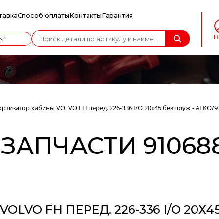
тавка
Способ оплаты
Контакты
Гарантия
В
ртизатор кабины VOLVO FH перед. 226-336 I/O 20х45 без пруж - ALKO/9
ЗАПЧАСТИ 910688
VO FH ПЕРЕД. 226-336 I/O 20Х45