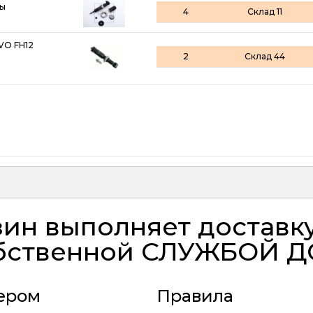
ны
4
Склад 11
VO FH12
2
Склад 44
ин выполняет доставк
бственной
СЛУЖБОЙ Д
ьером
Правила