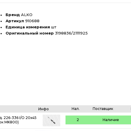
Бренд
ALKO
Артикул
910688
Единица измерения
шт
Оригинальный номер
3198836/21111925
Нал.
Поставщик
Инфо
 226-336 I/O 20х45
2
Наличие
лок MK800)