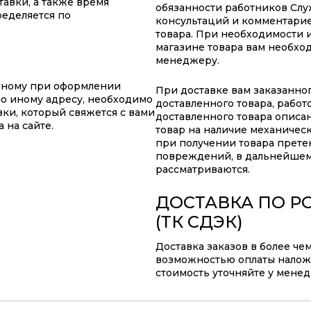
авки, а также время
обязанности работников Слу
ределяется по
консультаций и комментарие
товара. При необходимости 
магазине товара вам необхо
менеджеру.
анному при оформлении
При доставке вам заказанно
по иному адресу, необходимо
доставленного товара, работ
ки, который свяжется с вами
доставленного товара описа
 на сайте.
товар на наличие механичес
при получении товара прете
повреждений, в дальнейшем
рассматриваются.
ДОСТАВКА ПО Р
(ТК СДЭК)
Доставка заказов в более че
возможностью оплаты наложе
стоимость уточняйте у мене