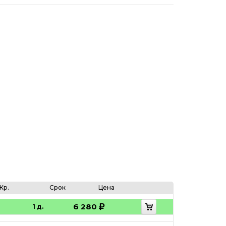
Кр.
Срок
Цена
6 280
1 д.