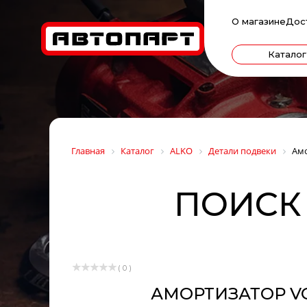
О магазине
Дос
Каталог
Главная
Каталог
ALKO
Детали подвеки
Амо
ПОИСК 
( 0 )
АМОРТИЗАТОР VOLV