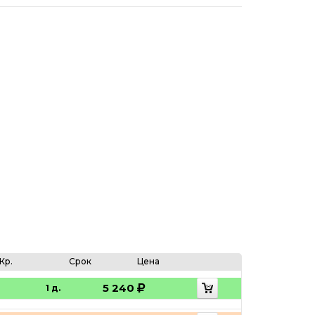
Кр.
Срок
Цена
5 240
1 д.