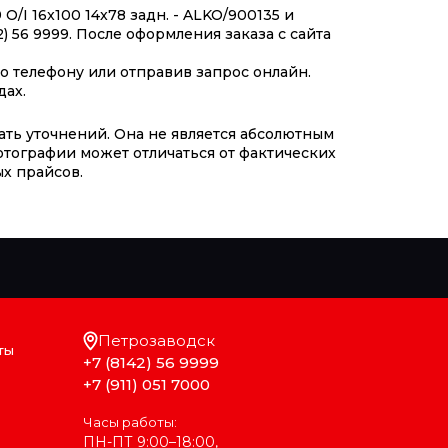
/I 16x100 14x78 задн. - ALKO/900135 и
 56 9999. После оформления заказа с сайта
 телефону или отправив запрос онлайн.
дах.
ать уточнений. Она не является абсолютным
отографии может отличаться от фактических
х прайсов.
Петрозаводск
ты
+7 (8142) 56 9999
+7 (911) 051 7000
Часы работы:
ПН-ПТ 9:00–18:00,