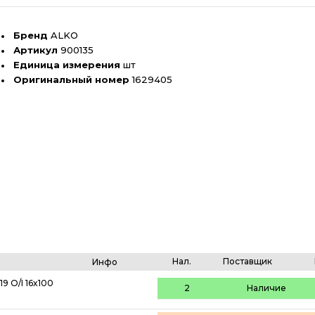
Бренд
ALKO
Артикул
900135
Единица измерения
шт
Оригинальный номер
1629405
Нал.
Поставщик
Инфо
 O/I 16x100
2
Наличие