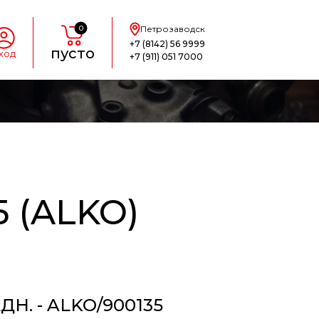
0
Петрозаводск
+7 (8142) 56 9999
пусто
ход
+7 (911) 051 7000
 (ALKO)
ДН. - ALKO/900135