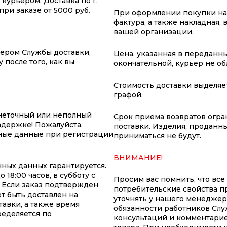
курьером. Доставка по г.
ри заказе от 5000 руб.
При оформлении покупки на 
фактура, а также накладная,
вашей организации.
жером Службы доставки,
Цена, указанная в переданны
 после того, как вы
окончательной, курьер не о
Стоимость доставки выделяе
графой.
неточный или неполный
Срок приема возвратов огран
адержке! Пожалуйста,
поставки. Изделия, проданны
ные данные при регистрации
приниматься не будут.
ВНИМАНИЕ!
ных данных гарантируется.
18:00 часов, в субботу с
Просим вас помнить, что все
т. Если заказ подтвержден
потребительские свойства п
т быть доставлен на
уточнять у нашего менеджер
авки, а также время
обязанности работников Слу
ределяется по
консультаций и комментарие