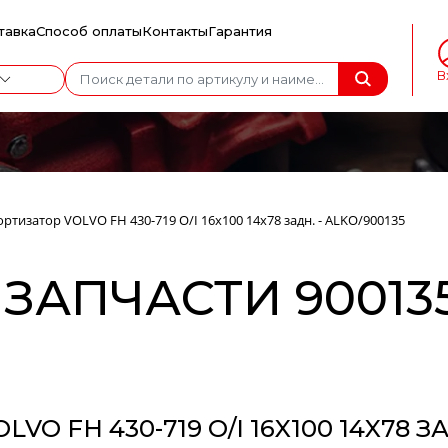
тавка
Способ оплаты
Контакты
Гарантия
В
ртизатор VOLVO FH 430-719 O/I 16x100 14x78 задн. - ALKO/900135
ЗАПЧАСТИ 900135
O FH 430-719 O/I 16X100 14X78 ЗА