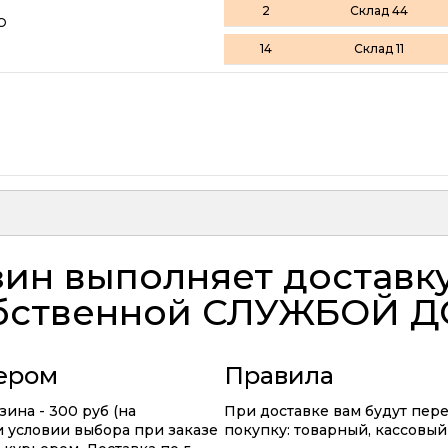
2
Склад 44
O
14
Склад 11
ин выполняет доставк
бственной
СЛУЖБОЙ Д
ьером
Правила
ина - 300 руб (на
При доставке вам будут пер
ри условии выбора при заказе
покупку: товарный, кассовый