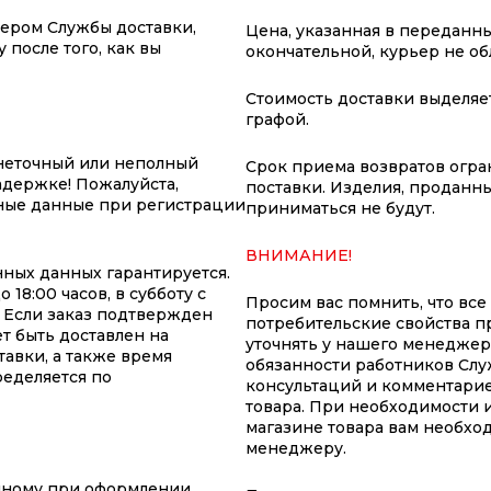
жером Службы доставки,
Цена, указанная в переданны
 после того, как вы
окончательной, курьер не о
Стоимость доставки выделяе
графой.
неточный или неполный
Срок приема возвратов огран
адержке! Пожалуйста,
поставки. Изделия, проданны
ные данные при регистрации
приниматься не будут.
ВНИМАНИЕ!
ных данных гарантируется.
18:00 часов, в субботу с
Просим вас помнить, что все
т. Если заказ подтвержден
потребительские свойства п
т быть доставлен на
уточнять у нашего менеджер
авки, а также время
обязанности работников Слу
ределяется по
консультаций и комментарие
товара. При необходимости 
магазине товара вам необхо
менеджеру.
анному при оформлении