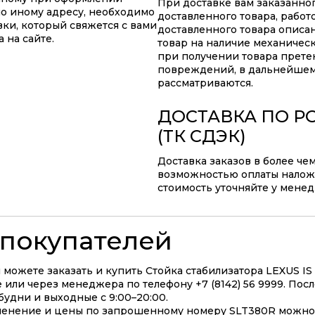
При доставке вам заказанно
по иному адресу, необходимо
доставленного товара, работ
ки, который свяжется с вами
доставленного товара описа
 на сайте.
товар на наличие механичес
при получении товара прете
повреждений, в дальнейшем
рассматриваются.
ДОСТАВКА ПО Р
(ТК СДЭК)
Доставка заказов в более че
возможностью оплаты наложе
стоимость уточняйте у мене
покупателей
можете заказать и купить Стойка стабилизатора LEXUS IS 
 или через менеджера по телефону +7 (8142) 56 9999. Пос
будни и выходные с 9:00–20:00.
менение и цены по запрошенному номеру SLT380R можно 