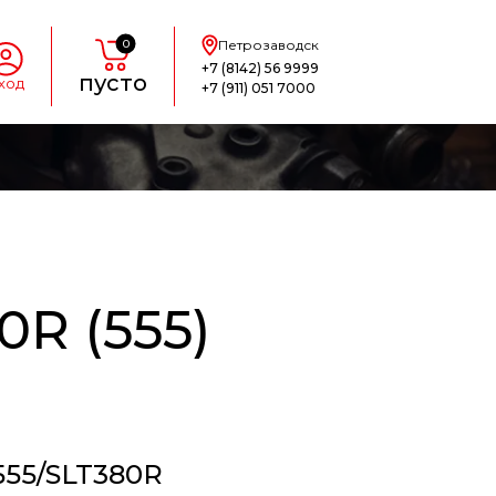
0
Петрозаводск
+7 (8142) 56 9999
пусто
ход
+7 (911) 051 7000
R (555)
55/SLT380R