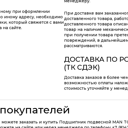
менеджеру.
анному при оформлении
При доставке вам заказанно
по иному адресу, необходимо
доставленного товара, работ
ки, который свяжется с вами
доставленного товара описа
 на сайте.
товар на наличие механичес
при получении товара прете
повреждений, в дальнейшем
рассматриваются.
ДОСТАВКА ПО Р
(ТК СДЭК)
Доставка заказов в более че
возможностью оплаты наложе
стоимость уточняйте у мене
покупателей
 можете заказать и купить Подшипник подвесной MAN TGA
ожете на сайте или через менеджера по телефону +7 (8142)