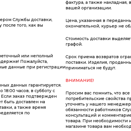
фактура, а также накладная,
вашей организации.
жером Службы доставки,
Цена, указанная в переданны
 после того, как вы
окончательной, курьер не о
Стоимость доставки выделяе
графой.
неточный или неполный
Срок приема возвратов огран
адержке! Пожалуйста,
поставки. Изделия, проданны
ные данные при регистрации
приниматься не будут.
ВНИМАНИЕ!
ных данных гарантируется.
18:00 часов, в субботу с
Просим вас помнить, что все
т. Если заказ подтвержден
потребительские свойства п
т быть доставлен на
уточнять у нашего менеджер
авки, а также время
обязанности работников Слу
ределяется по
консультаций и комментарие
товара. При необходимости 
магазине товара вам необхо