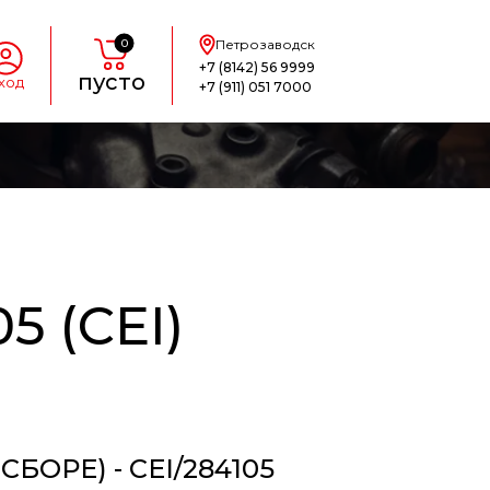
0
Петрозаводск
+7 (8142) 56 9999
пусто
ход
+7 (911) 051 7000
 (CEI)
ОРЕ) - CEI/284105