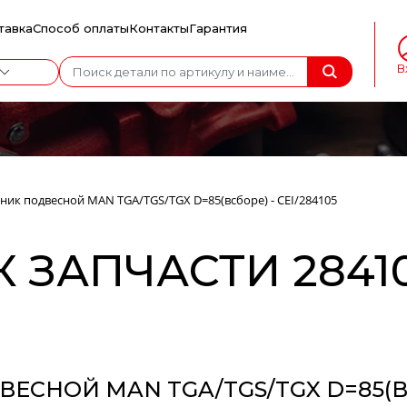
тавка
Способ оплаты
Контакты
Гарантия
В
ик подвесной MAN TGA/TGS/TGX D=85(всборе) - CEI/284105
 ЗАПЧАСТИ 284105
НОЙ MAN TGA/TGS/TGX D=85(ВСБ