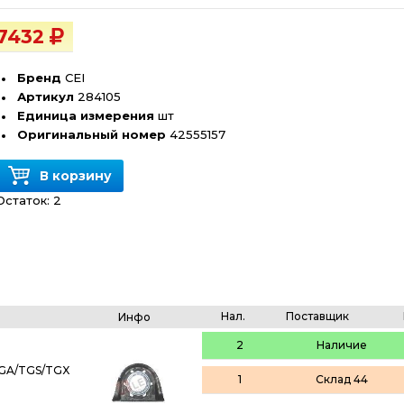
7432
Бренд
CEI
Артикул
284105
Единица измерения
шт
Оригинальный номер
42555157
В корзину
Остаток:
2
Нал.
Поставщик
Инфо
2
Наличие
GA/TGS/TGX
1
Склад 44