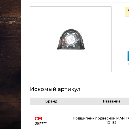
Искомый артикул
Бренд
Название
CEI
Подшипник подвесной MAN T
D=85
28****