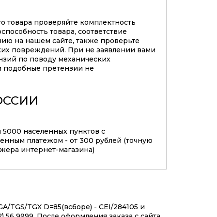
го товара проверяйте комплектность
оспособность товара, соответствие
нию на нашем сайте, также проверьте
ких повреждений. При не заявлении вами
нзий по поводу механических
 подобные претензии не
ОССИИ
м 5000 населенных пунктов с
нным платежом - от 300 рублей (точную
джера интернет-магазина)
/TGS/TGX D=85(всборе) - CEI/284105 и
 56 9999. После оформления заказа с сайта