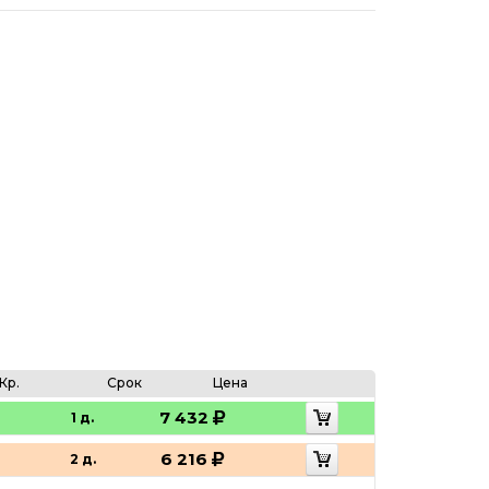
Кр.
Срок
Цена
7 432
1 д.
6 216
2 д.