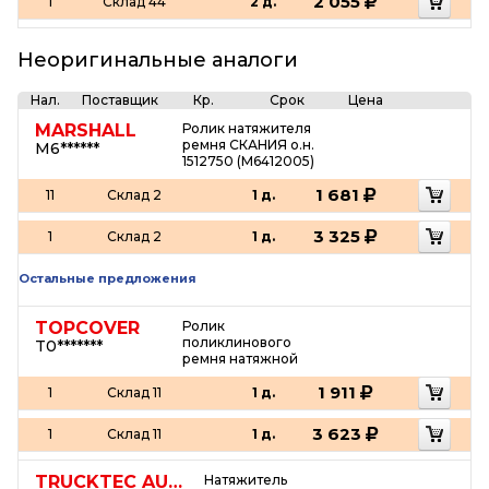
2 055
1
Склад 44
2 д.
Неоригинальные аналоги
Нал.
Поставщик
Кр.
Срок
Цена
MARSHALL
Ролик натяжителя
ремня СКАНИЯ о.н.
M6******
1512750 (M6412005)
1 681
11
Склад 2
1 д.
3 325
1
Склад 2
1 д.
Остальные предложения
TOPCOVER
Ролик
поликлинового
T0*******
ремня натяжной
1 911
1
Склад 11
1 д.
3 623
1
Склад 11
1 д.
TRUCKTEC AUTOMOTIVE
Натяжитель