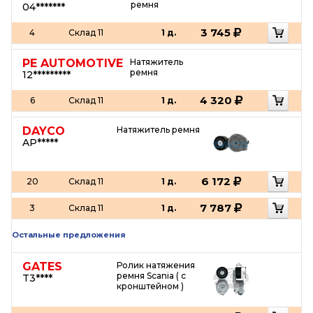
ремня
04*******
3 745
4
Склад 11
1 д.
PE AUTOMOTIVE
Натяжитель
ремня
12*********
4 320
6
Склад 11
1 д.
DAYCO
Натяжитель ремня
AP*****
6 172
20
Склад 11
1 д.
7 787
3
Склад 11
1 д.
Остальные предложения
GATES
Ролик натяжения
ремня Scania ( с
T3****
кронштейном )