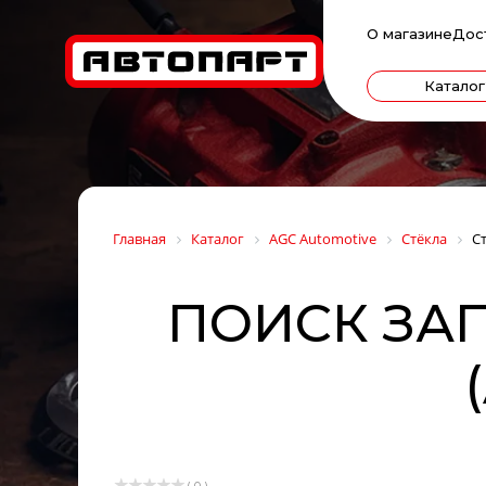
О магазине
Дос
Каталог
Главная
Каталог
AGC Automotive
Стёкла
С
ПОИСК ЗАП