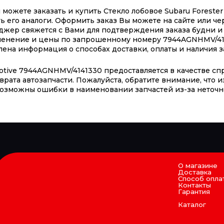
ожете заказать и купить Стекло лобовое Subaru Forester 2
 его аналоги. Оформить заказ Вы можете на сайте или чер
еджер свяжется с Вами для подтверждения заказа будни и 
именение и цены по запрошенному номеру 7944AGNHMV/41
ена информация о способах доставки, оплаты и наличия за
tive 7944AGNHMV/4141330 предоставляется в качестве спр
врата автозапчасти. Пожалуйста, обратите внимание, что
 возможны ошибки в наименовании запчастей из-за неточн
О магазине
Доставка
Способ опла
Контакты
Гарантия
Каталог