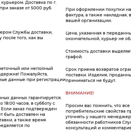
курьером. Доставка по г.
ри заказе от 5000 руб.
При оформлении покупки на 
фактура, а также накладная,
вашей организации.
жером Службы доставки,
Цена, указанная в переданны
 после того, как вы
окончательной, курьер не о
Стоимость доставки выделяе
графой.
неточный или неполный
Срок приема возвратов огран
адержке! Пожалуйста,
поставки. Изделия, проданны
ные данные при регистрации
приниматься не будут.
ВНИМАНИЕ!
ных данных гарантируется.
18:00 часов, в субботу с
Просим вас помнить, что все
т. Если заказ подтвержден
потребительские свойства п
т быть доставлен на
уточнять у нашего менеджер
авки, а также время
обязанности работников Слу
ределяется по
консультаций и комментарие