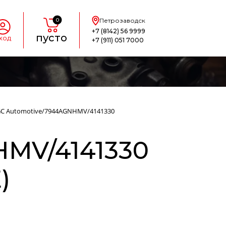
0
Петрозаводск
+7 (8142) 56 9999
пусто
ход
+7 (911) 051 7000
- AGC Automotive/7944AGNHMV/4141330
MV/4141330
)