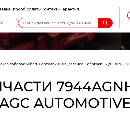
тавка
Способ оплаты
Контакты
Гарантия
В
текло лобовое Subaru Forester 2019=> (зеленое + обогрев + ДД + VIN) 
ЧАСТИ 7944AGNH
(AGC AUTOMOTIVE