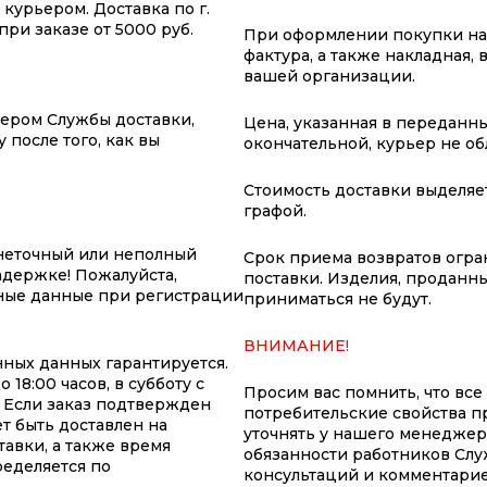
курьером. Доставка по г.
ри заказе от 5000 руб.
При оформлении покупки на 
фактура, а также накладная,
вашей организации.
жером Службы доставки,
Цена, указанная в переданны
 после того, как вы
окончательной, курьер не о
Стоимость доставки выделяе
графой.
неточный или неполный
Срок приема возвратов огран
адержке! Пожалуйста,
поставки. Изделия, проданны
ные данные при регистрации
приниматься не будут.
ВНИМАНИЕ!
ных данных гарантируется.
18:00 часов, в субботу с
Просим вас помнить, что все
т. Если заказ подтвержден
потребительские свойства п
т быть доставлен на
уточнять у нашего менеджер
авки, а также время
обязанности работников Слу
ределяется по
консультаций и комментарие