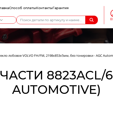
тавка
Способ оплаты
Контакты
Гарантия
В
текло лобовое VOLVO FH/FM, 2198х853х5мм, без тонировки - AGC Autom
АСТИ 8823ACL/6
AUTOMOTIVE)