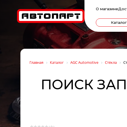
О магазине
Дос
Каталог
Главная
Каталог
AGC Automotive
Стёкла
С
ПОИСК ЗАПЧ