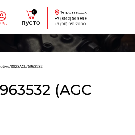
0
Петрозаводск
+7 (8142) 56 9999
пусто
ход
+7 (911) 051 7000
otive/8823ACL/6963532
963532 (AGC