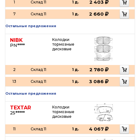
2 403
1
Склад 11
1 д.
2 660
7
Склад 11
1 д.
Остальные предложения
NIBK
Колодки
тормозные
PN****
дисковые
2 780
2
Склад 11
1 д.
3 086
13
Склад 11
1 д.
Остальные предложения
TEXTAR
Колодки
тормозные
25*****
дисковые
4 067
11
Склад 11
1 д.