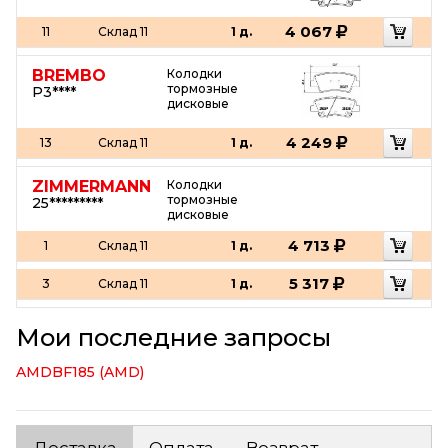
4 067
11
Склад 11
1 д.
BREMBO
Колодки
тормозные
P3****
дисковые
4 249
13
Склад 11
1 д.
ZIMMERMANN
Колодки
тормозные
25*********
дисковые
4 713
1
Склад 11
1 д.
5 317
3
Склад 11
1 д.
Мои последние запросы
AMDBF185 (AMD)