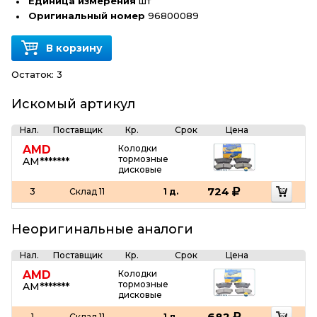
Единица измерения
шт
Оригинальный номер
96800089
В корзину
Остаток:
3
Искомый артикул
Нал.
Поставщик
Кр.
Срок
Цена
AMD
Колодки
тормозные
AM*******
дисковые
724
3
Склад 11
1 д.
Неоригинальные аналоги
Нал.
Поставщик
Кр.
Срок
Цена
AMD
Колодки
тормозные
AM*******
дисковые
682
1
Склад 11
1 д.