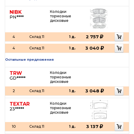
NIBK
Колодки
тормозные
PN****
дисковые
2 757
4
Склад 11
1 д.
3 040
4
Склад 11
1 д.
Остальные предложения
TRW
Колодки
тормозные
GD*****
дисковые
3 048
2
Склад 11
1 д.
TEXTAR
Колодки
тормозные
23*****
дисковые
3 137
10
Склад 11
1 д.