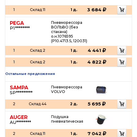
3 684
1
Склад 11
1 д.
PEGA
Пневморессора
ВОЛЬВО (без
P1********
стакана)
о.н.1076595
(P10.4713.S, 120031)
4 441
1
Склад 2
1 д.
4 822
1
Склад 2
1 д.
Остальные предложения
SAMPA
Пневморессора
VOLVO
SP*********
5 695
2
Склад 44
2 д.
AUGER
Подушка
пневматическая
AU********
7 042
2
Склад 11
1 д.