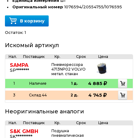
Единица измерения
шт
Оригинальный номер
1076594/20554755/1076595
В корзину
Остаток:
1
Искомый артикул
Нал.
Поставщик
Кр.
Срок
Цена
SAMPA
Пневморессора
4713NP02 VOLVO
SP*******
метал. стакан
4 885
1
Наличие
1 д.
4 745
3
Склад 44
2 д.
Неоригинальные аналоги
Нал.
Поставщик
Кр.
Срок
Цена
S&K GMBH
Подушка
пневматическая
SK*********