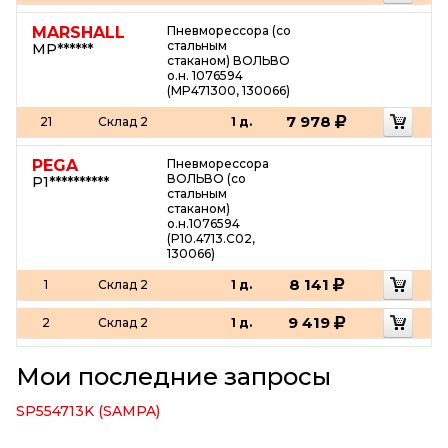
MARSHALL
Пневморессора (со
стальным
MP******
стаканом) ВОЛЬВО
о.н. 1076594
(MP471300, 130066)
7 978
21
Склад 2
1 д.
PEGA
Пневморессора
ВОЛЬВО (со
P1**********
стальным
стаканом)
о.н.1076594
(P10.4713.C02,
130066)
8 141
1
Склад 2
1 д.
9 419
2
Склад 2
1 д.
Мои последние запросы
SP554713K (SAMPA)