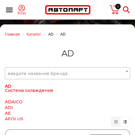
0
Вход
Главная
Каталог
AD
AD
AD
555
введите название бренда
ABRO
ABS
AD
Система охлаждения
ADAICO
ADI
AE
AEOLUS
AFM
AG Diesel