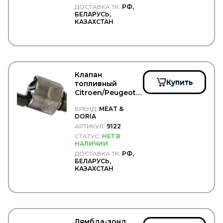
MTX
ДОСТАВКА ТК:
РФ,
БЕЛАРУСЬ,
MUFFLEX
КАЗАХСТАН
MULTIPART
MULTITRUCK
NAKAYAMA
NARVA
NE
NEOLUX
Клапан
NESTE
Купить
топливный
NEVPA
Citroen/Peugeot
NEWSTAR
давления - MEAT
БРЕНД:
MEAT &
NF
& DORIA/9122
DORIA
NGK
АРТИКУЛ:
9122
NIBK
СТАТУС:
НЕТ В
NIPPARTS
НАЛИЧИИ
NISSAN
ДОСТАВКА ТК:
РФ,
NISSENS
БЕЛАРУСЬ,
NISSHINBO
КАЗАХСТАН
NK
NORD GLASS
NordYada
NORPLAST
NOVLINE
Лямбда-зонд