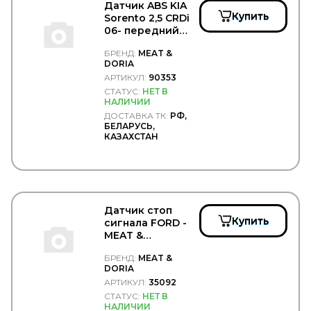
MENBERS
Датчик ABS KIA
MERCEDES
Купить
Sorento 2,5 CRDi
MERITOR/ROR
06- передний
Metaco
правый - MEAT &
БРЕНД:
MEAT &
METEC
DORIA/90353
DORIA
METELLI
АРТИКУЛ:
90353
MEYLE
СТАТУС:
НЕТ В
MFilter
НАЛИЧИИ
MGF
ДОСТАВКА ТК:
РФ,
MIBA
БЕЛАРУСЬ,
MICHELIN
КАЗАХСТАН
MINTEX
MITSUBISHI
MOBIL
Mobiletron
MOBIS
Датчик стоп
MONARK
Купить
сигнала FORD -
MONARK DIESEL
MEAT &
MONROE
DORIA/35092
MOOG
БРЕНД:
MEAT &
MOTODOR
DORIA
Motorherz
АРТИКУЛ:
35092
MOTUL
СТАТУС:
НЕТ В
MTA
НАЛИЧИИ