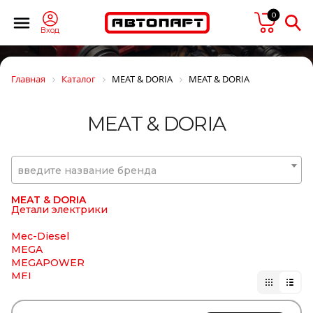
MANNOL
MANSONS
0
MANTIS
Вход
MAPCO
Markkinointi MUIKKU OY
MARS
Главная
Каталог
MEAT & DORIA
MEAT & DORIA
MARSHALL
MASTER POWER
MASUMA
MEAT & DORIA
MATADOR
MaxLight
MAY
MAZ
введите название бренда
MAZDA
MCBEE
MEAT & DORIA
Детали электрики
Mec-Diesel
MEGA
MEGAPOWER
MEI
Meiller
MEKRA