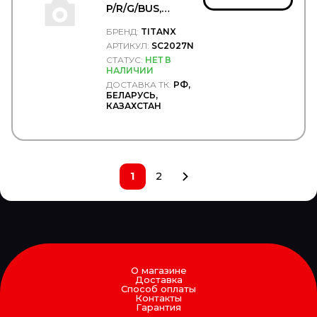
P/R/G/BUS,
860x712.2х43 без
БРЕНД:
TITANX
рамки -
TITANX/SC2027N
АРТИКУЛ:
SC2027N
СТАТУС:
НЕТ В
НАЛИЧИИ
ДОСТАВКА ТК:
РФ,
БЕЛАРУСЬ,
КАЗАХСТАН
1
2
О магазине
Доставка
Способ оплаты
Контакты
Гарантия