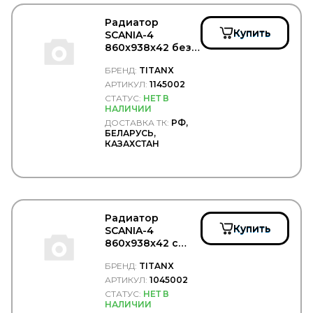
ТОНАР
Тосол Синтез
Радиатор
Купить
Точка опоры
SCANIA-4
ТРАС
860x938x42 без
рамки -
ТРИО
БРЕНД:
TITANX
TITANX/1145002
ТСП
АРТИКУЛ:
1145002
УКД
СТАТУС:
НЕТ В
Формула Cвета
НАЛИЧИИ
ЧМЗАП
ДОСТАВКА ТК:
РФ,
Чусовский металлургическийй завод
БЕЛАРУСЬ,
ЯМЗ
КАЗАХСТАН
Радиатор
Купить
SCANIA-4
860x938x42 с
рамкой -
БРЕНД:
TITANX
TITANX/1045002
АРТИКУЛ:
1045002
СТАТУС:
НЕТ В
НАЛИЧИИ