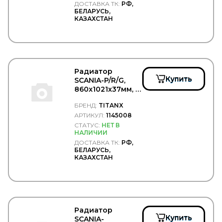
ДОСТАВКА ТК:
РФ,
БЕЛАРУСЬ,
КАЗАХСТАН
Радиатор
Купить
SCANIA-P/R/G,
860x1021x37мм, c
3/2004->, без
БРЕНД:
TITANX
рамки -
TITANX/1145008
АРТИКУЛ:
1145008
СТАТУС:
НЕТ В
НАЛИЧИИ
ДОСТАВКА ТК:
РФ,
БЕЛАРУСЬ,
КАЗАХСТАН
Радиатор
Купить
SCANIA-