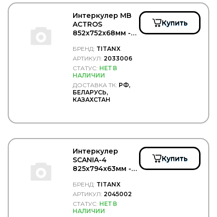
TOYOTA
TRAILERLINE
Интеркулер MB
TRIALLI
Купить
ACTROS
TRP
852x752x68мм -
TRUCK CHAIN
TITANX/2033006
БРЕНД:
TITANX
Truck Dabster
АРТИКУЛ:
2033006
Truck Elektrik
Trucker
СТАТУС:
НЕТ В
НАЛИЧИИ
TruckExpert
ДОСТАВКА ТК:
РФ,
TRUCKPLAST
БЕЛАРУСЬ,
TRUCKTEC
КАЗАХСТАН
TRUCKTECHNIC
TRW/LUCAS
TRYGG
TSADIA
TSN
Интеркулер
TSP
Купить
SCANIA-4
TTT
825x794x63мм -
TYC
TITANX/2045002
TYG
БРЕНД:
TITANX
TZERLI
АРТИКУЛ:
2045002
UC
СТАТУС:
НЕТ В
UFI
НАЛИЧИИ
UK RATIO