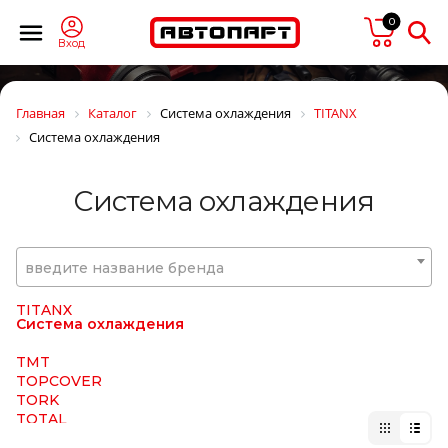
TD
0
TE PARTS
TEBOIL
Вход
Technische Trumpf (НПО Химсинтез)
TECHNO BRAKE
TEMPLIN
Главная
Каталог
Система охлаждения
TITANX
TERMAL
Система охлаждения
TERMOTEC
TESLA TEHNICS
Tetu
Система охлаждения
TEXTAR
THULE
TIGAR
TIMKEN
введите название бренда
TIPTOPOL
TITAN
TITANX
Система охлаждения
TMT
TOPCOVER
TORK
TOTAL
TOYO