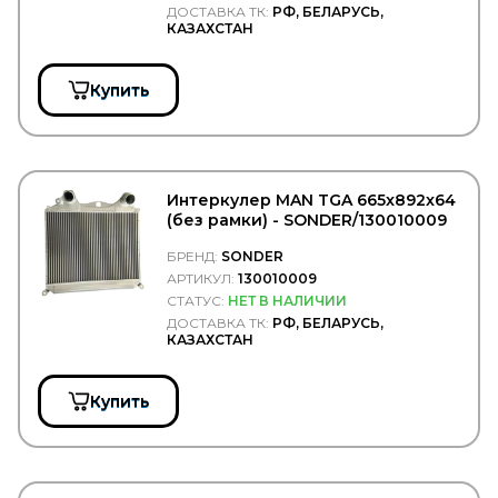
ДОСТАВКА ТК:
РФ, БЕЛАРУСЬ,
TATRA
КАЗАХСТАН
TD
TE PARTS
TEBOIL
Купить
Technische Trumpf (НПО Химсинтез)
TECHNO BRAKE
TEMPLIN
TERMAL
TERMOTEC
Интеркулер MAN TGA 665x892x64
TESLA TEHNICS
(без рамки) - SONDER/130010009
Tetu
TEXTAR
БРЕНД:
SONDER
THULE
АРТИКУЛ:
130010009
TIGAR
СТАТУС:
НЕТ В НАЛИЧИИ
TIMKEN
ДОСТАВКА ТК:
РФ, БЕЛАРУСЬ,
TIPTOPOL
КАЗАХСТАН
TITAN
TITANX
TMT
Купить
TOPCOVER
TORK
TOTAL
TOYO