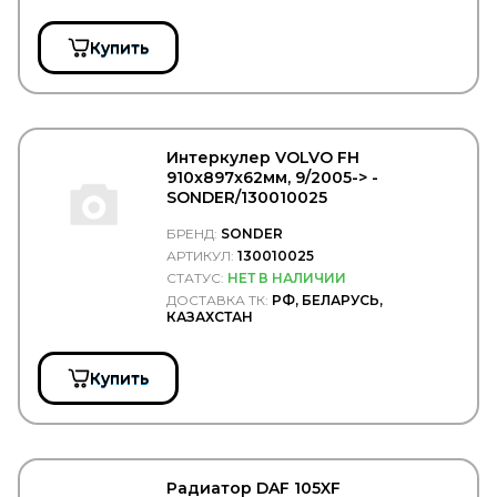
UNIBRAKE
UNITED MOTORS
Купить
VADEN
VAG (AUDI, VW, SKODA)
VAICO
VALEO
VARTA
Интеркулер VOLVO FH
VBG
910x897x62мм, 9/2005-> -
VDO
SONDER/130010025
VERIGA
VERNET-CALORSTAT
БРЕНД:
SONDER
VIBRACOUSTIC
АРТИКУЛ:
130010025
VICTOR REINZ
СТАТУС:
НЕТ В НАЛИЧИИ
VIGNAL
ДОСТАВКА ТК:
РФ, БЕЛАРУСЬ,
VIKA
КАЗАХСТАН
VILITAN
VINGURU
VMPAUTO
Купить
VOLKSWAGEN
VPM
VTR
WABCO
WACH-MOT
Радиатор DAF 105XF