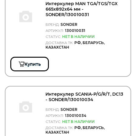
TOYOTA
Интеркулер MAN TGA/TGS/TGX
TRAILERLINE
665x892x64 мм -
TRIALLI
SONDER/130010031
TRP
TRUCK CHAIN
БРЕНД:
SONDER
Truck Dabster
АРТИКУЛ:
130010031
Truck Elektrik
СТАТУС:
НЕТ В НАЛИЧИИ
Trucker
ДОСТАВКА ТК:
РФ, БЕЛАРУСЬ,
КАЗАХСТАН
TruckExpert
TRUCKPLAST
TRUCKTEC
Купить
TRUCKTECHNIC
TRW/LUCAS
TRYGG
TSADIA
TSN
TSP
Интеркулер SCANIA-P/G/R/T, DC13
- SONDER/130010034
TTT
TYC
БРЕНД:
SONDER
TYG
АРТИКУЛ:
130010034
TZERLI
СТАТУС:
НЕТ В НАЛИЧИИ
UC
ДОСТАВКА ТК:
РФ, БЕЛАРУСЬ,
UFI
КАЗАХСТАН
UK RATIO