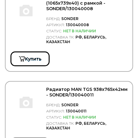
WAHLER
(1065x739x40) с рамкой -
WAI
SONDER/130040008
WalberG
WALKER
БРЕНД:
SONDER
WarranT
АРТИКУЛ:
130040008
WAS
СТАТУС:
НЕТ В НАЛИЧИИ
WD40
ДОСТАВКА ТК:
РФ, БЕЛАРУСЬ,
WEBASTO
КАЗАХСТАН
WELTE
WESEM
Купить
WEWELER
WEZER
WICHMANN
WIELTON
WILHELM SASS
WILSON
Радиатор MAN TGS 938х765х42мм
WINBO
- SONDER/130040011
Winkler
БРЕНД:
SONDER
WINNARD
АРТИКУЛ:
130040011
WISTRA
СТАТУС:
НЕТ В НАЛИЧИИ
WIX
WOLF
ДОСТАВКА ТК:
РФ, БЕЛАРУСЬ,
КАЗАХСТАН
WOSM
WOSMANN