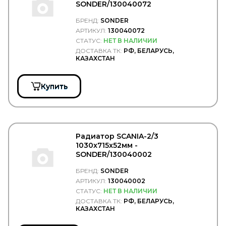
SONDER/130040072
Белавтокомплект
ГАЗ
БРЕНД:
SONDER
ГАЗПРОМ НЕФТЬ
АРТИКУЛ:
130040072
Дело Техники
СТАТУС:
НЕТ В НАЛИЧИИ
ЗАО "Обнинскоргсинтез"
ДОСТАВКА ТК:
РФ, БЕЛАРУСЬ,
КАМА
КАЗАХСТАН
КАМАЗ
КДП
КМК БОР
Купить
КОНТАКТ
КрАЗ
Ленполимер
ЛУКОЙЛ
МАЗ
Радиатор SCANIA-2/3
МЗСА
1030x715x52мм -
ПААЗ
SONDER/130040002
Полиуретан
БРЕНД:
SONDER
Прамотроник
АРТИКУЛ:
130040002
РТИС
Русская Артель
СТАТУС:
НЕТ В НАЛИЧИИ
ТЕХАВТОСВЕТ
ДОСТАВКА ТК:
РФ, БЕЛАРУСЬ,
КАЗАХСТАН
ТЕХНОФОРМ
ТНК