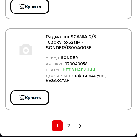
ТОНАР
Купить
Тосол Синтез
Точка опоры
ТРАС
ТРИО
ТСП
Радиатор SCANIA-2/3
УКД
1030x715x52мм -
Формула Cвета
SONDER/130040058
ЧМЗАП
Чусовский металлургическийй завод
БРЕНД:
SONDER
ЯМЗ
АРТИКУЛ:
130040058
СТАТУС:
НЕТ В НАЛИЧИИ
ДОСТАВКА ТК:
РФ, БЕЛАРУСЬ,
КАЗАХСТАН
Купить
1
2