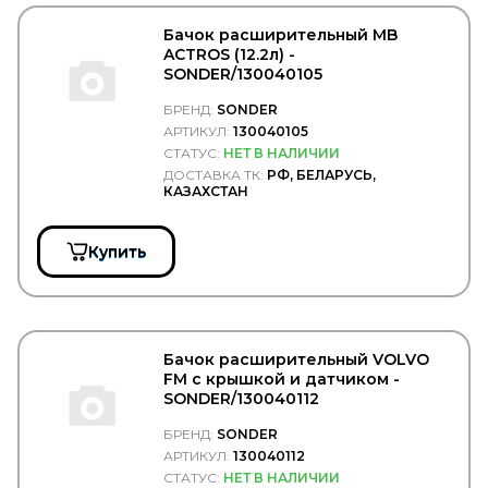
SORL
SPAL
Бачок расширительный MB
SPICER
ACTROS (12.2л) -
SPIDAN
SONDER/130040105
SRP
БРЕНД:
SONDER
SsangYong
АРТИКУЛ:
130040105
STABILUS
STARKMEISTER
СТАТУС:
НЕТ В НАЛИЧИИ
STARTEC
ДОСТАВКА ТК:
РФ, БЕЛАРУСЬ,
КАЗАХСТАН
STARTVOLT
STEINHOFF
STELS
Купить
SUBARU
SUER
SUNFAB
SUNRISE
SUPROTEC
Бачок расширительный VOLVO
SUZUKI
FM с крышкой и датчиком -
SV
SONDER/130040112
SVM
SWAG
БРЕНД:
SONDER
SWF
АРТИКУЛ:
130040112
TABOC
СТАТУС:
НЕТ В НАЛИЧИИ
TangDe