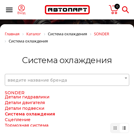
Shacman
0
SHELL
SIDEM
Вход
SIEGEL Automotive
SIGNEDA
SIM
Главная
Каталог
Система охлаждения
SONDER
SIMPECO
Система охлаждения
SINTEC
SIRIT
SISU
Система охлаждения
SK
SKF
SM
SMB
введите название бренда
SNR
Solers
SONDER
Детали гидравлики
Детали двигателя
Детали подвески
Система охлаждения
Сцепление
Тормозная система