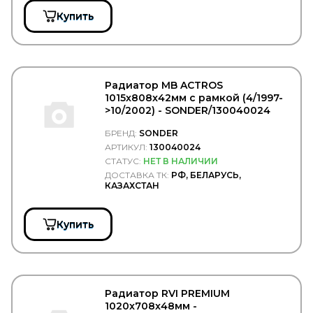
WURTH
Купить
WWI
WYNNS
XXL
XYG
YETSAN
Радиатор MB ACTROS
YOKOHAMA
1015x808x42мм с рамкой (4/1997-
YUMAK
>10/2002) - SONDER/130040024
YURTSAN
ZEKKERT
БРЕНД:
SONDER
ZERO
АРТИКУЛ:
130040024
ZETEX
СТАТУС:
НЕТ В НАЛИЧИИ
Zevs
ДОСТАВКА ТК:
РФ, БЕЛАРУСЬ,
ZF
КАЗАХСТАН
ZIC
ZIGLER
ZIMMERMANN
Купить
АвтоБаки
АвтоБРОНЯ
Автодело
Автодеталь
Автореал
Радиатор RVI PREMIUM
АВТОТОРГ
1020x708x48мм -
АДВЕРС (Планар, Теплостар, Бинар, Спутник)