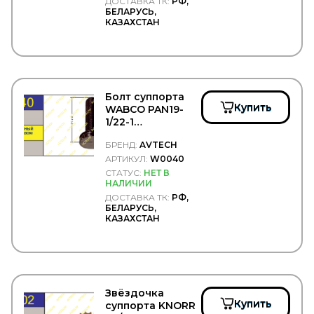
ДОСТАВКА ТК:
РФ,
BKF
БЕЛАРУСЬ,
BLACKTECH
КАЗАХСТАН
BMW
BOBCAT
BODYPARTS
BOGE
BORG HICO
Болт суппорта
BORG WARNER
Купить
WABCO PAN19-
BOSAL
1/22-1
BOSCH
калибровочный -
BPW
БРЕНД:
AVTECH
AVTECH/W0040
BREMBO
АРТИКУЛ:
W0040
BREMI
СТАТУС:
НЕТ В
BREMSKERL
НАЛИЧИИ
BRIAB
ДОСТАВКА ТК:
РФ,
Brisk
БЕЛАРУСЬ,
КАЗАХСТАН
BRITAX
BSG
CAFFARO
CALIX
CAMOZZI
CARDONE
Звёздочка
CAREX
Купить
суппорта KNORR