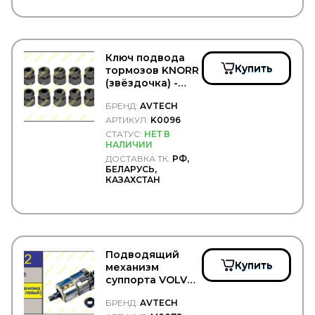
COMBO
COMMA
Concord
Connect
Ключ подвода
CONTINENTAL
Купить
тормозов KNORR
CONTITECH
(звёздочка) -
Convitex
AVTECH/K0096
COPAR
БРЕНД:
AVTECH
CORIV
АРТИКУЛ:
K0096
CORTECO
СТАТУС:
НЕТ В
COSIBO
НАЛИЧИИ
COSPEL
ДОСТАВКА ТК:
РФ,
COVIND
БЕЛАРУСЬ,
CRAFT
КАЗАХСТАН
CTR
CUMMINS
CUYMAR
DAEWOO
DAF
Подводящий
DAHL
Купить
механизм
DAKEN
суппорта VOLVO
DANA
задний левый
Darwin Plus
БРЕНД:
AVTECH
D=12.33мм -
DAYCO