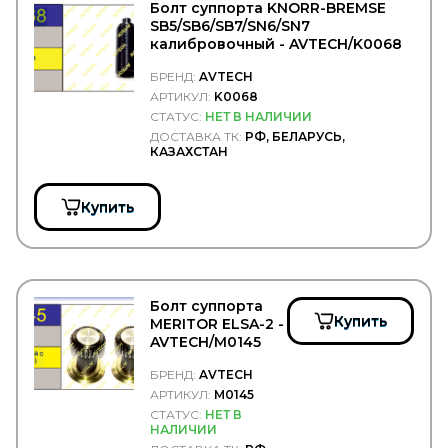
BAGEN
Болт суппорта KNORR-BREMSE
BAILEY MORRIS UK
SB5/SB6/SB7/SN6/SN7
BALDWIN
калибровочный - AVTECH/K0068
BALTEX
БРЕНД:
AVTECH
Baltrotors
АРТИКУЛ:
K0068
Bawer
BELAK
СТАТУС:
НЕТ В НАЛИЧИИ
Belgium
ДОСТАВКА ТК:
РФ, БЕЛАРУСЬ,
КАЗАХСТАН
BENDIX
BEPCO
BERAL
Купить
BERG KRAFT
BERU
BEWEKO
BEZARES
BF
Болт суппорта
BF GERMANY
Купить
MERITOR ELSA-2 -
BF Goodrich
AVTECH/M0145
BGS
BIG FILTER
БРЕНД:
AVTECH
BIGOAL
АРТИКУЛ:
M0145
BILSTEIN
СТАТУС:
НЕТ В
BINOTTO
НАЛИЧИИ
BIPRO