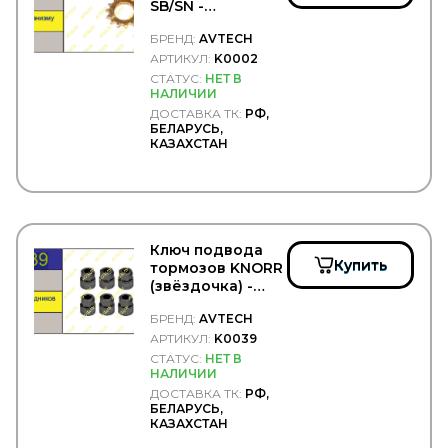
CARGEN
SB/SN -
CARGO
AVTECH/K0002
CARGO FLOOR
БРЕНД:
AVTECH
CARTFUL
АРТИКУЛ:
K0002
CASE
СТАТУС:
НЕТ В
НАЛИЧИИ
CASTELLO
CASTROL
ДОСТАВКА ТК:
РФ,
БЕЛАРУСЬ,
CATERPILLAR
КАЗАХСТАН
CDC
CEI
CF S.r.l.
CFT
CGA
CGR
Ключ подвода
Купить
CHAMPION
тормозов KNORR
CHEVROLET
(звёздочка) -
AVTECH/K0039
CHRYSLER
БРЕНД:
AVTECH
CINPAL
АРТИКУЛ:
K0039
CIPEC
СТАТУС:
НЕТ В
CNC
НАЛИЧИИ
COBAT-TITAN-ARCTIC
ДОСТАВКА ТК:
РФ,
Cobra Tuning
БЕЛАРУСЬ,
COJALI
КАЗАХСТАН
COLAERT