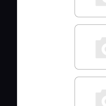
Shaanxi
Shacman
SHELL
SIDEM
SIEGEL Automotive
SIGNEDA
SIM
SIMPECO
SINTEC
SIRIT
SISU
SK
SKF
SM
SMB
SNR
Solers
SONDER
SORL
SPAL
SPICER
SPIDAN
SRP
SsangYong