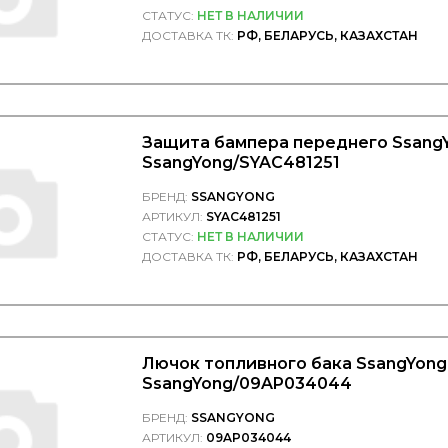
СТАТУС:
НЕТ В НАЛИЧИИ
ДОСТАВКА ТК:
РФ, БЕЛАРУСЬ, КАЗАХСТАН
Защита бампера переднего SsangY
SsangYong/SYAC481251
БРЕНД:
SSANGYONG
АРТИКУЛ:
SYAC481251
СТАТУС:
НЕТ В НАЛИЧИИ
ДОСТАВКА ТК:
РФ, БЕЛАРУСЬ, КАЗАХСТАН
Лючок топливного бака SsangYong 
SsangYong/09AP034044
БРЕНД:
SSANGYONG
АРТИКУЛ:
09AP034044