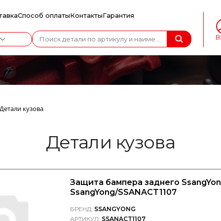
тавка
Способ оплаты
Контакты
Гарантия
В
Детали кузова
Детали кузова
Защита бампера заднего SsangYon
SsangYong/SSANACT1107
БРЕНД:
SSANGYONG
АРТИКУЛ:
SSANACT1107