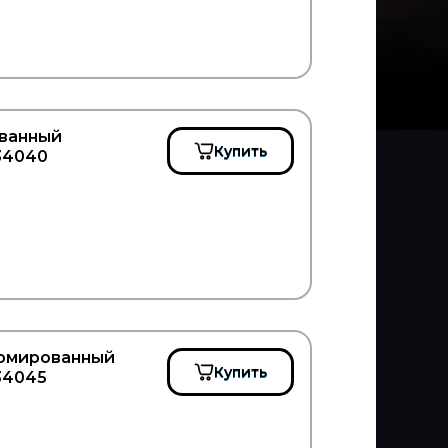
ованный
Купить
AP034040
ромированный
Купить
034045