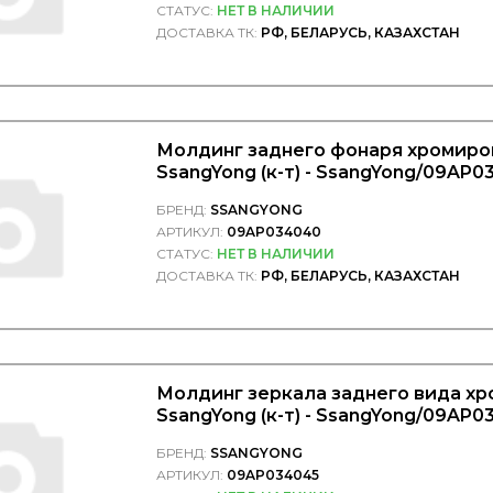
СТАТУС:
НЕТ В НАЛИЧИИ
ДОСТАВКА ТК:
РФ, БЕЛАРУСЬ, КАЗАХСТАН
Молдинг заднего фонаря хромир
SsangYong (к-т) - SsangYong/09
БРЕНД:
SSANGYONG
АРТИКУЛ:
09AP034040
СТАТУС:
НЕТ В НАЛИЧИИ
ДОСТАВКА ТК:
РФ, БЕЛАРУСЬ, КАЗАХСТАН
Молдинг зеркала заднего вида х
SsangYong (к-т) - SsangYong/09AP
БРЕНД:
SSANGYONG
АРТИКУЛ:
09AP034045