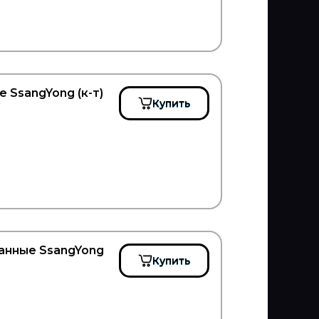
 SsangYong (к-т)
Купить
анные SsangYong
Купить