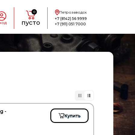
0
Петрозаводск
+7 (8142) 56 9999
пусто
ход
+7 (911) 051 7000
g -
Купить