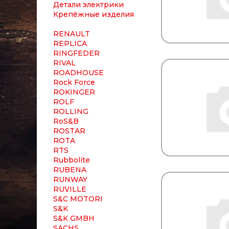
Детали электрики
Крепёжные изделия
RENAULT
REPLICA
RINGFEDER
RIVAL
ROADHOUSE
Rock Force
ROKINGER
ROLF
ROLLING
RoS&B
ROSTAR
ROTA
RTS
Rubbolite
RUBENA
RUNWAY
RUVILLE
S&C MOTORI
S&K
S&K GMBH
SACHS