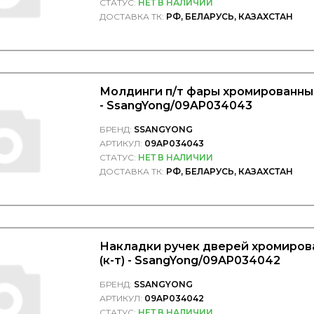
СТАТУС:
НЕТ В НАЛИЧИИ
ДОСТАВКА ТК:
РФ, БЕЛАРУСЬ, КАЗАХСТАН
Молдинги п/т фары хромированные
- SsangYong/09AP034043
БРЕНД:
SSANGYONG
АРТИКУЛ:
09AP034043
СТАТУС:
НЕТ В НАЛИЧИИ
ДОСТАВКА ТК:
РФ, БЕЛАРУСЬ, КАЗАХСТАН
Накладки ручек дверей хромиров
(к-т) - SsangYong/09AP034042
БРЕНД:
SSANGYONG
АРТИКУЛ:
09AP034042
СТАТУС:
НЕТ В НАЛИЧИИ