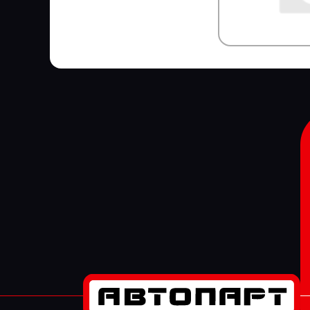
Детали Двигателя
Детали кузова
STABILUS
STARKMEISTER
STARTEC
STARTVOLT
STEINHOFF
STELS
SUBARU
SUER
SUNFAB
SUNRISE
SUPROTEC
SUZUKI
SV
SVM
SWAG
SWF
TABOC
TangDe
TATRA
TD
TE PARTS