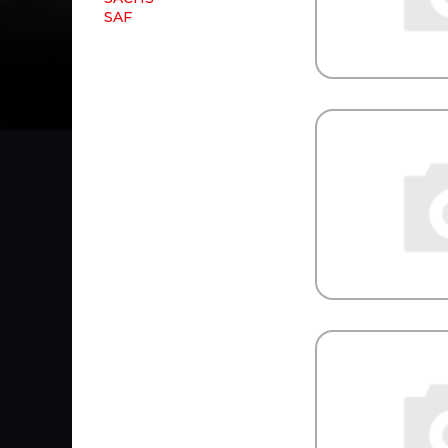
SAF
SAKURA
SAMKO
SAMPA
SAND
SANZ
Sasic
SAT
Sauer
SCANIA
SCHMITZ
SCHNEIDER
SCHOMAECKER
SCHUTZ
SCHWITZER
SDLG
Se-M
SEINTEX
SENSOR
SEPAR
SERTPLAS
SEVEN DIESEL
SF Filter