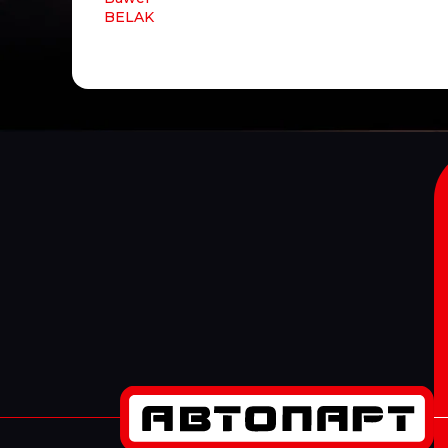
BELAK
Belgium
BENDIX
BEPCO
BERAL
BERG KRAFT
BERU
BEWEKO
BEZARES
BF
BF GERMANY
BF Goodrich
BGS
BIG FILTER
BIGOAL
BILSTEIN
BINOTTO
BIPRO
BKF
BLACKTECH
BMW
BOBCAT
BODYPARTS