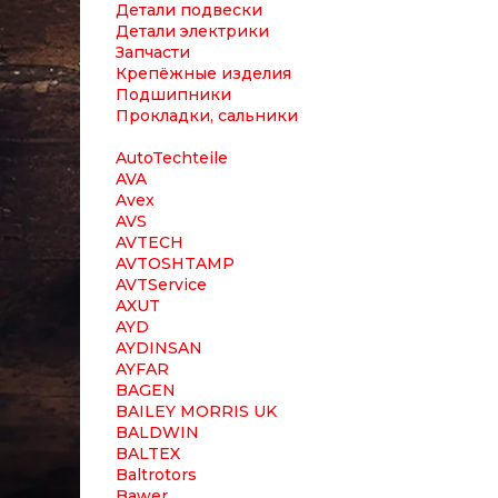
Детали подвески
Детали электрики
Запчасти
Крепёжные изделия
Подшипники
Прокладки, сальники
AutoTechteile
AVA
Avex
AVS
AVTECH
AVTOSHTAMP
AVTService
AXUT
AYD
AYDINSAN
AYFAR
BAGEN
BAILEY MORRIS UK
BALDWIN
BALTEX
Baltrotors
Bawer