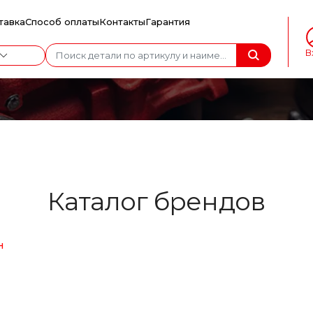
тавка
Способ оплаты
Контакты
Гарантия
В
Каталог брендов
н