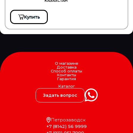
КАЗАХСТАН
JCB
JIKIU
JMC
Купить
JOHN DEERE
JONIX
JOST
JP GROUP
JT
JTC
JURATEC
JURID
О магазине
JYKI
Доставка
K+F
Способ оплаты
Контакты
KACMAZLAR
Гарантия
KAHVECI
Каталог
KALE
KALMAR
Задать вопрос
KAMAZ
KAMOKA
KARCHER
KASHIYAMA
Петрозаводск
KAWE
+7 (8142) 56 9999
KERRY
+7 (911) 051 7000