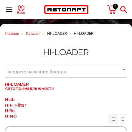
HANLIN
Hans Pries
0
HAPPY HOME
Вход
HARTUNG
HAWK
HBN
Главная
Каталог
HI-LOADER
HI-LOADER
HC-CARGO
HD Parts
HELLA/BEHR
HI-LOADER
HENDRICKSON
HENGST
HEPU
HERTH+BUSS HEAVYPART
введите название бренда
HESTAL
HESTERBERG
HI-LOADER
Автопринадлежности
Hiab
HIFI Filter
Hiflo
HINO
HOBI
HOLA