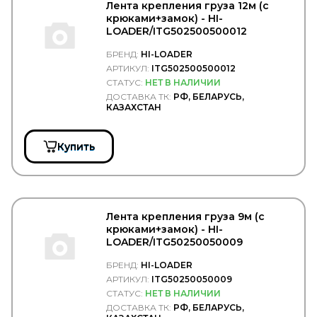
HOLSET
Лента крепления груза 12м (с
HONDA
крюками+замок) - HI-
HORN
LOADER/ITG502500500012
HORPOL
БРЕНД:
HI-LOADER
Horse Power
АРТИКУЛ:
ITG502500500012
HOWO
HTP
СТАТУС:
НЕТ В НАЛИЧИИ
HUCO
ДОСТАВКА ТК:
РФ, БЕЛАРУСЬ,
КАЗАХСТАН
HYBSZ
HYDCAB
HYUNDAI/KIA
Купить
HYVA
ICER
IDEMITSU
IKA
ILME
Лента крепления груза 9м (с
IMIOLA
крюками+замок) - HI-
INA
LOADER/ITG50250050009
INTER
INTERNATIONAL
БРЕНД:
HI-LOADER
ISKRA
АРТИКУЛ:
ITG50250050009
ISUZU
СТАТУС:
НЕТ В НАЛИЧИИ
JAGUAR
ДОСТАВКА ТК:
РФ, БЕЛАРУСЬ,
JAPANPARTS