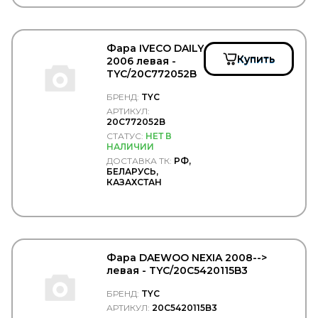
Фара IVECO DAILY
Купить
2006 левая -
TYC/20C772052B
БРЕНД:
TYC
АРТИКУЛ:
20C772052B
СТАТУС:
НЕТ В
НАЛИЧИИ
ДОСТАВКА ТК:
РФ,
БЕЛАРУСЬ,
КАЗАХСТАН
Фара DAEWOO NEXIA 2008-->
левая - TYC/20C5420115B3
БРЕНД:
TYC
АРТИКУЛ:
20C5420115B3