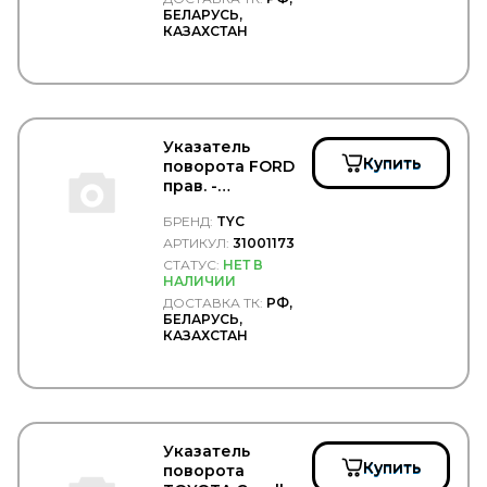
WAI
БЕЛАРУСЬ,
КАЗАХСТАН
WalberG
WALKER
WarranT
WAS
WD40
WEBASTO
Указатель
WELTE
Купить
поворота FORD
WESEM
прав. -
WEWELER
TYC/31001173
WEZER
БРЕНД:
TYC
WICHMANN
АРТИКУЛ:
31001173
WIELTON
СТАТУС:
НЕТ В
WILHELM SASS
НАЛИЧИИ
WILSON
ДОСТАВКА ТК:
РФ,
БЕЛАРУСЬ,
WINBO
КАЗАХСТАН
Winkler
WINNARD
WISTRA
WIX
WOLF
WOSM
Указатель
WOSMANN
Купить
поворота