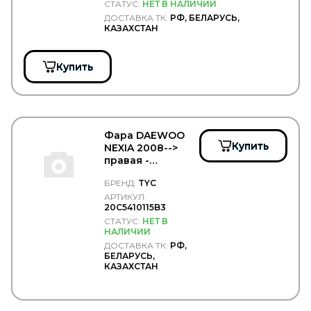
СТАТУС:
НЕТ В НАЛИЧИИ
ДОСТАВКА ТК:
РФ, БЕЛАРУСЬ,
КАЗАХСТАН
Купить
Фара DAEWOO
Купить
NEXIA 2008-->
правая -
TYC/20C5410115B3
БРЕНД:
TYC
АРТИКУЛ:
20C5410115B3
СТАТУС:
НЕТ В
НАЛИЧИИ
ДОСТАВКА ТК:
РФ,
БЕЛАРУСЬ,
КАЗАХСТАН