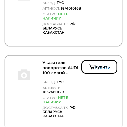
БРЕНД:
TYC
ПААЗ
TYC/18A101016B
Полиуретан
АРТИКУЛ:
18A101016B
Прамотроник
СТАТУС:
НЕТ В
НАЛИЧИИ
РТИС
ДОСТАВКА ТК:
РФ,
Русская Артель
БЕЛАРУСЬ,
ТЕХАВТОСВЕТ
КАЗАХСТАН
ТЕХНОФОРМ
ТНК
ТОНАР
Тосол Синтез
Точка опоры
ТРАС
Указатель
Купить
поворотов AUDI
ТРИО
100 левый -
ТСП
TYC/185266012B
УКД
БРЕНД:
TYC
Формула Cвета
АРТИКУЛ:
ЧМЗАП
185266012B
Чусовский металлургическийй завод
СТАТУС:
НЕТ В
ЯМЗ
НАЛИЧИИ
ДОСТАВКА ТК:
РФ,
БЕЛАРУСЬ,
КАЗАХСТАН