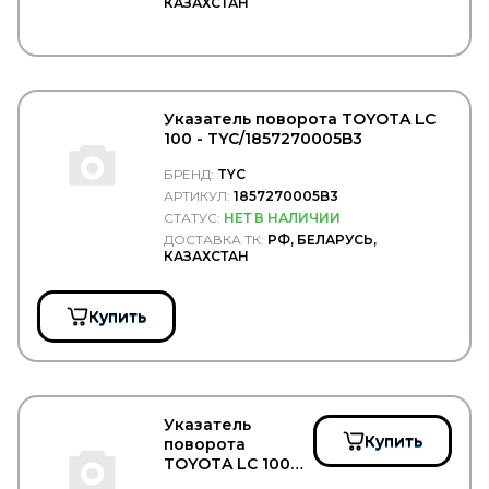
КАЗАХСТАН
Белавтокомплект
ГАЗ
ГАЗПРОМ НЕФТЬ
Дело Техники
ЗАО "Обнинскоргсинтез"
КАМА
Указатель поворота TOYOTA LC
КАМАЗ
100 - TYC/1857270005B3
КДП
КМК БОР
БРЕНД:
TYC
КОНТАКТ
АРТИКУЛ:
1857270005B3
КрАЗ
СТАТУС:
НЕТ В НАЛИЧИИ
Ленполимер
ДОСТАВКА ТК:
РФ, БЕЛАРУСЬ,
КАЗАХСТАН
ЛУКОЙЛ
МАЗ
Детали КПП
Детали кузова
Купить
Детали подвески
Детали электрики
Крепёжные изделия
Оптика
Прокладки, сальники
Указатель
Сцепление
Купить
поворота
TOYOTA LC 100
МЗСА
правый -