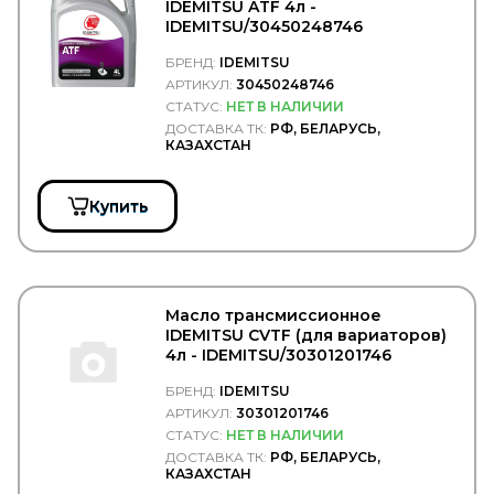
LASO
IDEMITSU ATF 4л -
IDEMITSU/30450248746
LAVR
LEDO
БРЕНД:
IDEMITSU
LEMA
АРТИКУЛ:
30450248746
LEMFORDER
СТАТУС:
НЕТ В НАЛИЧИИ
LEMMERZ
ДОСТАВКА ТК:
РФ, БЕЛАРУСЬ,
LESJOFORS
КАЗАХСТАН
LICOTA
LIFAN
LIQUI MOLY
Купить
Loctite
LOEBRO
LOGLIFT
LOHR
LOKHEN SRL
Масло трансмиссионное
LOYA
IDEMITSU CVTF (для вариаторов)
LPR
4л - IDEMITSU/30301201746
LUBER FINER
LUK
БРЕНД:
IDEMITSU
LUMAG
АРТИКУЛ:
30301201746
LUZAR
СТАТУС:
НЕТ В НАЛИЧИИ
LYNXauto
ДОСТАВКА ТК:
РФ, БЕЛАРУСЬ,
MAGNETI MARELLI
КАЗАХСТАН
MAHLE