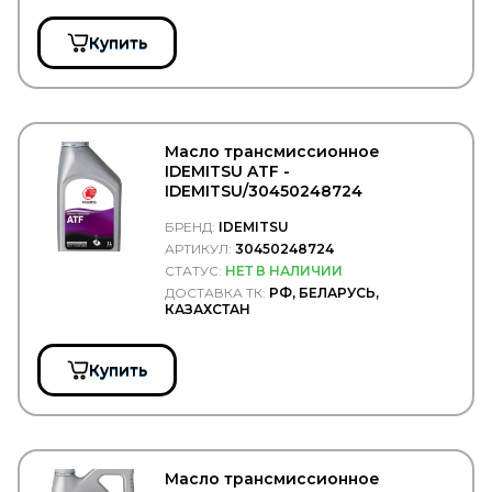
KERRY
KESLA
Купить
KIA
KING
KKK
KLOKKERHOLM
KM Auto Technik
Масло трансмиссионное
KN
IDEMITSU ATF -
KNECHT
IDEMITSU/30450248724
KNORR BREMSE
KOMATSU
БРЕНД:
IDEMITSU
KONGSBERG
АРТИКУЛ:
30450248724
KONI
СТАТУС:
НЕТ В НАЛИЧИИ
KONIG
ДОСТАВКА ТК:
РФ, БЕЛАРУСЬ,
KOYO
КАЗАХСТАН
KRAUF
KROMBERG
Купить
KRONE
KUDO
KURTSAN
L1
LADA
LAND ROVER
Масло трансмиссионное