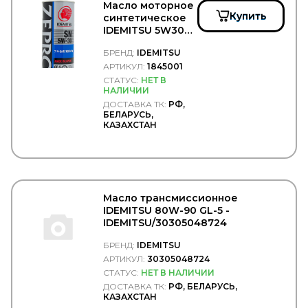
Масло моторное
JAGUAR
Купить
синтетическое
JAPANPARTS
IDEMITSU 5W30
JCB
ZEPRO TOURING
JIKIU
БРЕНД:
IDEMITSU
SN/GF-5 -
JMC
IDEMITSU/1845001
АРТИКУЛ:
1845001
JOHN DEERE
СТАТУС:
НЕТ В
JONIX
НАЛИЧИИ
JOST
ДОСТАВКА ТК:
РФ,
JP GROUP
БЕЛАРУСЬ,
JT
КАЗАХСТАН
JTC
JURATEC
JURID
JYKI
K+F
Масло трансмиссионное
KACMAZLAR
IDEMITSU 80W-90 GL-5 -
KAHVECI
IDEMITSU/30305048724
KALE
KALMAR
БРЕНД:
IDEMITSU
KAMAZ
АРТИКУЛ:
30305048724
KAMOKA
СТАТУС:
НЕТ В НАЛИЧИИ
KARCHER
ДОСТАВКА ТК:
РФ, БЕЛАРУСЬ,
KASHIYAMA
КАЗАХСТАН
KAWE