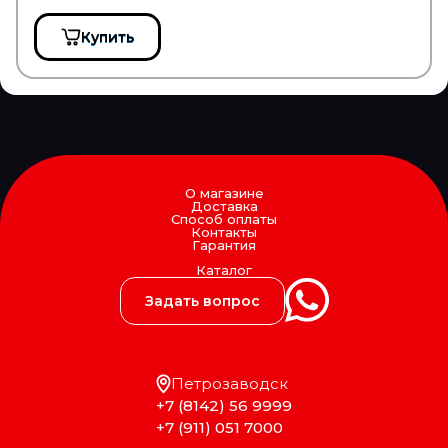
MAJORSELL
MAN
Купить
MANDO
MANN FILTER
MANNOL
MANSONS
MANTIS
MAPCO
Markkinointi MUIKKU OY
MARS
О магазине
MARSHALL
Доставка
Способ оплаты
MASTER POWER
Контакты
MASUMA
Гарантия
MATADOR
Каталог
MaxLight
MAY
Задать вопрос
MAZ
MAZDA
MCBEE
MEAT & DORIA
Петрозаводск
Mec-Diesel
+7 (8142) 56 9999
MEGA
+7 (911) 051 7000
MEGAPOWER