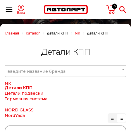
MULTITRUCK
NAKAYAMA
0
NARVA
Вход
NE
NEOLUX
NESTE
Главная
Каталог
Детали КПП
NK
Детали КПП
NEVPA
NEWSTAR
NF
Детали КПП
NGK
NIBK
NIPPARTS
NISSAN
введите название бренда
NISSENS
NISSHINBO
NK
Детали КПП
Детали подвески
Тормозная система
NORD GLASS
NordYada
NORPLAST
NOVLINE