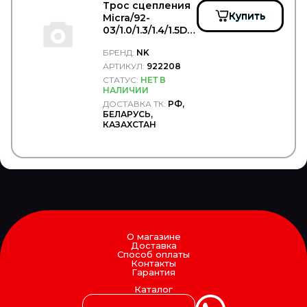
NRF
Трос сцепления
NSP
Купить
Micra/92-
NTN
03/1.0/1.3/1.4/1.5D -
NTP
NK/922208
БРЕНД:
NK
NURAL
АРТИКУЛ:
922208
OE GERMANY
OFA
СТАТУС:
НЕТ В
НАЛИЧИИ
OIL Right
ДОСТАВКА ТК:
РФ,
OLDI
БЕЛАРУСЬ,
OLSA
КАЗАХСТАН
ONYARBI
OPEL
OPTIBELT
OPTIMAL
ORIS
ORLANDI
OSRAM
Ot-Sa
PAI
О магазине
Доставка
PAJAKULMA
Способ оплаты
PALFINGER
Контакты
Гарантия
PARKER
PARLOK
Каталог
Parts-Mall