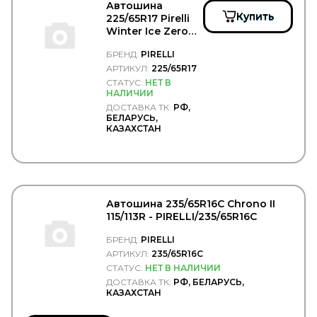
PRESTOLITE
Автошина
PRESTOLITE ELECTRIC
Купить
225/65R17 Pirelli
PRIME-RIDE
Winter Ice Zero
ProVia (brand Wabco)
106T XL шип. -
БРЕНД:
PIRELLI
PULLMAN
PIRELLI/225/65R17
АРТИКУЛ:
225/65R17
Quattro Freni
Quattro Freni
СТАТУС:
НЕТ В
НАЛИЧИИ
RACOR
ДОСТАВКА ТК:
РФ,
RAPIT
БЕЛАРУСЬ,
RAUFOSS
КАЗАХСТАН
Raybestos
Real S.p.a.
REIKANEN
REINZ
REMSA
Автошина 235/65R16C Chrono II
REN PAR
115/113R - PIRELLI/235/65R16C
REN-PAR
RENAULT
БРЕНД:
PIRELLI
REPLICA
АРТИКУЛ:
235/65R16C
RINGFEDER
СТАТУС:
НЕТ В НАЛИЧИИ
RIVAL
ДОСТАВКА ТК:
РФ, БЕЛАРУСЬ,
ROADHOUSE
КАЗАХСТАН
Rock Force
ROKINGER