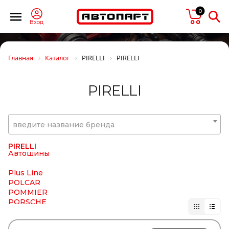
PARLOK
Parts-Mall
0
PartStock
Вход
PATRON
PAYEN
PE
Главная
Каталог
PIRELLI
PIRELLI
Penta
PERKINS
PERREXI
PIRELLI
PEUGEOT/CITROEN
PHILIPS
PHOENIX
PIERBURG
введите название бренда
PILENGA
PILKINGTON
PIRELLI
Автошины
Plus Line
POLCAR
POMMIER
PORSCHE
POWERMAX
PRESSOL