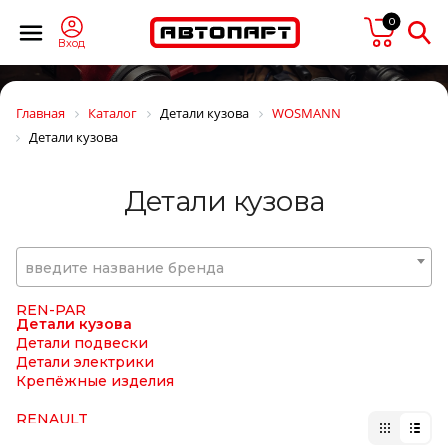
PRESTOLITE
0
PRESTOLITE ELECTRIC
PRIME-RIDE
Вход
ProVia (brand Wabco)
PULLMAN
Quattro Freni
Главная
Каталог
Детали кузова
WOSMANN
Quattro Freni
Детали кузова
RACOR
RAPIT
RAUFOSS
Детали кузова
Raybestos
Real S.p.a.
REIKANEN
REINZ
введите название бренда
REMSA
REN PAR
REN-PAR
Детали кузова
Детали подвески
Детали электрики
Крепёжные изделия
RENAULT
REPLICA