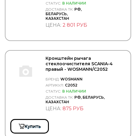
TRUCKTECHNIC
СТАТУС:
В НАЛИЧИИ
TRW/LUCAS
ДОСТАВКА ТК:
РФ,
БЕЛАРУСЬ,
TRYGG
КАЗАХСТАН
TSADIA
ЦЕНА:
2 801 РУБ
TSN
TSP
TTT
TYC
TYG
TZERLI
Кронштейн рычага
UC
стеклоочистителя SCANIA-4
UFI
правый - WOSMANN/C2052
UK RATIO
UNIBRAKE
БРЕНД:
WOSMANN
UNITED MOTORS
АРТИКУЛ:
C2052
VADEN
СТАТУС:
В НАЛИЧИИ
VAG (AUDI, VW, SKODA)
ДОСТАВКА ТК:
РФ, БЕЛАРУСЬ,
VAICO
КАЗАХСТАН
VALEO
ЦЕНА:
875 РУБ
VARTA
VBG
VDO
Купить
VERIGA
VERNET-CALORSTAT