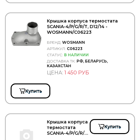
VIBRACOUSTIC
VICTOR REINZ
VIGNAL
Крышка корпуса термостата
VIKA
SCANIA-4/P/G/R/T, D12/14 -
VILITAN
WOSMANN/C06223
VINGURU
VMPAUTO
БРЕНД:
WOSMANN
VOLKSWAGEN
АРТИКУЛ:
C06223
VPM
СТАТУС:
В НАЛИЧИИ
VTR
ДОСТАВКА ТК:
РФ, БЕЛАРУСЬ,
WABCO
КАЗАХСТАН
WACH-MOT
ЦЕНА:
1 450 РУБ
WAHLER
WAI
WalberG
Купить
WALKER
WarranT
WAS
WD40
WEBASTO
Крышка корпуса
WELTE
Купить
термостата
WESEM
SCANIA-4/P/G/R/T,
WEWELER
DC9/11/12 -