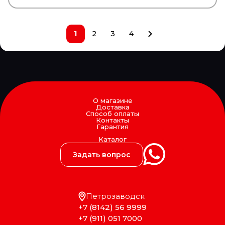
XXL
XYG
YETSAN
1
2
3
4
YOKOHAMA
YUMAK
YURTSAN
ZEKKERT
ZERO
ZETEX
Zevs
ZF
О магазине
Доставка
ZIC
Способ оплаты
ZIGLER
Контакты
Гарантия
ZIMMERMANN
АвтоБаки
Каталог
АвтоБРОНЯ
Задать вопрос
Автодело
Автодеталь
Автореал
АВТОТОРГ
Петрозаводск
АДВЕРС (Планар, Теплостар, Бинар, Спутник)
Белавтокомплект
+7 (8142) 56 9999
ГАЗ
+7 (911) 051 7000
ГАЗПРОМ НЕФТЬ