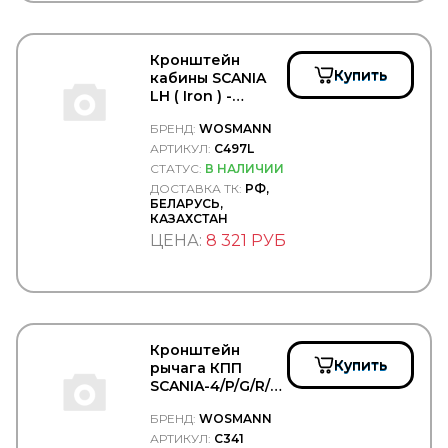
Tetu
TEXTAR
THULE
TIGAR
Кронштейн
Купить
кабины SCANIA
TIMKEN
LH ( Iron ) -
TIPTOPOL
WOSMANN/C497L
TITAN
БРЕНД:
WOSMANN
TITANX
АРТИКУЛ:
C497L
TMT
СТАТУС:
В НАЛИЧИИ
TOPCOVER
ДОСТАВКА ТК:
РФ,
TORK
БЕЛАРУСЬ,
TOTAL
КАЗАХСТАН
TOYO
ЦЕНА:
8 321 РУБ
TOYOTA
TRAILERLINE
TRIALLI
TRP
TRUCK CHAIN
Truck Dabster
Кронштейн
Truck Elektrik
Купить
рычага КПП
Trucker
SCANIA-4/P/G/R/T
TruckExpert
- WOSMANN/C341
БРЕНД:
WOSMANN
TRUCKPLAST
TRUCKTEC
АРТИКУЛ:
C341