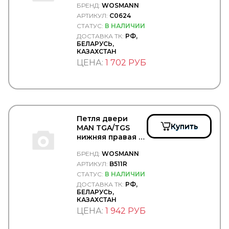
WEZER
БРЕНД:
WOSMANN
WOSMANN/C0624
WICHMANN
АРТИКУЛ:
C0624
WIELTON
СТАТУС:
В НАЛИЧИИ
WILHELM SASS
ДОСТАВКА ТК:
РФ,
WILSON
БЕЛАРУСЬ,
КАЗАХСТАН
WINBO
Winkler
ЦЕНА:
1 702 РУБ
WINNARD
WISTRA
WIX
WOLF
WOSM
Петля двери
WOSMANN
Купить
Детали кузова
MAN TGA/TGS
нижняя правая -
Детали подвески
WOSMANN/B511R
Прокладки, сальники
БРЕНД:
WOSMANN
Рулевое управление
АРТИКУЛ:
B511R
Система охлаждения
СТАТУС:
В НАЛИЧИИ
Сцепление
ДОСТАВКА ТК:
РФ,
Топливная система
БЕЛАРУСЬ,
КАЗАХСТАН
WURTH
ЦЕНА:
1 942 РУБ
WWI
WYNNS