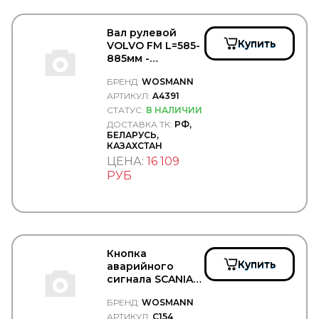
SIGNEDA
SIM
SIMPECO
Вал рулевой
Купить
SINTEC
VOLVO FM L=585-
SIRIT
885мм -
WOSMANN/A4391
SISU
БРЕНД:
WOSMANN
SK
АРТИКУЛ:
A4391
SKF
СТАТУС:
В НАЛИЧИИ
SM
ДОСТАВКА ТК:
РФ,
SMB
БЕЛАРУСЬ,
SNR
КАЗАХСТАН
Solers
ЦЕНА:
16 109
SONDER
РУБ
SORL
SPAL
SPICER
SPIDAN
SRP
SsangYong
Кнопка
STABILUS
Купить
аварийного
STARKMEISTER
сигнала SCANIA-
STARTEC
4/BUS -
STARTVOLT
БРЕНД:
WOSMANN
WOSMANN/C154
STEINHOFF
АРТИКУЛ:
C154