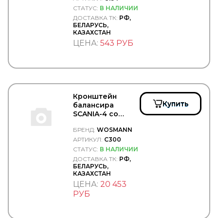
STELS
СТАТУС:
В НАЛИЧИИ
SUBARU
ДОСТАВКА ТК:
РФ,
SUER
БЕЛАРУСЬ,
КАЗАХСТАН
SUNFAB
ЦЕНА:
543 РУБ
SUNRISE
SUPROTEC
SUZUKI
SV
SVM
SWAG
Кронштейн
SWF
Купить
балансира
TABOC
SCANIA-4 со
TangDe
втулками -
TATRA
БРЕНД:
WOSMANN
WOSMANN/C300
TD
АРТИКУЛ:
C300
TE PARTS
СТАТУС:
В НАЛИЧИИ
TEBOIL
ДОСТАВКА ТК:
РФ,
Technische Trumpf (НПО Химсинтез)
БЕЛАРУСЬ,
TECHNO BRAKE
КАЗАХСТАН
TEMPLIN
ЦЕНА:
20 453
TERMAL
РУБ
TERMOTEC
TESLA TEHNICS