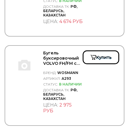
СТАТУС:
В НАЛИЧИИ
SANZ
ДОСТАВКА ТК:
РФ,
Sasic
БЕЛАРУСЬ,
КАЗАХСТАН
SAT
Sauer
ЦЕНА:
4 674 РУБ
SCANIA
SCHMITZ
SCHNEIDER
SCHOMAECKER
SCHUTZ
Бугель
SCHWITZER
Купить
буксировочный
SDLG
VOLVO FH/FM с
Se-M
пальцем -
SEINTEX
БРЕНД:
WOSMANN
WOSMANN/A293
SENSOR
АРТИКУЛ:
A293
SEPAR
СТАТУС:
В НАЛИЧИИ
SERTPLAS
ДОСТАВКА ТК:
РФ,
SEVEN DIESEL
БЕЛАРУСЬ,
SF Filter
КАЗАХСТАН
Shaanxi
ЦЕНА:
2 975
Shacman
РУБ
SHELL
SIDEM
SIEGEL Automotive