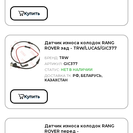
RTS
Rubbolite
Купить
RUBENA
RUNWAY
RUVILLE
S&C MOTORI
S&K
Датчик износа колодок RANG
S&K GMBH
ROVER зад - TRW/LUCAS/GIC377
SACHS
SAF
БРЕНД:
TRW
SAKURA
АРТИКУЛ:
GIC377
SAMKO
СТАТУС:
НЕТ В НАЛИЧИИ
SAMPA
ДОСТАВКА ТК:
РФ, БЕЛАРУСЬ,
SAND
КАЗАХСТАН
SANZ
Sasic
SAT
Купить
Sauer
SCANIA
SCHMITZ
SCHNEIDER
SCHOMAECKER
Датчик износа колодок RANG
SCHUTZ
ROVER перед -