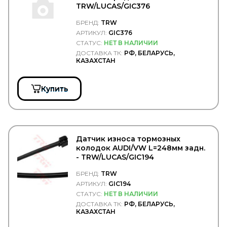
SCHWITZER
TRW/LUCAS/GIC376
SDLG
Se-M
БРЕНД:
TRW
SEINTEX
АРТИКУЛ:
GIC376
SENSOR
СТАТУС:
НЕТ В НАЛИЧИИ
SEPAR
ДОСТАВКА ТК:
РФ, БЕЛАРУСЬ,
SERTPLAS
КАЗАХСТАН
SEVEN DIESEL
SF Filter
Shaanxi
Купить
Shacman
SHELL
SIDEM
SIEGEL Automotive
SIGNEDA
Датчик износа тормозных
SIM
колодок AUDI/VW L=248мм задн.
SIMPECO
- TRW/LUCAS/GIC194
SINTEC
SIRIT
БРЕНД:
TRW
SISU
АРТИКУЛ:
GIC194
SK
СТАТУС:
НЕТ В НАЛИЧИИ
SKF
ДОСТАВКА ТК:
РФ, БЕЛАРУСЬ,
SM
КАЗАХСТАН
SMB