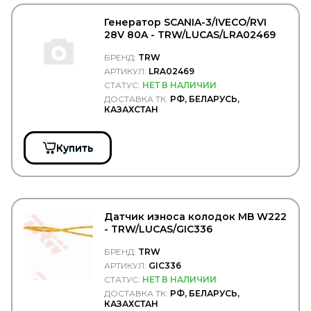
Raybestos
Real S.p.a.
Генератор SCANIA-3/IVECO/RVI
REIKANEN
28V 80A - TRW/LUCAS/LRA02469
REINZ
БРЕНД:
TRW
REMSA
REN PAR
АРТИКУЛ:
LRA02469
REN-PAR
СТАТУС:
НЕТ В НАЛИЧИИ
Детали кузова
ДОСТАВКА ТК:
РФ, БЕЛАРУСЬ,
Детали подвески
КАЗАХСТАН
Детали электрики
Крепёжные изделия
Купить
RENAULT
REPLICA
RINGFEDER
RIVAL
ROADHOUSE
Датчик износа колодок MB W222
Rock Force
- TRW/LUCAS/GIC336
ROKINGER
БРЕНД:
TRW
ROLF
ROLLING
АРТИКУЛ:
GIC336
RoS&B
СТАТУС:
НЕТ В НАЛИЧИИ
ROSTAR
ДОСТАВКА ТК:
РФ, БЕЛАРУСЬ,
КАЗАХСТАН
ROTA