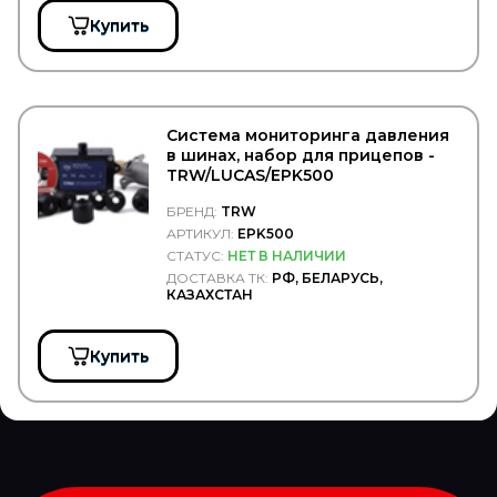
TORK
Купить
TOTAL
TOYO
TOYOTA
TRAILERLINE
TRIALLI
TRP
Система мониторинга давления
TRUCK CHAIN
в шинах, набор для прицепов -
Truck Dabster
TRW/LUCAS/EPK500
Truck Elektrik
БРЕНД:
TRW
Trucker
АРТИКУЛ:
EPK500
TruckExpert
СТАТУС:
НЕТ В НАЛИЧИИ
TRUCKPLAST
ДОСТАВКА ТК:
РФ, БЕЛАРУСЬ,
TRUCKTEC
КАЗАХСТАН
TRUCKTECHNIC
TRW/LUCAS
Детали двигателя
Купить
Детали подвески
Детали электрики
Сцепление
Тормозная система
TRYGG
TSADIA