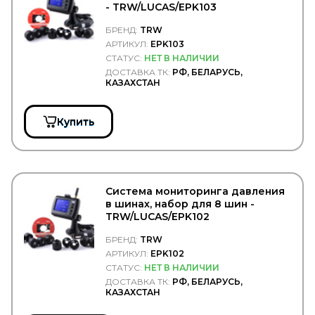
- TRW/LUCAS/EPK103
SWF
TABOC
БРЕНД:
TRW
TangDe
АРТИКУЛ:
EPK103
TATRA
СТАТУС:
НЕТ В НАЛИЧИИ
TD
ДОСТАВКА ТК:
РФ, БЕЛАРУСЬ,
TE PARTS
КАЗАХСТАН
TEBOIL
Technische Trumpf (НПО Химсинтез)
TECHNO BRAKE
Купить
TEMPLIN
TERMAL
TERMOTEC
TESLA TEHNICS
Tetu
Система мониторинга давления
TEXTAR
в шинах, набор для 8 шин -
THULE
TRW/LUCAS/EPK102
TIGAR
TIMKEN
БРЕНД:
TRW
TIPTOPOL
АРТИКУЛ:
EPK102
TITAN
СТАТУС:
НЕТ В НАЛИЧИИ
TITANX
ДОСТАВКА ТК:
РФ, БЕЛАРУСЬ,
TMT
КАЗАХСТАН
TOPCOVER