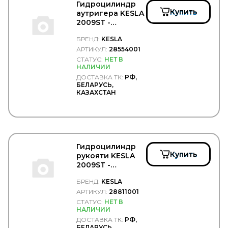
Гидроцилиндр
KIA
Купить
аутригера KESLA
KING
2009ST -
KKK
KESLA/28554001
БРЕНД:
KESLA
KLOKKERHOLM
АРТИКУЛ:
28554001
KM Auto Technik
KN
СТАТУС:
НЕТ В
НАЛИЧИИ
KNECHT
ДОСТАВКА ТК:
РФ,
KNORR BREMSE
БЕЛАРУСЬ,
KOMATSU
КАЗАХСТАН
KONGSBERG
KONI
KONIG
KOYO
KRAUF
Гидроцилиндр
KROMBERG
Купить
рукояти KESLA
KRONE
2009ST -
KUDO
KESLA/28811001
KURTSAN
БРЕНД:
KESLA
L1
АРТИКУЛ:
28811001
LADA
СТАТУС:
НЕТ В
LAND ROVER
НАЛИЧИИ
LASO
ДОСТАВКА ТК:
РФ,
LAVR
БЕЛАРУСЬ,