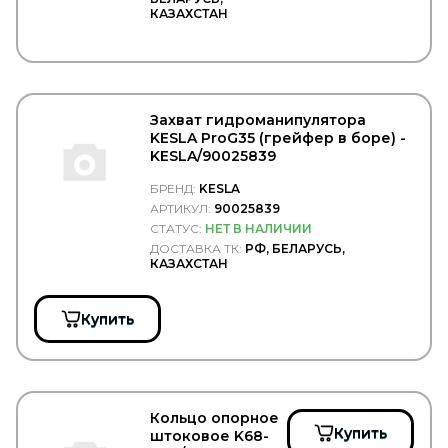
LEDO
КАЗАХСТАН
LEMA
LEMFORDER
LEMMERZ
LESJOFORS
LICOTA
Захват гидроманипулятора
LIFAN
KESLA ProG35 (грейфер в боре) -
LIQUI MOLY
KESLA/90025839
Loctite
LOEBRO
БРЕНД:
KESLA
LOGLIFT
АРТИКУЛ:
90025839
LOHR
СТАТУС:
НЕТ В НАЛИЧИИ
LOKHEN SRL
ДОСТАВКА ТК:
РФ, БЕЛАРУСЬ,
LOYA
КАЗАХСТАН
LPR
LUBER FINER
LUK
Купить
LUMAG
LUZAR
LYNXauto
MAGNETI MARELLI
MAHLE
Кольцо опорное
MAJORSELL
Купить
штоковое K68-