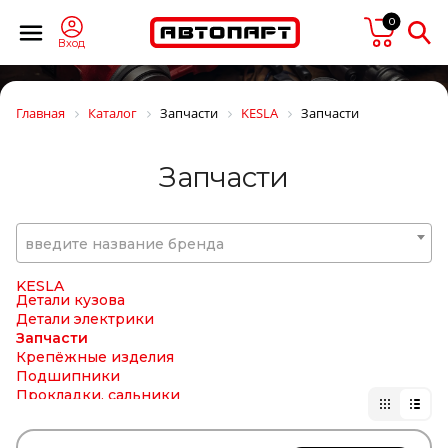
JTC
JURATEC
0
JURID
Вход
JYKI
K+F
KACMAZLAR
Главная
Каталог
Запчасти
KESLA
Запчасти
KAHVECI
KALE
KALMAR
Запчасти
KAMAZ
KAMOKA
KARCHER
KASHIYAMA
введите название бренда
KAWE
KERRY
KESLA
Детали кузова
Детали электрики
Запчасти
Крепёжные изделия
Подшипники
Прокладки, сальники
Система охлаждения
Фильтра масляные