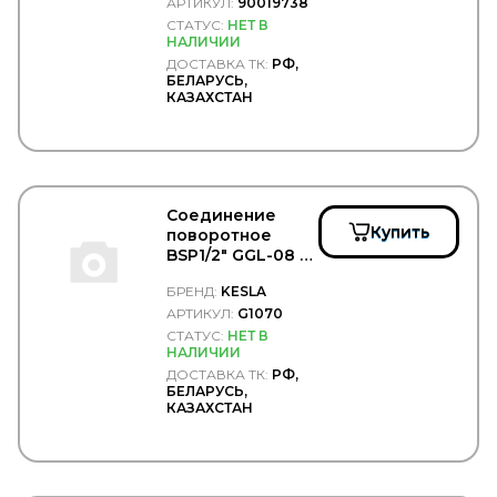
АРТИКУЛ:
90019738
MTA
СТАТУС:
НЕТ В
MTX
НАЛИЧИИ
MUFFLEX
ДОСТАВКА ТК:
РФ,
MULTIPART
БЕЛАРУСЬ,
КАЗАХСТАН
MULTITRUCK
NAKAYAMA
NARVA
NE
NEOLUX
NESTE
Соединение
NEVPA
Купить
поворотное
NEWSTAR
BSP1/2" GGL-08 -
NF
KESLA/G1070
NGK
БРЕНД:
KESLA
NIBK
АРТИКУЛ:
G1070
NIPPARTS
СТАТУС:
НЕТ В
НАЛИЧИИ
NISSAN
ДОСТАВКА ТК:
РФ,
NISSENS
БЕЛАРУСЬ,
NISSHINBO
КАЗАХСТАН
NK
NORD GLASS
NordYada
NORPLAST