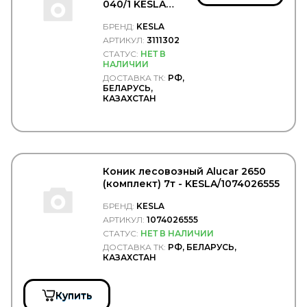
MAN
040/1 KESLA
MANDO
(направляющая) -
MANN FILTER
БРЕНД:
KESLA
KESLA/3111302
MANNOL
АРТИКУЛ:
3111302
MANSONS
СТАТУС:
НЕТ В
НАЛИЧИИ
MANTIS
MAPCO
ДОСТАВКА ТК:
РФ,
БЕЛАРУСЬ,
Markkinointi MUIKKU OY
КАЗАХСТАН
MARS
MARSHALL
MASTER POWER
MASUMA
MATADOR
MaxLight
Коник лесовозный Alucar 2650
MAY
(комплект) 7т - KESLA/1074026555
MAZ
БРЕНД:
KESLA
MAZDA
АРТИКУЛ:
1074026555
MCBEE
СТАТУС:
НЕТ В НАЛИЧИИ
MEAT & DORIA
Mec-Diesel
ДОСТАВКА ТК:
РФ, БЕЛАРУСЬ,
КАЗАХСТАН
MEGA
MEGAPOWER
MEI
Купить
Meiller