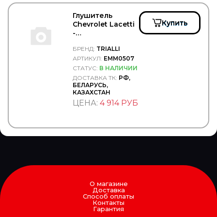
Truck Dabster
Truck Elektrik
Глушитель
Trucker
Купить
Chevrolet Lacetti
TruckExpert
-
TRUCKPLAST
TRIALLI/EMM0507
БРЕНД:
TRIALLI
TRUCKTEC
АРТИКУЛ:
EMM0507
TRUCKTECHNIC
TRW/LUCAS
СТАТУС:
В НАЛИЧИИ
TRYGG
ДОСТАВКА ТК:
РФ,
БЕЛАРУСЬ,
TSADIA
КАЗАХСТАН
TSN
ЦЕНА:
4 914 РУБ
TSP
TTT
TYC
TYG
TZERLI
UC
UFI
UK RATIO
UNIBRAKE
О магазине
UNITED MOTORS
Доставка
Способ оплаты
VADEN
Контакты
VAG (AUDI, VW, SKODA)
Гарантия
VAICO