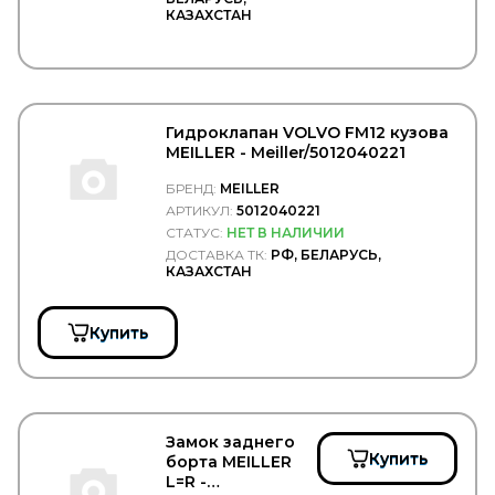
NAKAYAMA
КАЗАХСТАН
NARVA
NE
NEOLUX
NESTE
NEVPA
Гидроклапан VOLVO FM12 кузова
NEWSTAR
MEILLER - Meiller/5012040221
NF
NGK
БРЕНД:
MEILLER
NIBK
АРТИКУЛ:
5012040221
NIPPARTS
СТАТУС:
НЕТ В НАЛИЧИИ
NISSAN
ДОСТАВКА ТК:
РФ, БЕЛАРУСЬ,
NISSENS
КАЗАХСТАН
NISSHINBO
NK
NORD GLASS
Купить
NordYada
NORPLAST
NOVLINE
NRF
NSP
Замок заднего
NTN
Купить
борта MEILLER
NTP
L=R -