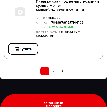
SONDER
Пневмо-кран подъема/опускания
SORL
кузова Meiller -
SPAL
Meiller/704987/81657106106
SPICER
БРЕНД:
MEILLER
SPIDAN
АРТИКУЛ:
704987/81657106106
SRP
СТАТУС:
НЕТ В НАЛИЧИИ
SsangYong
STABILUS
ДОСТАВКА ТК:
РФ, БЕЛАРУСЬ,
КАЗАХСТАН
STARKMEISTER
STARTEC
STARTVOLT
Купить
STEINHOFF
STELS
SUBARU
SUER
SUNFAB
1
2
SUNRISE
SUPROTEC
SUZUKI
SV
SVM
SWAG
SWF
О магазине
TABOC
Доставка