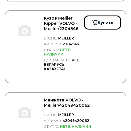
RUBENA
RUNWAY
RUVILLE
Кузов Meiller
S&C MOTORI
Купить
Kipper VOLVO -
S&K
Meiller/2304546
S&K GMBH
SACHS
БРЕНД:
MEILLER
SAF
АРТИКУЛ:
2304546
SAKURA
СТАТУС:
НЕТ В
SAMKO
НАЛИЧИИ
SAMPA
ДОСТАВКА ТК:
РФ,
SAND
БЕЛАРУСЬ,
SANZ
КАЗАХСТАН
Sasic
SAT
Sauer
SCANIA
SCHMITZ
Манжета VOLVO -
SCHNEIDER
Meiller/42049420062
SCHOMAECKER
SCHUTZ
БРЕНД:
MEILLER
SCHWITZER
АРТИКУЛ:
42049420062
SDLG
СТАТУС:
НЕТ В НАЛИЧИИ
Se-M