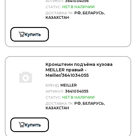
АРТИКУЛ:
3641034056
RAPIT
СТАТУС:
НЕТ В НАЛИЧИИ
RAUFOSS
ДОСТАВКА ТК:
РФ, БЕЛАРУСЬ,
Raybestos
КАЗАХСТАН
Real S.p.a.
REIKANEN
REINZ
Купить
REMSA
REN PAR
REN-PAR
RENAULT
REPLICA
Кронштеин подъёма кузова
RINGFEDER
MEILLER правый -
RIVAL
Meiller/3641034055
ROADHOUSE
БРЕНД:
MEILLER
Rock Force
ROKINGER
АРТИКУЛ:
3641034055
ROLF
СТАТУС:
НЕТ В НАЛИЧИИ
ROLLING
ДОСТАВКА ТК:
РФ, БЕЛАРУСЬ,
КАЗАХСТАН
RoS&B
ROSTAR
ROTA
Купить
RTS
Rubbolite