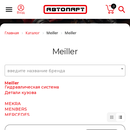
MARS
MARSHALL
0
MASTER POWER
Вход
MASUMA
MATADOR
MaxLight
Главная
Каталог
Meiller
Meiller
MAY
MAZ
MAZDA
Meiller
MCBEE
MEAT & DORIA
Mec-Diesel
MEGA
введите название бренда
MEGAPOWER
MEI
Meiller
Гидравлическая система
Детали кузова
MEKRA
MENBERS
MERCEDES
MERITOR/ROR
Metaco