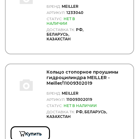
NURAL
Meiller/1233040
OE GERMANY
БРЕНД:
MEILLER
OFA
АРТИКУЛ:
1233040
OIL Right
СТАТУС:
НЕТ В
OLDI
НАЛИЧИИ
OLSA
ДОСТАВКА ТК:
РФ,
БЕЛАРУСЬ,
ONYARBI
КАЗАХСТАН
OPEL
OPTIBELT
OPTIMAL
ORIS
ORLANDI
OSRAM
Кольцо стопорное проушины
Ot-Sa
гидроцилиндра MEILLER -
PAI
Meiller/11009302019
PAJAKULMA
БРЕНД:
MEILLER
PALFINGER
АРТИКУЛ:
11009302019
PARKER
СТАТУС:
НЕТ В НАЛИЧИИ
PARLOK
Parts-Mall
ДОСТАВКА ТК:
РФ, БЕЛАРУСЬ,
КАЗАХСТАН
PartStock
PATRON
PAYEN
Купить
PE