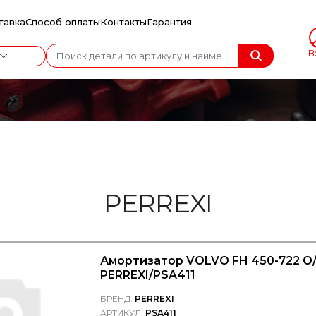
тавка
Способ оплаты
Контакты
Гарантия
В
PERREXI
Амортизатор VOLVO FH 450-722 O/
PERREXI/PSA411
БРЕНД:
PERREXI
АРТИКУЛ:
PSA411