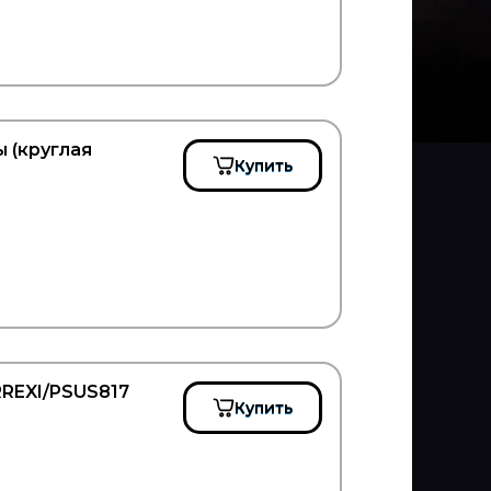
 (круглая
Купить
RREXI/PSUS817
Купить