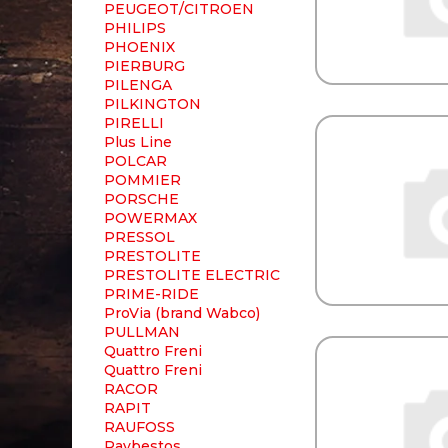
PEUGEOT/CITROEN
PHILIPS
PHOENIX
PIERBURG
PILENGA
PILKINGTON
PIRELLI
Plus Line
POLCAR
POMMIER
PORSCHE
POWERMAX
PRESSOL
PRESTOLITE
PRESTOLITE ELECTRIC
PRIME-RIDE
ProVia (brand Wabco)
PULLMAN
Quattro Freni
Quattro Freni
RACOR
RAPIT
RAUFOSS
Raybestos