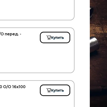
O перед. -
Купить
 O/O 16x100
Купить