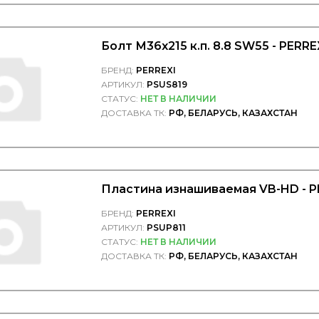
Болт М36х215 к.п. 8.8 SW55 - PERR
БРЕНД:
PERREXI
АРТИКУЛ:
PSUS819
СТАТУС:
НЕТ В НАЛИЧИИ
ДОСТАВКА ТК:
РФ, БЕЛАРУСЬ, КАЗАХСТАН
Пластина изнашиваемая VB-HD - P
БРЕНД:
PERREXI
АРТИКУЛ:
PSUP811
СТАТУС:
НЕТ В НАЛИЧИИ
ДОСТАВКА ТК:
РФ, БЕЛАРУСЬ, КАЗАХСТАН