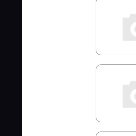
SPICER
SPIDAN
SRP
SsangYong
STABILUS
STARKMEISTER
STARTEC
STARTVOLT
STEINHOFF
STELS
SUBARU
SUER
SUNFAB
SUNRISE
SUPROTEC
SUZUKI
SV
SVM
SWAG
SWF
TABOC
TangDe
TATRA
TD