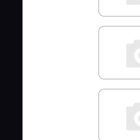
S&C MOTORI
S&K
S&K GMBH
SACHS
SAF
SAKURA
SAMKO
SAMPA
SAND
SANZ
Sasic
SAT
Sauer
SCANIA
SCHMITZ
SCHNEIDER
SCHOMAECKER
SCHUTZ
SCHWITZER
SDLG
Se-M
SEINTEX
SENSOR
SEPAR