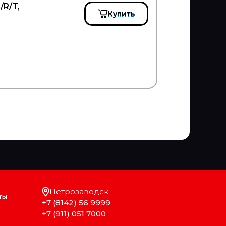
/R/T,
Купить
Петрозаводск
ты
+7 (8142) 56 9999
+7 (911) 051 7000