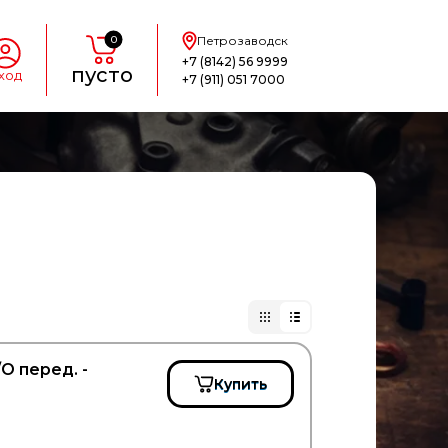
0
Петрозаводск
+7 (8142) 56 9999
пусто
ход
+7 (911) 051 7000
O перед. -
Купить