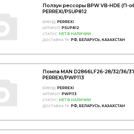
Ползун рессоры BPW VB-HDE (П-об
PERREXI/PSUP812
БРЕНД:
PERREXI
АРТИКУЛ:
PSUP812
СТАТУС:
НЕТ В НАЛИЧИИ
ДОСТАВКА ТК:
РФ, БЕЛАРУСЬ, КАЗАХСТАН
Помпа MAN D2866LF26-28/32/36/37
PERREXI/PWP113
БРЕНД:
PERREXI
АРТИКУЛ:
PWP113
СТАТУС:
НЕТ В НАЛИЧИИ
ДОСТАВКА ТК:
РФ, БЕЛАРУСЬ, КАЗАХСТАН