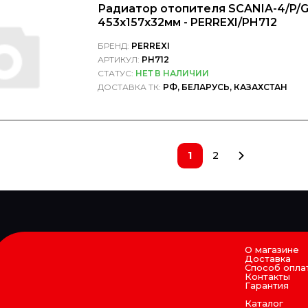
Радиатор отопителя SCANIA-4/P/G
453x157x32мм - PERREXI/PH712
БРЕНД:
PERREXI
АРТИКУЛ:
PH712
СТАТУС:
НЕТ В НАЛИЧИИ
ДОСТАВКА ТК:
РФ, БЕЛАРУСЬ, КАЗАХСТАН
1
2
О магазине
Доставка
Способ опла
Контакты
Гарантия
Каталог