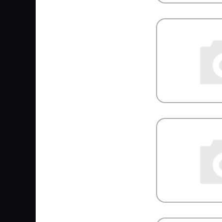
SERTPLAS
SEVEN DIESEL
SF Filter
Shaanxi
Shacman
SHELL
SIDEM
SIEGEL Automotive
SIGNEDA
SIM
SIMPECO
SINTEC
SIRIT
SISU
SK
SKF
SM
SMB
SNR
Solers
SONDER
SORL
SPAL