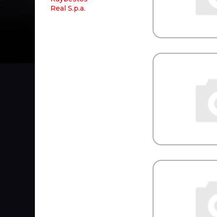
Real S.p.a.
REIKANEN
REINZ
REMSA
REN PAR
REN-PAR
RENAULT
REPLICA
RINGFEDER
RIVAL
ROADHOUSE
Rock Force
ROKINGER
ROLF
ROLLING
RoS&B
ROSTAR
ROTA
RTS
Rubbolite
RUBENA
RUNWAY
RUVILLE