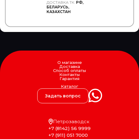
ДОСТАВКА ТК:
РФ,
ESCO
БЕЛАРУСЬ,
ETP
КАЗАХСТАН
EUROEX
EUROFLEX
EUROLITES
EUROPART
Exedy
EXIDE
EXIT
EXOVO
О магазине
F-CORE
Доставка
FA1
Способ оплаты
Контакты
FAD
Гарантия
FAE
Каталог
FAG
FAIR
Задать вопрос
FAST
FAW
FEBEST
FEBI
Петрозаводск
Federal Mogul
+7 (8142) 56 9999
FENNO
Fenox
+7 (911) 051 7000