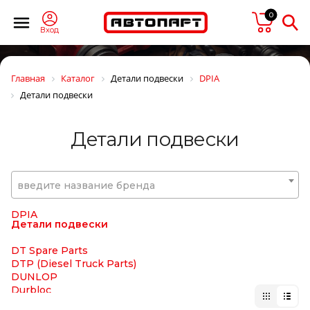
DIFA
0
DIMEX
DINEX
Вход
DIRECT PARTS
DITAS
DOKA
Главная
Каталог
Детали подвески
DPIA
DOLZ
Детали подвески
DOMAR
DOMINANT
DON (TMD Friction Group)
Детали подвески
DONALDSON
DONGFENG
DONGIL
Doosan
введите название бренда
DOTA
DPH
DPIA
Детали подвески
DT Spare Parts
DTP (Diesel Truck Parts)
DUNLOP
Durbloc
DUROLINE