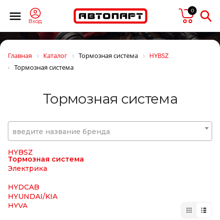
HESTERBERG
0
HI-LOADER
Hiab
Вход
HIFI Filter
Hiflo
HINO
Главная
Каталог
Тормозная система
HYBSZ
HOBI
Тормозная система
HOLA
HOLSET
HONDA
Тормозная система
HORN
HORPOL
Horse Power
HOWO
введите название бренда
HTP
HUCO
HYBSZ
Тормозная система
Электрика
HYDCAB
HYUNDAI/KIA
HYVA
ICER