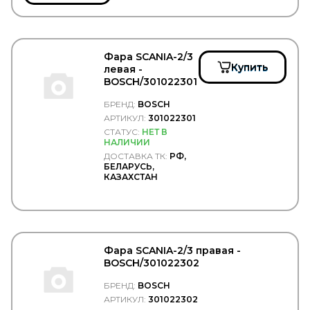
DELTA
Delta Autotechnik
DENSO
DEPO
Фара SCANIA-2/3
DETROIT DIESEL
Купить
левая -
DEUTZ
BOSCH/301022301
Diamond
DID
БРЕНД:
BOSCH
DIFA
АРТИКУЛ:
301022301
DIMEX
СТАТУС:
НЕТ В
DINEX
НАЛИЧИИ
DIRECT PARTS
ДОСТАВКА ТК:
РФ,
DITAS
БЕЛАРУСЬ,
DOKA
КАЗАХСТАН
DOLZ
DOMAR
DOMINANT
DON (TMD Friction Group)
DONALDSON
Фара SCANIA-2/3 правая -
DONGFENG
BOSCH/301022302
DONGIL
Doosan
БРЕНД:
BOSCH
DOTA
АРТИКУЛ:
301022302
DPH