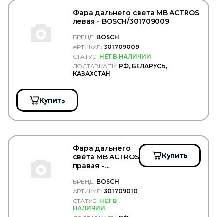
Epistar
EPSILON
Фара дальнего света MB ACTROS
ERA
левая - BOSCH/301709009
ERGON
БРЕНД:
BOSCH
ERICH JAEGER
АРТИКУЛ:
301709009
ERMAX
СТАТУС:
НЕТ В НАЛИЧИИ
ERREVI
ДОСТАВКА ТК:
РФ, БЕЛАРУСЬ,
ESCO
КАЗАХСТАН
ETP
EUROEX
EUROFLEX
Купить
EUROLITES
EUROPART
Exedy
EXIDE
EXIT
Фара дальнего
EXOVO
Купить
света MB ACTROS
F-CORE
правая -
FA1
BOSCH/301709010
FAD
БРЕНД:
BOSCH
FAE
АРТИКУЛ:
301709010
FAG
СТАТУС:
НЕТ В
FAIR
НАЛИЧИИ
FAST