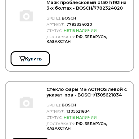
Ремни поликлиновые
Маяк проблесковый d150 h193 на
Рулевое управление
3-х болтах - BOSCH/7782324020
Свечи зажигания
БРЕНД:
BOSCH
Смазки
Щётки стеклоочистителя
АРТИКУЛ:
7782324020
СТАТУС:
НЕТ В НАЛИЧИИ
BPW
ДОСТАВКА ТК:
РФ, БЕЛАРУСЬ,
КАЗАХСТАН
BREMBO
BREMI
BREMSKERL
Купить
BRIAB
Brisk
BRITAX
BSG
CAFFARO
Стекло фары MB ACTROS левой с
CALIX
указат. пов - BOSCH/1305621834
CAMOZZI
CARDONE
БРЕНД:
BOSCH
CAREX
АРТИКУЛ:
1305621834
CARGEN
СТАТУС:
НЕТ В НАЛИЧИИ
CARGO
ДОСТАВКА ТК:
РФ, БЕЛАРУСЬ,
CARGO FLOOR
КАЗАХСТАН
CARTFUL
CASE