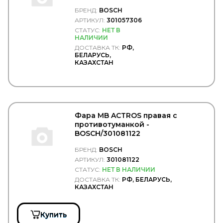
CONTINENTAL
BOSCH/301057306
CONTITECH
БРЕНД:
BOSCH
Convitex
АРТИКУЛ:
301057306
COPAR
СТАТУС:
НЕТ В
CORIV
НАЛИЧИИ
CORTECO
ДОСТАВКА ТК:
РФ,
БЕЛАРУСЬ,
COSIBO
КАЗАХСТАН
COSPEL
COVIND
CRAFT
CTR
CUMMINS
CUYMAR
Фара MB ACTROS правая с
DAEWOO
противотуманкой -
DAF
BOSCH/301081122
DAHL
БРЕНД:
BOSCH
DAKEN
АРТИКУЛ:
301081122
DANA
СТАТУС:
НЕТ В НАЛИЧИИ
Darwin Plus
DAYCO
ДОСТАВКА ТК:
РФ, БЕЛАРУСЬ,
КАЗАХСТАН
DAYTON
DEFA
DELCO REMY
Купить
DELPHI