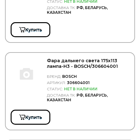
СТАТУС:
НЕТ В НАЛИЧИИ
DPIA
ДОСТАВКА ТК:
РФ, БЕЛАРУСЬ,
DT Spare Parts
КАЗАХСТАН
DTP (Diesel Truck Parts)
DUNLOP
Durbloc
Купить
DUROLINE
EATON
EBERSPACHER
EBS
EDCON
Фара дальнего света 175х113
EDS
лампа-H3 - BOSCH/306604001
EDSCHA/SESAM
EGE FREN
БРЕНД:
BOSCH
Ege Rot
АРТИКУЛ:
306604001
EGEROT
СТАТУС:
НЕТ В НАЛИЧИИ
EGR
ДОСТАВКА ТК:
РФ, БЕЛАРУСЬ,
EKOFIL
КАЗАХСТАН
ELEMENT
ELF
Купить
ELRING
EMEK
ENEOS
Enterprise