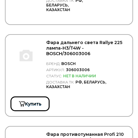
ДОСТАВКА ТК:
РФ,
FAW
БЕЛАРУСЬ,
FEBEST
КАЗАХСТАН
FEBI
Federal Mogul
FENNO
Fenox
FERODO
Фара дальнего света Rallye 225
FERSA
лампа-H3/T4W -
FG WILSON
BOSCH/306003006
FIAT
Filter A.G.
БРЕНД:
BOSCH
Filter AG
АРТИКУЛ:
306003006
Filtrec
СТАТУС:
НЕТ В НАЛИЧИИ
Filtromex
ДОСТАВКА ТК:
РФ, БЕЛАРУСЬ,
FILTRON
КАЗАХСТАН
FIORM
FIRAD
FIRESTONE
Купить
FIXAR
FLEETGUARD
FLEXLINE
FOMAR ROULUNDS
FORCEKRAFT
Фара противотуманная Profi 210