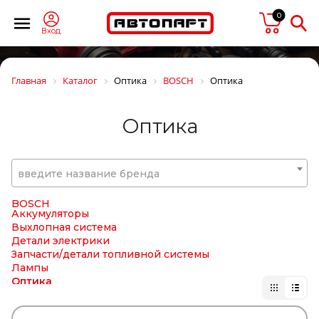
BGS
BIG FILTER
0
BIGOAL
Вход
BILSTEIN
BINOTTO
BIPRO
Главная
Каталог
Оптика
BOSCH
Оптика
BKF
BLACKTECH
BMW
Оптика
BOBCAT
BODYPARTS
BOGE
BORG HICO
введите название бренда
BORG WARNER
BOSAL
BOSCH
Аккумуляторы
Выхлопная система
Детали электрики
Запчасти/детали топливной системы
Лампы
Оптика
Подшипники
Ремни клиновые