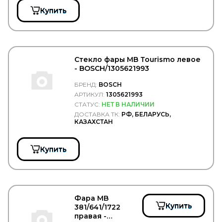
CASTELLO
Купить
CASTROL
CATERPILLAR
CDC
CEI
CF S.r.l.
Стекло фары MB Tourismo левое
CFT
- BOSCH/1305621993
CGA
CGR
БРЕНД:
BOSCH
CHAMPION
АРТИКУЛ:
1305621993
CHEVROLET
СТАТУС:
НЕТ В НАЛИЧИИ
CHRYSLER
ДОСТАВКА ТК:
РФ, БЕЛАРУСЬ,
CINPAL
КАЗАХСТАН
CIPEC
CNC
COBAT-TITAN-ARCTIC
Купить
Cobra Tuning
COJALI
COLAERT
COMBO
COMMA
Фара MB
Concord
Купить
381/641/1722
Connect
правая -