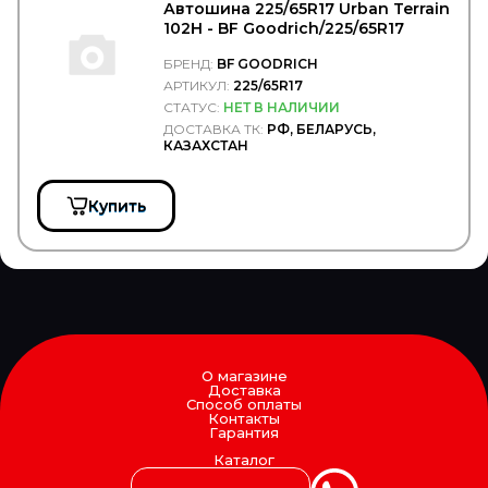
BKF
Автошина 225/65R17 Urban Terrain
BLACKTECH
102H - BF Goodrich/225/65R17
BMW
БРЕНД:
BF GOODRICH
BOBCAT
BODYPARTS
АРТИКУЛ:
225/65R17
BOGE
СТАТУС:
НЕТ В НАЛИЧИИ
BORG HICO
ДОСТАВКА ТК:
РФ, БЕЛАРУСЬ,
КАЗАХСТАН
BORG WARNER
BOSAL
BOSCH
Купить
BPW
BREMBO
BREMI
BREMSKERL
BRIAB
Brisk
BRITAX
BSG
CAFFARO
О магазине
Доставка
CALIX
Способ оплаты
CAMOZZI
Контакты
Гарантия
CARDONE
CAREX
Каталог
CARGEN