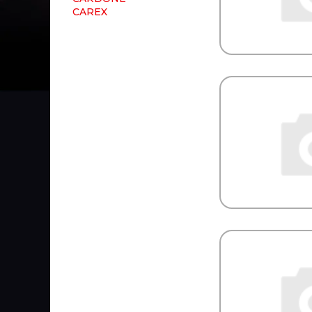
CAREX
CARGEN
CARGO
CARGO FLOOR
CARTFUL
CASE
CASTELLO
CASTROL
CATERPILLAR
CDC
CEI
CF S.r.l.
CFT
CGA
CGR
CHAMPION
CHEVROLET
CHRYSLER
CINPAL
CIPEC
CNC
COBAT-TITAN-ARCTIC
Cobra Tuning