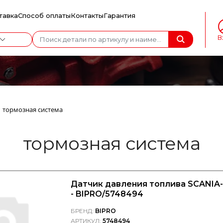
тавка
Способ оплаты
Контакты
Гарантия
В
тормозная система
тормозная система
Датчик давления топлива SCANIA-4
- BIPRO/5748494
БРЕНД:
BIPRO
АРТИКУЛ:
5748494