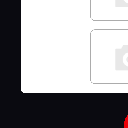
COJALI
COLAERT
COMBO
COMMA
Concord
Connect
CONTINENTAL
CONTITECH
Convitex
COPAR
CORIV
CORTECO
COSIBO
COSPEL
COVIND
CRAFT
CTR
CUMMINS
CUYMAR
DAEWOO
DAF
DAHL
DAKEN
DANA