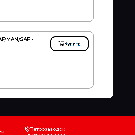
AF/MAN/SAF -
Купить
Петрозаводск
ты