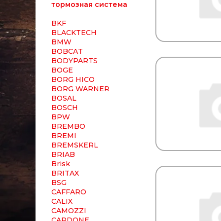
тормозная система
BKF
BLACKTECH
BMW
BOBCAT
BODYPARTS
BOGE
BORG HICO
BORG WARNER
BOSAL
BOSCH
BPW
BREMBO
BREMI
BREMSKERL
BRIAB
Brisk
BRITAX
BSG
CAFFARO
CALIX
CAMOZZI
CARDONE