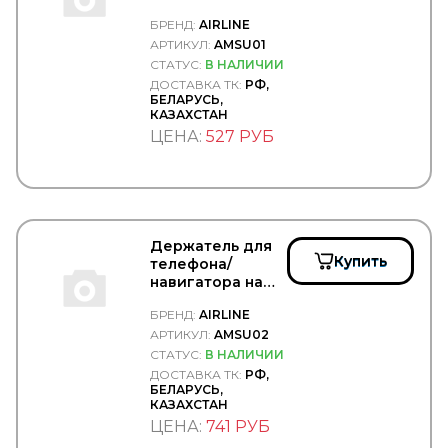
прищепка 42-62
CARGO
БРЕНД:
AIRLINE
мм -
CARGO FLOOR
AIRLINE/AMSU01
АРТИКУЛ:
AMSU01
CARTFUL
СТАТУС:
В НАЛИЧИИ
CASE
ДОСТАВКА ТК:
РФ,
CASTELLO
БЕЛАРУСЬ,
CASTROL
КАЗАХСТАН
CATERPILLAR
ЦЕНА:
527 РУБ
CDC
CEI
CF S.r.l.
CFT
CGA
CGR
Держатель для
Купить
CHAMPION
телефона/
навигатора на
CHEVROLET
лобовое стекло
CHRYSLER
БРЕНД:
AIRLINE
прищепка -
CINPAL
AIRLINE/AMSU02
АРТИКУЛ:
AMSU02
CIPEC
СТАТУС:
В НАЛИЧИИ
CNC
ДОСТАВКА ТК:
РФ,
COBAT-TITAN-ARCTIC
БЕЛАРУСЬ,
Cobra Tuning
КАЗАХСТАН
COJALI
ЦЕНА:
741 РУБ
COLAERT