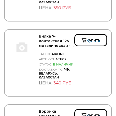
КАЗАХСТАН
AT Tuote
ЦЕНА:
350 РУБ
ATD
ATE
AUDI
AUGER
AUTO-GUR
AUTOCAR
Вилка 7-
Autofamily
Купить
контактная 12V
AUTOFREN
металическая -
AUTOFREN SEINSA
AIRLINE/ATE02
AUTOMANN
БРЕНД:
AIRLINE
AutoPartS
АРТИКУЛ:
ATE02
AutoTechteile
СТАТУС:
В НАЛИЧИИ
AVA
ДОСТАВКА ТК:
РФ,
Avex
БЕЛАРУСЬ,
AVS
КАЗАХСТАН
AVTECH
ЦЕНА:
340 РУБ
AVTOSHTAMP
AVTService
AXUT
AYD
AYDINSAN
AYFAR
Воронка
Купить
D=145мм, с