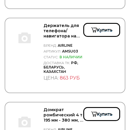
COMBO
COMMA
Concord
Connect
CONTINENTAL
Держатель для
CONTITECH
Купить
телефона/
Convitex
навигатора на
COPAR
лобовое стекло
CORIV
БРЕНД:
AIRLINE
прищепка -
CORTECO
AIRLINE/AMSU03
АРТИКУЛ:
AMSU03
COSIBO
СТАТУС:
В НАЛИЧИИ
COSPEL
ДОСТАВКА ТК:
РФ,
БЕЛАРУСЬ,
COVIND
КАЗАХСТАН
CRAFT
ЦЕНА:
863 РУБ
CTR
CUMMINS
CUYMAR
DAEWOO
DAF
DAHL
Домкрат
DAKEN
Купить
ромбический 4 т
DANA
195 мм - 380 мм, -
Darwin Plus
AIRLINE/AJ-B-04K
DAYCO
БРЕНД:
AIRLINE