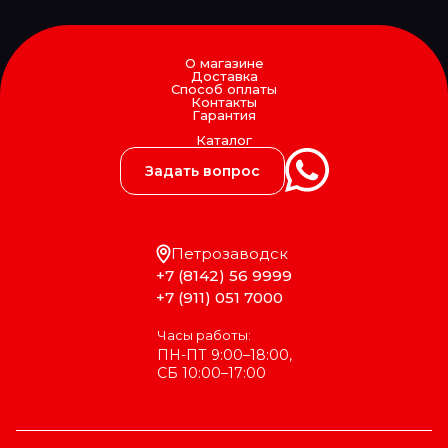
ELRING
EMEK
ENEOS
О магазине
Enterprise
Доставка
Epistar
Способ оплаты
Контакты
EPSILON
Гарантия
ERA
Каталог
ERGON
ERICH JAEGER
Задать вопрос
ERMAX
ERREVI
ESCO
ETP
Петрозаводск
EUROEX
+7 (8142) 56 9999
EUROFLEX
EUROLITES
+7 (911) 051 7000
EUROPART
Exedy
Часы работы:
EXIDE
ПН-ПТ 9:00–18:00,
EXIT
СБ 10:00–17:00
EXOVO
F-CORE
FA1
FAD