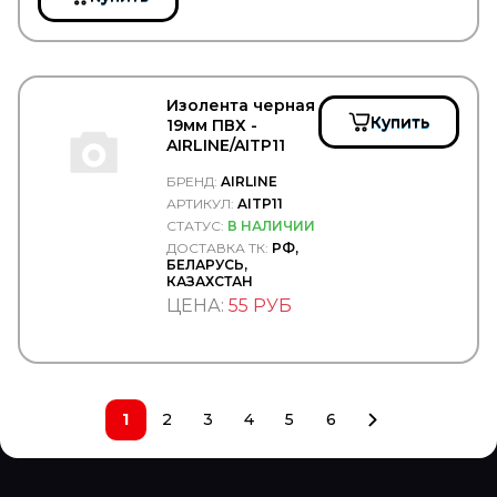
DONGFENG
DONGIL
Doosan
DOTA
DPH
Изолента черная
DPIA
Купить
19мм ПВХ -
DT Spare Parts
AIRLINE/AITP11
DTP (Diesel Truck Parts)
DUNLOP
БРЕНД:
AIRLINE
Durbloc
АРТИКУЛ:
AITP11
DUROLINE
СТАТУС:
В НАЛИЧИИ
EATON
ДОСТАВКА ТК:
РФ,
EBERSPACHER
БЕЛАРУСЬ,
EBS
КАЗАХСТАН
EDCON
ЦЕНА:
55 РУБ
EDS
EDSCHA/SESAM
EGE FREN
Ege Rot
EGEROT
1
2
3
4
5
6
EGR
EKOFIL
ELEMENT
ELF