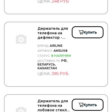
ЦЕНА:
248 РУБ
BKF
BLACKTECH
BMW
BOBCAT
BODYPARTS
BOGE
Держатель для
BORG HICO
Купить
телефона на
BORG WARNER
дефлектор -
BOSAL
AIRLINE/AMSU08
BOSCH
БРЕНД:
AIRLINE
BPW
АРТИКУЛ:
AMSU08
BREMBO
СТАТУС:
В НАЛИЧИИ
BREMI
ДОСТАВКА ТК:
РФ,
BREMSKERL
БЕЛАРУСЬ,
КАЗАХСТАН
BRIAB
Brisk
ЦЕНА:
395 РУБ
BRITAX
BSG
CAFFARO
CALIX
CAMOZZI
Держатель для
CARDONE
Купить
телефона на
CAREX
лобовое стекло
CARGEN