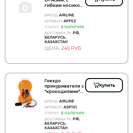
BAGEN
гибким носиком
BAILEY MORRIS UK
390 мм -
BALDWIN
БРЕНД:
AIRLINE
AIRLINE/APF02
BALTEX
АРТИКУЛ:
APF02
Baltrotors
СТАТУС:
В НАЛИЧИИ
Bawer
ДОСТАВКА ТК:
РФ,
BELAK
БЕЛАРУСЬ,
Belgium
КАЗАХСТАН
BENDIX
ЦЕНА:
245 РУБ
BEPCO
BERAL
BERG KRAFT
BERU
BEWEKO
BEZARES
Гнездо
BF
Купить
прикуривателя с
BF GERMANY
"крокодилами"
BF Goodrich
для АКБ -
БРЕНД:
AIRLINE
BGS
AIRLINE/ASP101
BIG FILTER
АРТИКУЛ:
ASP101
BIGOAL
СТАТУС:
В НАЛИЧИИ
BILSTEIN
ДОСТАВКА ТК:
РФ,
БЕЛАРУСЬ,
BINOTTO
КАЗАХСТАН
BIPRO