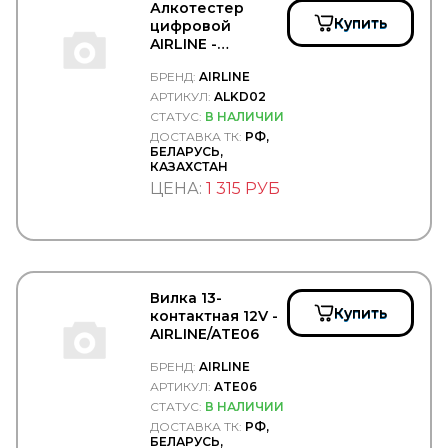
AKEBONO
Алкотестер
ALCA
Купить
цифровой
ALCAN
AIRLINE -
ALFA CAR
AIRLINE/ALKD02
БРЕНД:
AIRLINE
ALKAR
АРТИКУЛ:
ALKD02
ALKO
ALLIED NIPPON
СТАТУС:
В НАЛИЧИИ
Alon
ДОСТАВКА ТК:
РФ,
БЕЛАРУСЬ,
ALUCAR
КАЗАХСТАН
AMC
ЦЕНА:
1 315 РУБ
AMD
ANDAC
ANDTECH
APEX
ARNOTT
ASA
Вилка 13-
ASAM
Купить
контактная 12V -
ASHIKA
AIRLINE/ATE06
ASPOECK
ASPOKEM
БРЕНД:
AIRLINE
ASSO
АРТИКУЛ:
ATE06
ASTERRO
СТАТУС:
В НАЛИЧИИ
ASVA
ДОСТАВКА ТК:
РФ,
AT
БЕЛАРУСЬ,