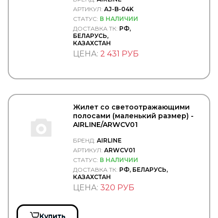
DAYTON
АРТИКУЛ:
AJ-B-04K
DEFA
СТАТУС:
В НАЛИЧИИ
DELCO REMY
ДОСТАВКА ТК:
РФ,
DELPHI
БЕЛАРУСЬ,
DELTA
КАЗАХСТАН
Delta Autotechnik
ЦЕНА:
2 431 РУБ
DENSO
DEPO
DETROIT DIESEL
DEUTZ
Diamond
Жилет со светоотражающими
DID
полосами (маленький размер) -
DIFA
AIRLINE/ARWCV01
DIMEX
DINEX
БРЕНД:
AIRLINE
DIRECT PARTS
АРТИКУЛ:
ARWCV01
DITAS
СТАТУС:
В НАЛИЧИИ
DOKA
ДОСТАВКА ТК:
РФ, БЕЛАРУСЬ,
DOLZ
КАЗАХСТАН
DOMAR
ЦЕНА:
320 РУБ
DOMINANT
DON (TMD Friction Group)
DONALDSON
Купить