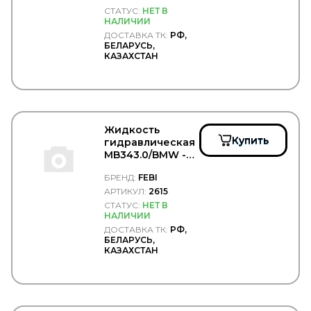
FORD
СТАТУС:
НЕТ В
НАЛИЧИИ
FORMPART
ДОСТАВКА ТК:
РФ,
FORMPARTS
БЕЛАРУСЬ,
FORSAGE
КАЗАХСТАН
Forward
FOTON
FP-DIESEL
FRAM
FRANZ SAUERMANN
Жидкость
FRAS-LE
Купить
гидравлическая
FRECCIA
MB343.0/BMW -
FREENCO
FEBI/2615
FREIGHTLINER
БРЕНД:
FEBI
FREMAX
АРТИКУЛ:
2615
FRENKIT
СТАТУС:
НЕТ В
FRENOTRUCK
НАЛИЧИИ
FRIGAIR
ДОСТАВКА ТК:
РФ,
FRISTOM
БЕЛАРУСЬ,
FSS
КАЗАХСТАН
FTE
GABRIEL
GARNET
GARRET