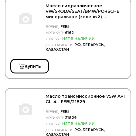
GATES
Масло гидравлическое
GAZ
VW/SKODA/SEAT/BMW/PORSCHE
GBrake
минеральное (зеленый) -
GENERAL MOTORS
FEBI/6162
GENERAL RICAMBI
БРЕНД:
FEBI
GENIRPARTS
АРТИКУЛ:
6162
GEPAR
СТАТУС:
НЕТ В НАЛИЧИИ
GEREP
ДОСТАВКА ТК:
РФ, БЕЛАРУСЬ,
GF
КАЗАХСТАН
GIGANT
Gigawatt
GISLAVED
Купить
GiTi
GKN
Gleid
GLOBELT
GLYCO
Масло трансмиссионное 75W API
GMAK
GL-4 - FEBI/21829
GMB
GOETZE
БРЕНД:
FEBI
GOODWILL
АРТИКУЛ:
21829
GOODYEAR/SPRINGRIDE
СТАТУС:
НЕТ В НАЛИЧИИ
GORDON
ДОСТАВКА ТК:
РФ, БЕЛАРУСЬ,
GOROAD
КАЗАХСТАН