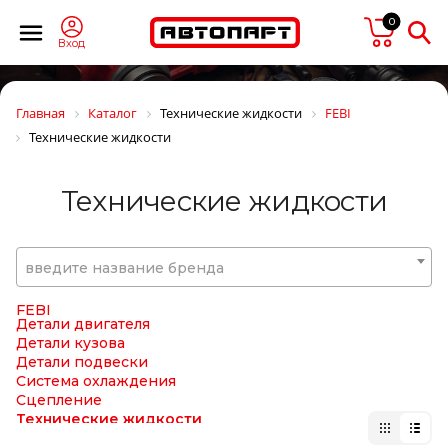
EUROFLEX
0
EUROLITES
EUROPART
Вход
Exedy
EXIDE
EXIT
Главная
Каталог
Технические жидкости
FEBI
EXOVO
Технические жидкости
F-CORE
FA1
FAD
Технические жидкости
FAE
FAG
FAIR
FAST
введите название бренда
FAW
FEBEST
FEBI
Детали двигателя
Детали кузова
Детали подвески
Система охлаждения
Сцепление
Технические жидкости
Топливно-воздушная система