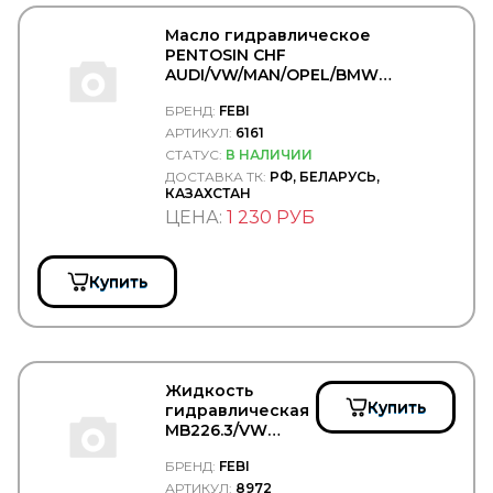
Тормозная система
Фильтра масляные
Масло гидравлическое
PENTOSIN CHF
Federal Mogul
AUDI/VW/MAN/OPEL/BMW
FENNO
синтетика (зеленый) - FEBI/6161
БРЕНД:
FEBI
Fenox
АРТИКУЛ:
6161
FERODO
FERSA
СТАТУС:
В НАЛИЧИИ
FG WILSON
ДОСТАВКА ТК:
РФ, БЕЛАРУСЬ,
КАЗАХСТАН
FIAT
ЦЕНА:
1 230 РУБ
Filter A.G.
Filter AG
Filtrec
Filtromex
Купить
FILTRON
FIORM
FIRAD
FIRESTONE
FIXAR
Жидкость
FLEETGUARD
Купить
гидравлическая
FLEXLINE
MB226.3/VW
FOMAR ROULUNDS
G009300A2 -
БРЕНД:
FEBI
FORCEKRAFT
FEBI/8972
АРТИКУЛ:
8972
FORCH