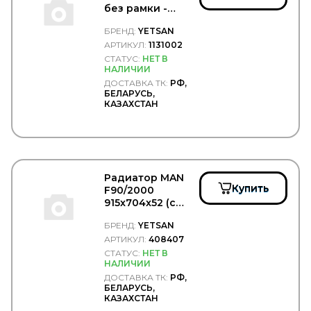
без рамки -
YETSAN/1131002
БРЕНД:
YETSAN
АРТИКУЛ:
1131002
СТАТУС:
НЕТ В
НАЛИЧИИ
ДОСТАВКА ТК:
РФ,
БЕЛАРУСЬ,
КАЗАХСТАН
Радиатор MAN
Купить
F90/2000
915x704x52 (с
рамкой) -
БРЕНД:
YETSAN
YETSAN/408407
АРТИКУЛ:
408407
СТАТУС:
НЕТ В
НАЛИЧИИ
ДОСТАВКА ТК:
РФ,
БЕЛАРУСЬ,
КАЗАХСТАН