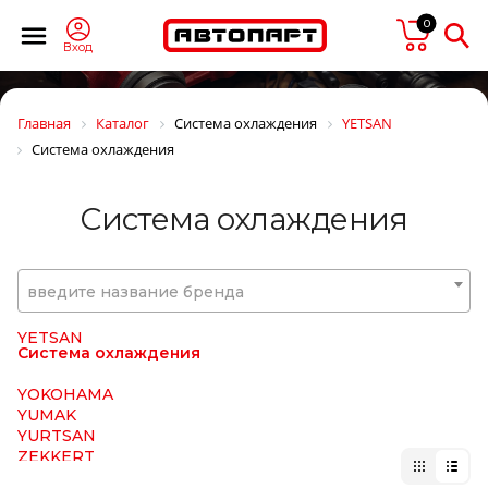
WIELTON
0
WILHELM SASS
WILSON
Вход
WINBO
Winkler
WINNARD
Главная
Каталог
Система охлаждения
YETSAN
WISTRA
Система охлаждения
WIX
WOLF
WOSM
Система охлаждения
WOSMANN
WURTH
WWI
WYNNS
введите название бренда
XXL
XYG
YETSAN
Система охлаждения
YOKOHAMA
YUMAK
YURTSAN
ZEKKERT
ZERO