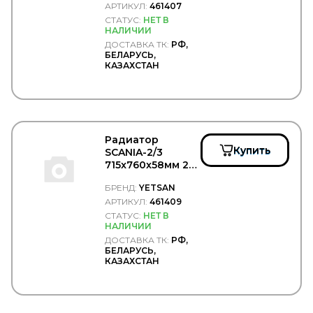
АРТИКУЛ:
461407
СТАТУС:
НЕТ В
НАЛИЧИИ
ДОСТАВКА ТК:
РФ,
БЕЛАРУСЬ,
КАЗАХСТАН
Радиатор
Купить
SCANIA-2/3
715x760x58мм 2-х
точечная
БРЕНД:
YETSAN
подвеска
кабины CP -
АРТИКУЛ:
461409
YETSAN/461409
СТАТУС:
НЕТ В
НАЛИЧИИ
ДОСТАВКА ТК:
РФ,
БЕЛАРУСЬ,
КАЗАХСТАН