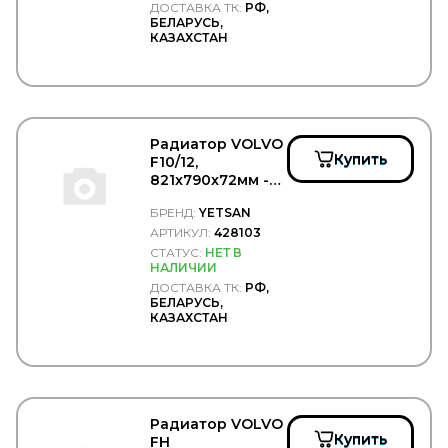
ДОСТАВКА ТК:
РФ,
БЕЛАРУСЬ,
КАЗАХСТАН
Радиатор VOLVO
Купить
F10/12,
821x790x72мм -
YETSAN/428103
БРЕНД:
YETSAN
АРТИКУЛ:
428103
СТАТУС:
НЕТ В
НАЛИЧИИ
ДОСТАВКА ТК:
РФ,
БЕЛАРУСЬ,
КАЗАХСТАН
Радиатор VOLVO
Купить
FH