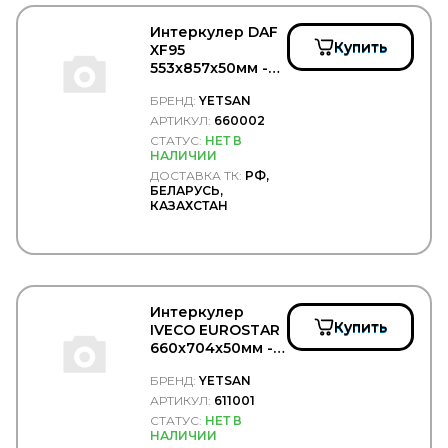
ZETEX
Zevs
Интеркулер DAF
ZF
Купить
XF95
ZIC
553x857x50мм -
ZIGLER
YETSAN/660002
БРЕНД:
YETSAN
ZIMMERMANN
АРТИКУЛ:
660002
АвтоБаки
АвтоБРОНЯ
СТАТУС:
НЕТ В
НАЛИЧИИ
Автодело
ДОСТАВКА ТК:
РФ,
Автодеталь
БЕЛАРУСЬ,
Автореал
КАЗАХСТАН
АВТОТОРГ
АДВЕРС (Планар, Теплостар, Бинар, Спутник)
Белавтокомплект
ГАЗ
ГАЗПРОМ НЕФТЬ
Интеркулер
Дело Техники
Купить
IVECO EUROSTAR
ЗАО "Обнинскоргсинтез"
660x704x50мм -
КАМА
YETSAN/611001
КАМАЗ
БРЕНД:
YETSAN
КДП
АРТИКУЛ:
611001
КМК БОР
СТАТУС:
НЕТ В
КОНТАКТ
НАЛИЧИИ
КрАЗ