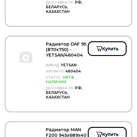
ДОСТАВКА ТК:
РФ,
Ленполимер
БЕЛАРУСЬ,
ЛУКОЙЛ
КАЗАХСТАН
МАЗ
МЗСА
ПААЗ
Полиуретан
Прамотроник
Радиатор DAF 95
РТИС
Купить
(870x750) -
Русская Артель
YETSAN/460404
ТЕХАВТОСВЕТ
ТЕХНОФОРМ
БРЕНД:
YETSAN
ТНК
АРТИКУЛ:
460404
ТОНАР
СТАТУС:
НЕТ В
Тосол Синтез
НАЛИЧИИ
Точка опоры
ДОСТАВКА ТК:
РФ,
ТРАС
БЕЛАРУСЬ,
КАЗАХСТАН
ТРИО
ТСП
УКД
Формула Cвета
ЧМЗАП
Чусовский металлургическийй завод
Радиатор MAN
ЯМЗ
Купить
F200 945х689х40