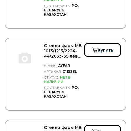
ERA
ДОСТАВКА ТК:
РФ,
ERGON
БЕЛАРУСЬ,
КАЗАХСТАН
ERICH JAEGER
ERMAX
ERREVI
ESCO
ETP
EUROEX
Стекло фары MB
EUROFLEX
Купить
1013/1213/2224-
EUROLITES
44/2633-35 левой
EUROPART
- AYFAR/C11533L
Exedy
БРЕНД:
AYFAR
EXIDE
АРТИКУЛ:
C11533L
EXIT
СТАТУС:
НЕТ В
EXOVO
НАЛИЧИИ
F-CORE
ДОСТАВКА ТК:
РФ,
БЕЛАРУСЬ,
FA1
КАЗАХСТАН
FAD
FAE
FAG
FAIR
FAST
FAW
Стекло фары MB