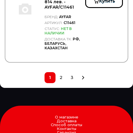
FEBEST
Купить
814 лев. -
FEBI
AYFAR/C11461
Federal Mogul
БРЕНД:
AYFAR
FENNO
АРТИКУЛ:
C11461
Fenox
FERODO
СТАТУС:
НЕТ В
НАЛИЧИИ
FERSA
ДОСТАВКА ТК:
РФ,
FG WILSON
БЕЛАРУСЬ,
FIAT
КАЗАХСТАН
Filter A.G.
Filter AG
Filtrec
Filtromex
FILTRON
1
2
3
FIORM
FIRAD
FIRESTONE
FIXAR
FLEETGUARD
FLEXLINE
FOMAR ROULUNDS
О магазине
FORCEKRAFT
Доставка
FORCH
Способ оплаты
Контакты
FORD
Гарантия