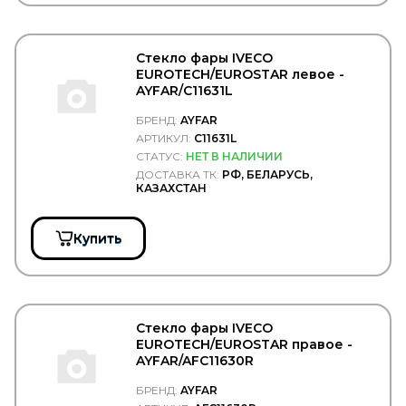
Convitex
COPAR
CORIV
Стекло фары IVECO
CORTECO
EUROTECH/EUROSTAR левое -
COSIBO
AYFAR/C11631L
COSPEL
COVIND
БРЕНД:
AYFAR
CRAFT
АРТИКУЛ:
C11631L
CTR
СТАТУС:
НЕТ В НАЛИЧИИ
CUMMINS
ДОСТАВКА ТК:
РФ, БЕЛАРУСЬ,
CUYMAR
КАЗАХСТАН
DAEWOO
DAF
DAHL
Купить
DAKEN
DANA
Darwin Plus
DAYCO
DAYTON
Стекло фары IVECO
DEFA
EUROTECH/EUROSTAR правое -
DELCO REMY
AYFAR/AFC11630R
DELPHI
DELTA
БРЕНД:
AYFAR
Delta Autotechnik