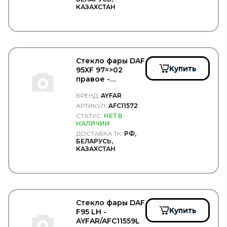
BORG HICO
КАЗАХСТАН
BORG WARNER
BOSAL
BOSCH
BPW
BREMBO
Стекло фары DAF
BREMI
Купить
95XF 97=>02
BREMSKERL
правое -
BRIAB
AYFAR/AFC11572
Brisk
БРЕНД:
AYFAR
BRITAX
АРТИКУЛ:
AFC11572
BSG
СТАТУС:
НЕТ В
CAFFARO
НАЛИЧИИ
CALIX
ДОСТАВКА ТК:
РФ,
CAMOZZI
БЕЛАРУСЬ,
КАЗАХСТАН
CARDONE
CAREX
CARGEN
CARGO
CARGO FLOOR
CARTFUL
Стекло фары DAF
CASE
Купить
F95 LH -
CASTELLO
AYFAR/AFC11559L