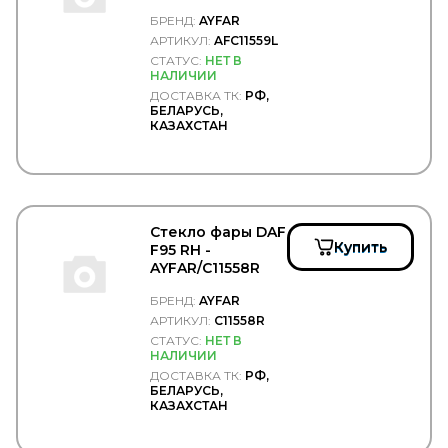
CASTROL
CATERPILLAR
БРЕНД:
AYFAR
CDC
АРТИКУЛ:
AFC11559L
CEI
СТАТУС:
НЕТ В
CF S.r.l.
НАЛИЧИИ
CFT
ДОСТАВКА ТК:
РФ,
БЕЛАРУСЬ,
CGA
КАЗАХСТАН
CGR
CHAMPION
CHEVROLET
CHRYSLER
CINPAL
CIPEC
Стекло фары DAF
Купить
CNC
F95 RH -
COBAT-TITAN-ARCTIC
AYFAR/C11558R
Cobra Tuning
БРЕНД:
AYFAR
COJALI
АРТИКУЛ:
C11558R
COLAERT
СТАТУС:
НЕТ В
COMBO
НАЛИЧИИ
COMMA
ДОСТАВКА ТК:
РФ,
Concord
БЕЛАРУСЬ,
Connect
КАЗАХСТАН
CONTINENTAL
CONTITECH