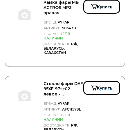
BELAK
Рамка фары MB
Belgium
Купить
ACTROS MP3
BENDIX
правая -
BEPCO
AYFAR/505430
БРЕНД:
AYFAR
BERAL
АРТИКУЛ:
505430
BERG KRAFT
BERU
СТАТУС:
НЕТ В
НАЛИЧИИ
BEWEKO
ДОСТАВКА ТК:
РФ,
BEZARES
БЕЛАРУСЬ,
BF
КАЗАХСТАН
BF GERMANY
BF Goodrich
BGS
BIG FILTER
BIGOAL
Стекло фары DAF
BILSTEIN
Купить
95XF 97=>02
BINOTTO
левое -
BIPRO
AYFAR/AFC11573L
BKF
БРЕНД:
AYFAR
BLACKTECH
АРТИКУЛ:
AFC11573L
BMW
СТАТУС:
НЕТ В
BOBCAT
НАЛИЧИИ
BODYPARTS
ДОСТАВКА ТК:
РФ,
BOGE
БЕЛАРУСЬ,