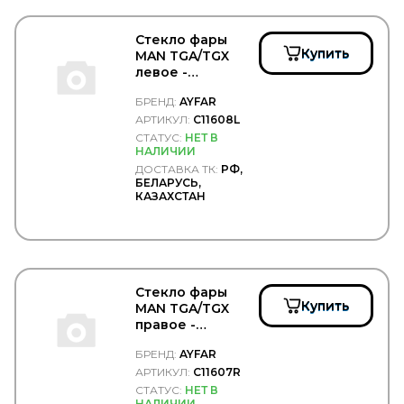
DT Spare Parts
DTP (Diesel Truck Parts)
DUNLOP
Стекло фары
Купить
MAN TGA/TGX
Durbloc
левое -
DUROLINE
AYFAR/C11608L
EATON
БРЕНД:
AYFAR
EBERSPACHER
АРТИКУЛ:
C11608L
EBS
СТАТУС:
НЕТ В
EDCON
НАЛИЧИИ
EDS
ДОСТАВКА ТК:
РФ,
EDSCHA/SESAM
БЕЛАРУСЬ,
EGE FREN
КАЗАХСТАН
Ege Rot
EGEROT
EGR
EKOFIL
ELEMENT
Стекло фары
ELF
Купить
MAN TGA/TGX
ELRING
правое -
EMEK
AYFAR/C11607R
ENEOS
БРЕНД:
AYFAR
Enterprise
АРТИКУЛ:
C11607R
Epistar
СТАТУС:
НЕТ В
EPSILON
НАЛИЧИИ