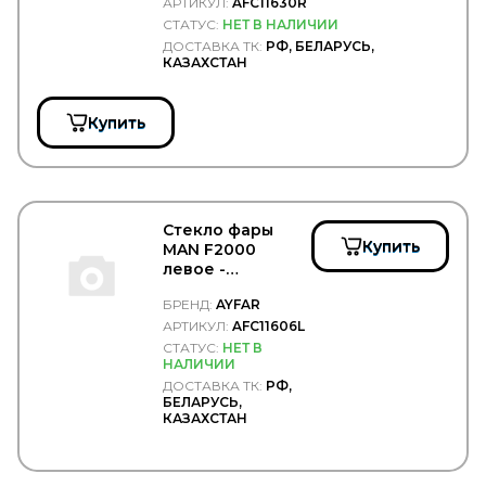
АРТИКУЛ:
AFC11630R
DENSO
СТАТУС:
НЕТ В НАЛИЧИИ
DEPO
ДОСТАВКА ТК:
РФ, БЕЛАРУСЬ,
DETROIT DIESEL
КАЗАХСТАН
DEUTZ
Diamond
DID
Купить
DIFA
DIMEX
DINEX
DIRECT PARTS
DITAS
Стекло фары
DOKA
Купить
MAN F2000
DOLZ
левое -
DOMAR
AYFAR/AFC11606L
БРЕНД:
AYFAR
DOMINANT
DON (TMD Friction Group)
АРТИКУЛ:
AFC11606L
DONALDSON
СТАТУС:
НЕТ В
НАЛИЧИИ
DONGFENG
ДОСТАВКА ТК:
РФ,
DONGIL
БЕЛАРУСЬ,
Doosan
КАЗАХСТАН
DOTA
DPH
DPIA