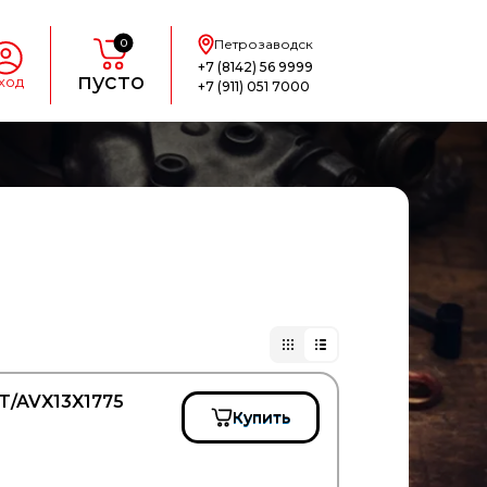
0
Петрозаводск
+7 (8142) 56 9999
пусто
ход
+7 (911) 051 7000
T/AVX13X1775
Купить