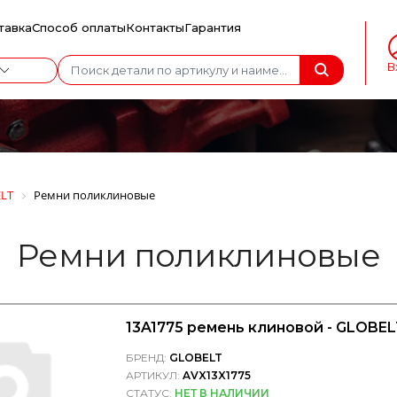
тавка
Способ оплаты
Контакты
Гарантия
В
LT
Ремни поликлиновые
Ремни поликлиновые
13A1775 ремень клиновой - GLOBEL
БРЕНД:
GLOBELT
АРТИКУЛ:
AVX13X1775
СТАТУС:
НЕТ В НАЛИЧИИ