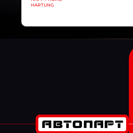
HARTUNG
HAWK
HBN
HC-CARGO
HD Parts
HELLA/BEHR
HENDRICKSON
HENGST
HEPU
HERTH+BUSS HEAVYPART
HESTAL
HESTERBERG
HI-LOADER
Hiab
HIFI Filter
Hiflo
HINO
HOBI
HOLA
HOLSET
HONDA
HORN
HORPOL