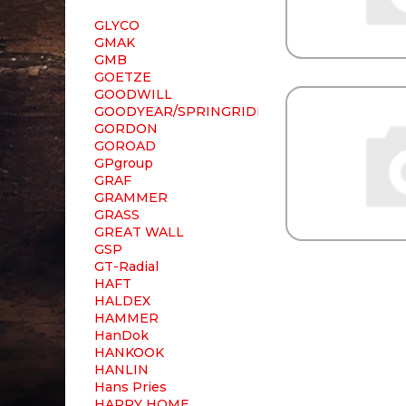
GLYCO
GMAK
GMB
GOETZE
GOODWILL
GOODYEAR/SPRINGRIDE
GORDON
GOROAD
GPgroup
GRAF
GRAMMER
GRASS
GREAT WALL
GSP
GT-Radial
HAFT
HALDEX
HAMMER
HanDok
HANKOOK
HANLIN
Hans Pries
HAPPY HOME