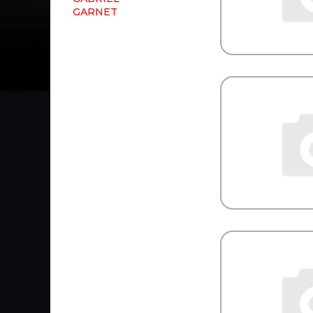
GARNET
GARRET
GATES
GAZ
GBrake
GENERAL MOTORS
GENERAL RICAMBI
GENIRPARTS
GEPAR
GEREP
GF
GIGANT
Gigawatt
GISLAVED
GiTi
GKN
Gleid
GLOBELT
GLYCO
GMAK
GMB
GOETZE
GOODWILL