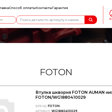
тавка
Способ оплаты
Контакты
Гарантия
В
FOTON
Втулка шкворня FOTON AUMAN ниж
FOTON/WG1880410029
БРЕНД:
FOTON
АРТИКУЛ:
WG1880410029