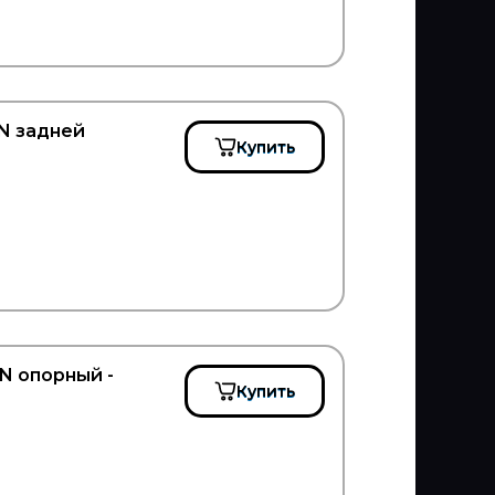
N задней
Купить
 опорный -
Купить