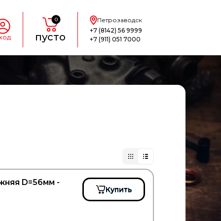
0
Петрозаводск
+7 (8142) 56 9999
пусто
ход
+7 (911) 051 7000
няя D=56мм -
Купить