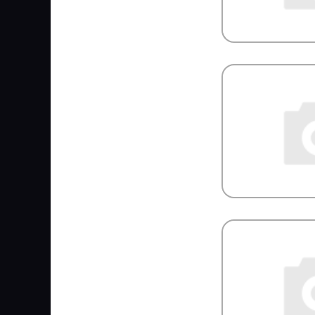
HYUNDAI/KIA
HYVA
ICER
IDEMITSU
IKA
ILME
IMIOLA
INA
INTER
INTERNATIONAL
ISKRA
ISUZU
JAGUAR
JAPANPARTS
JCB
JIKIU
JMC
JOHN DEERE
JONIX
JOST
JP GROUP
JT
JTC
JURATEC