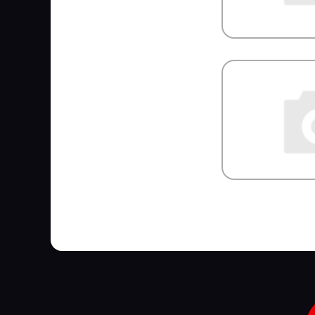
JURID
JYKI
K+F
KACMAZLAR
KAHVECI
KALE
KALMAR
KAMAZ
KAMOKA
KARCHER
KASHIYAMA
KAWE
KERRY
KESLA
KIA
KING
KKK
KLOKKERHOLM
KM Auto Technik
KN
KNECHT
KNORR BREMSE
KOMATSU
KONGSBERG