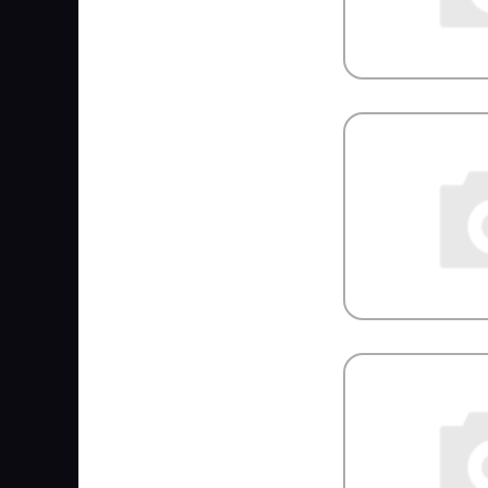
GOODYEAR/SPRINGRIDE
GORDON
GOROAD
GPgroup
GRAF
GRAMMER
GRASS
GREAT WALL
GSP
GT-Radial
HAFT
HALDEX
HAMMER
HanDok
HANKOOK
HANLIN
Hans Pries
HAPPY HOME
HARTUNG
HAWK
HBN
HC-CARGO
HD Parts
HELLA/BEHR