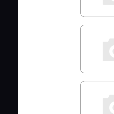
HENDRICKSON
HENGST
HEPU
HERTH+BUSS HEAVYPART
HESTAL
HESTERBERG
HI-LOADER
Hiab
HIFI Filter
Hiflo
HINO
HOBI
HOLA
HOLSET
HONDA
HORN
HORPOL
Horse Power
HOWO
HTP
HUCO
HYBSZ
HYDCAB