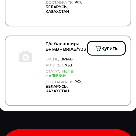
ДОСТАВКА ТК:
РФ,
COBAT-TITAN-ARCTIC
БЕЛАРУСЬ,
Cobra Tuning
КАЗАХСТАН
COJALI
COLAERT
COMBO
COMMA
Concord
Р/к балансира
Connect
Купить
BRIAB - BRIAB/733
CONTINENTAL
CONTITECH
БРЕНД:
BRIAB
Convitex
АРТИКУЛ:
733
COPAR
СТАТУС:
НЕТ В
CORIV
НАЛИЧИИ
CORTECO
ДОСТАВКА ТК:
РФ,
COSIBO
БЕЛАРУСЬ,
КАЗАХСТАН
COSPEL
COVIND
CRAFT
CTR
CUMMINS
CUYMAR
DAEWOO
DAF