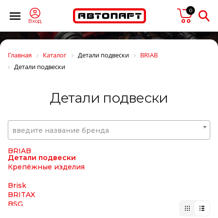
BINOTTO
0
BIPRO
BKF
Вход
BLACKTECH
BMW
BOBCAT
Главная
Каталог
Детали подвески
BRIAB
BODYPARTS
Детали подвески
BOGE
BORG HICO
BORG WARNER
Детали подвески
BOSAL
BOSCH
BPW
BREMBO
введите название бренда
BREMI
BREMSKERL
BRIAB
Детали подвески
Крепёжные изделия
Brisk
BRITAX
BSG
CAFFARO