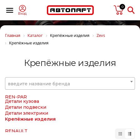
PRESTOLITE
0
PRESTOLITE ELECTRIC
PRIME-RIDE
Вход
ProVia (brand Wabco)
PULLMAN
Quattro Freni
Главная
Каталог
Крепёжные изделия
Zevs
Quattro Freni
Крепёжные изделия
RACOR
RAPIT
RAUFOSS
Крепёжные изделия
Raybestos
Real S.p.a.
REIKANEN
REINZ
введите название бренда
REMSA
REN PAR
REN-PAR
Детали кузова
Детали подвески
Детали электрики
Крепёжные изделия
RENAULT
REPLICA