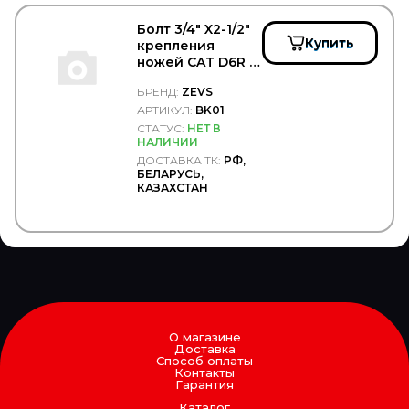
RINGFEDER
RIVAL
Болт 3/4" X2-1/2"
ROADHOUSE
Купить
крепления
Rock Force
ножей CAT D6R +
ROKINGER
гайка - Zevs/BK01
БРЕНД:
ZEVS
ROLF
АРТИКУЛ:
BK01
ROLLING
RoS&B
СТАТУС:
НЕТ В
НАЛИЧИИ
ROSTAR
ДОСТАВКА ТК:
РФ,
ROTA
БЕЛАРУСЬ,
RTS
КАЗАХСТАН
Rubbolite
RUBENA
RUNWAY
RUVILLE
S&C MOTORI
S&K
S&K GMBH
SACHS
SAF
О магазине
Доставка
SAKURA
Способ оплаты
SAMKO
Контакты
Гарантия
SAMPA
SAND
Каталог