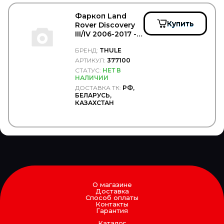
TMT
TOPCOVER
Фаркоп Land
TORK
Купить
Rover Discovery
TOTAL
III/IV 2006-2017 -
TOYO
THULE/377100
БРЕНД:
THULE
TOYOTA
АРТИКУЛ:
377100
TRAILERLINE
TRIALLI
СТАТУС:
НЕТ В
НАЛИЧИИ
TRP
ДОСТАВКА ТК:
РФ,
TRUCK CHAIN
БЕЛАРУСЬ,
Truck Dabster
КАЗАХСТАН
Truck Elektrik
Trucker
TruckExpert
TRUCKPLAST
TRUCKTEC
TRUCKTECHNIC
TRW/LUCAS
TRYGG
TSADIA
О магазине
Доставка
TSN
Способ оплаты
TSP
Контакты
Гарантия
TTT
TYC
Каталог