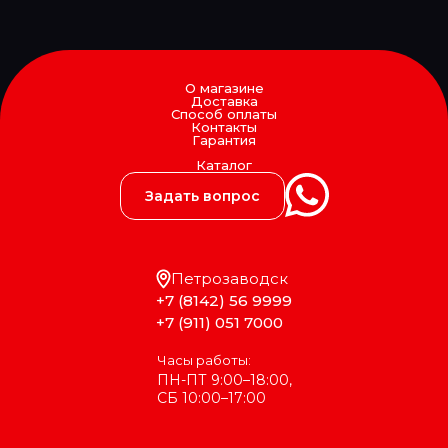
EXIDE
EXIT
EXOVO
F-CORE
FA1
О магазине
Доставка
FAD
Способ оплаты
FAE
Контакты
Гарантия
FAG
FAIR
Каталог
FAST
Задать вопрос
FAW
FEBEST
FEBI
Federal Mogul
FENNO
Петрозаводск
Fenox
+7 (8142) 56 9999
FERODO
+7 (911) 051 7000
FERSA
FG WILSON
Часы работы:
FIAT
ПН-ПТ 9:00–18:00,
Filter A.G.
СБ 10:00–17:00
Filter AG
Filtrec
Filtromex