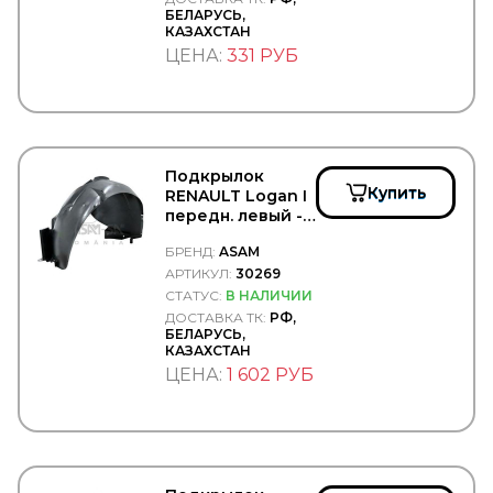
AVTService
БЕЛАРУСЬ,
КАЗАХСТАН
AXUT
AYD
ЦЕНА:
331 РУБ
AYDINSAN
AYFAR
BAGEN
BAILEY MORRIS UK
BALDWIN
Подкрылок
BALTEX
Купить
RENAULT Logan I
Baltrotors
передн. левый -
Bawer
ASAM/30269
BELAK
БРЕНД:
ASAM
Belgium
АРТИКУЛ:
30269
BENDIX
СТАТУС:
В НАЛИЧИИ
BEPCO
ДОСТАВКА ТК:
РФ,
BERAL
БЕЛАРУСЬ,
BERG KRAFT
КАЗАХСТАН
BERU
ЦЕНА:
1 602 РУБ
BEWEKO
BEZARES
BF
BF GERMANY
BF Goodrich