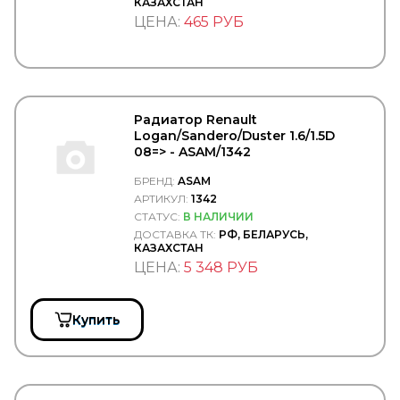
КАЗАХСТАН
CAFFARO
ЦЕНА:
465 РУБ
CALIX
CAMOZZI
CARDONE
CAREX
CARGEN
CARGO
Радиатор Renault
CARGO FLOOR
Logan/Sandero/Duster 1.6/1.5D
CARTFUL
08=> - ASAM/1342
CASE
CASTELLO
БРЕНД:
ASAM
CASTROL
АРТИКУЛ:
1342
CATERPILLAR
СТАТУС:
В НАЛИЧИИ
CDC
ДОСТАВКА ТК:
РФ, БЕЛАРУСЬ,
CEI
КАЗАХСТАН
CF S.r.l.
ЦЕНА:
5 348 РУБ
CFT
CGA
CGR
Купить
CHAMPION
CHEVROLET
CHRYSLER
CINPAL
CIPEC