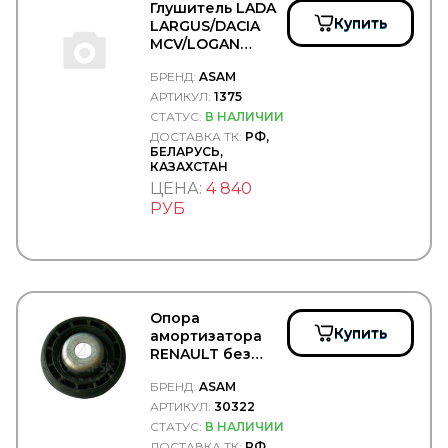
ASPOECK
Глушитель LADA
ASPOKEM
Купить
LARGUS/DACIA
ASSO
MCV/LOGAN
ASTERRO
(средняя часть) -
БРЕНД:
ASAM
ASVA
ASAM/1375
АРТИКУЛ:
1375
AT
AT Tuote
СТАТУС:
В НАЛИЧИИ
ATD
ДОСТАВКА ТК:
РФ,
БЕЛАРУСЬ,
ATE
КАЗАХСТАН
AUDI
ЦЕНА:
4 840
AUGER
РУБ
AUTO-GUR
AUTOCAR
Autofamily
AUTOFREN
AUTOFREN SEINSA
AUTOMANN
Опора
AutoPartS
Купить
амортизатора
AutoTechteile
RENAULT без
AVA
подшипника -
Avex
БРЕНД:
ASAM
ASAM/30322
AVS
АРТИКУЛ:
30322
AVTECH
СТАТУС:
В НАЛИЧИИ
AVTOSHTAMP
ДОСТАВКА ТК:
РФ,