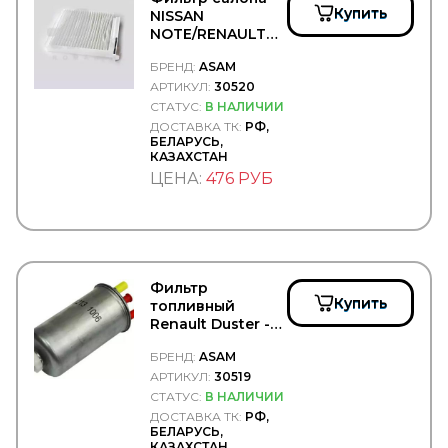
Купить
DOLZ
NISSAN
DOMAR
NOTE/RENAULT
DOMINANT
DUSTER -
БРЕНД:
ASAM
ASAM/30520
DON (TMD Friction Group)
АРТИКУЛ:
30520
DONALDSON
СТАТУС:
В НАЛИЧИИ
DONGFENG
DONGIL
ДОСТАВКА ТК:
РФ,
БЕЛАРУСЬ,
Doosan
КАЗАХСТАН
DOTA
ЦЕНА:
476 РУБ
DPH
DPIA
DT Spare Parts
DTP (Diesel Truck Parts)
DUNLOP
Durbloc
Фильтр
DUROLINE
Купить
топливный
EATON
Renault Duster -
EBERSPACHER
ASAM/30519
EBS
БРЕНД:
ASAM
EDCON
АРТИКУЛ:
30519
EDS
СТАТУС:
В НАЛИЧИИ
EDSCHA/SESAM
ДОСТАВКА ТК:
РФ,
EGE FREN
БЕЛАРУСЬ,
КАЗАХСТАН