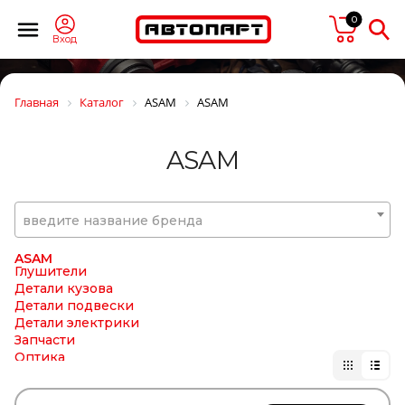
ALCA
ALCAN
0
ALFA CAR
Вход
ALKAR
ALKO
ALLIED NIPPON
Главная
Каталог
ASAM
ASAM
Alon
ALUCAR
AMC
ASAM
AMD
ANDAC
ANDTECH
APEX
введите название бренда
ARNOTT
ASA
ASAM
Глушители
Детали кузова
Детали подвески
Детали электрики
Запчасти
Оптика
ASHIKA