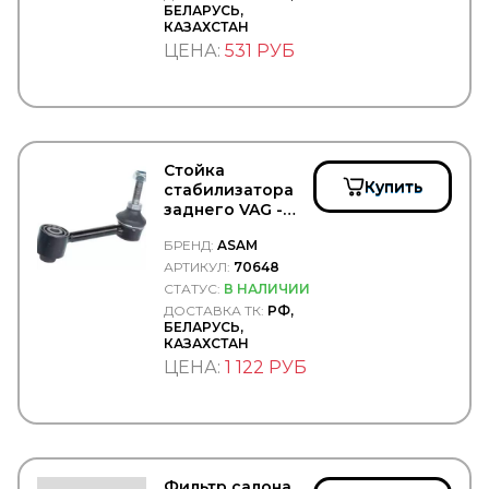
DAF
БЕЛАРУСЬ,
DAHL
КАЗАХСТАН
DAKEN
ЦЕНА:
531 РУБ
DANA
Darwin Plus
DAYCO
DAYTON
DEFA
Стойка
DELCO REMY
Купить
стабилизатора
DELPHI
заднего VAG -
DELTA
Asam/70648
Delta Autotechnik
БРЕНД:
ASAM
DENSO
АРТИКУЛ:
70648
DEPO
СТАТУС:
В НАЛИЧИИ
DETROIT DIESEL
ДОСТАВКА ТК:
РФ,
DEUTZ
БЕЛАРУСЬ,
Diamond
КАЗАХСТАН
DID
ЦЕНА:
1 122 РУБ
DIFA
DIMEX
DINEX
DIRECT PARTS
DITAS
DOKA
Фильтр салона