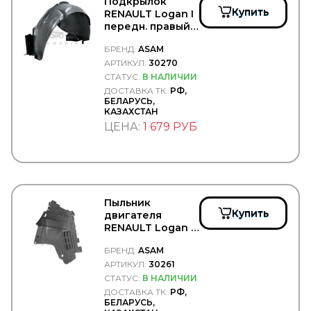
BGS
Подкрылок
Купить
BIG FILTER
RENAULT Logan I
передн. правый -
BIGOAL
ASAM/30270
BILSTEIN
БРЕНД:
ASAM
BINOTTO
АРТИКУЛ:
30270
BIPRO
СТАТУС:
В НАЛИЧИИ
BKF
ДОСТАВКА ТК:
РФ,
BLACKTECH
БЕЛАРУСЬ,
BMW
КАЗАХСТАН
BOBCAT
ЦЕНА:
1 679 РУБ
BODYPARTS
BOGE
BORG HICO
BORG WARNER
BOSAL
BOSCH
Пыльник
BPW
Купить
двигателя
BREMBO
RENAULT Logan I
BREMI
передн. правый -
BREMSKERL
БРЕНД:
ASAM
ASAM/30261
BRIAB
АРТИКУЛ:
30261
Brisk
СТАТУС:
В НАЛИЧИИ
BRITAX
ДОСТАВКА ТК:
РФ,
БЕЛАРУСЬ,
BSG