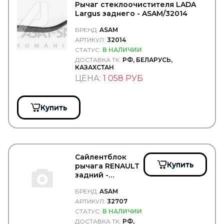
Рычаг стеклоочистителя LADA
CNC
Largus заднего - ASAM/32014
COBAT-TITAN-ARCTIC
Cobra Tuning
БРЕНД:
ASAM
COJALI
АРТИКУЛ:
32014
COLAERT
СТАТУС:
В НАЛИЧИИ
COMBO
ДОСТАВКА ТК:
РФ, БЕЛАРУСЬ,
COMMA
КАЗАХСТАН
Concord
ЦЕНА:
1 058 РУБ
Connect
CONTINENTAL
CONTITECH
Купить
Convitex
COPAR
CORIV
CORTECO
COSIBO
Сайлентблок
COSPEL
Купить
рычага RENAULT
COVIND
задний -
CRAFT
ASAM/32707
CTR
БРЕНД:
ASAM
CUMMINS
АРТИКУЛ:
32707
CUYMAR
СТАТУС:
В НАЛИЧИИ
DAEWOO
ДОСТАВКА ТК:
РФ,