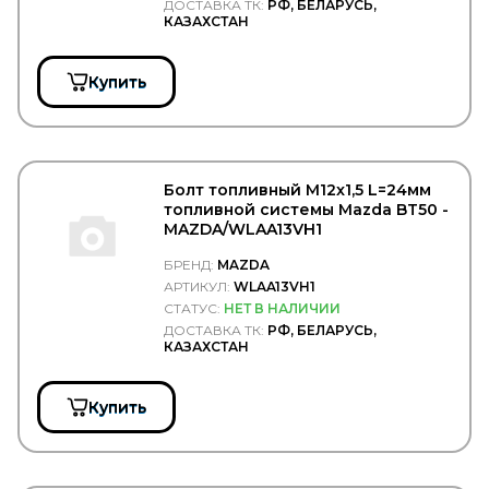
ДОСТАВКА ТК:
РФ, БЕЛАРУСЬ,
Sauer
КАЗАХСТАН
SCANIA
SCHMITZ
SCHNEIDER
Купить
SCHOMAECKER
SCHUTZ
SCHWITZER
SDLG
Se-M
Болт топливный М12x1,5 L=24мм
SEINTEX
топливной системы Mazda BT50 -
SENSOR
MAZDA/WLAA13VH1
SEPAR
SERTPLAS
БРЕНД:
MAZDA
SEVEN DIESEL
АРТИКУЛ:
WLAA13VH1
SF Filter
СТАТУС:
НЕТ В НАЛИЧИИ
Shaanxi
ДОСТАВКА ТК:
РФ, БЕЛАРУСЬ,
Shacman
КАЗАХСТАН
SHELL
SIDEM
Купить
SIEGEL Automotive
SIGNEDA
SIM
SIMPECO