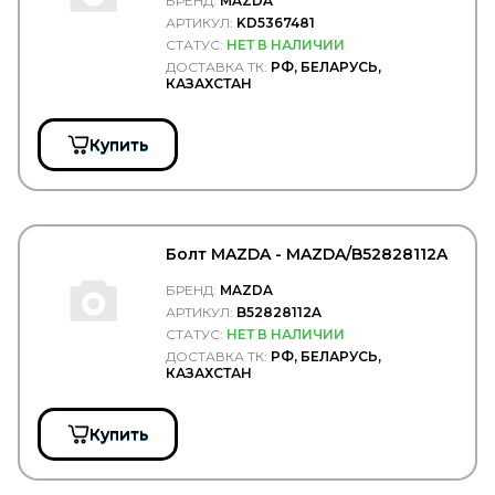
БРЕНД:
MAZDA
PRESSOL
АРТИКУЛ:
KD5367481
PRESTOLITE
СТАТУС:
НЕТ В НАЛИЧИИ
PRESTOLITE ELECTRIC
ДОСТАВКА ТК:
РФ, БЕЛАРУСЬ,
PRIME-RIDE
КАЗАХСТАН
ProVia (brand Wabco)
PULLMAN
Quattro Freni
Купить
Quattro Freni
RACOR
RAPIT
RAUFOSS
Raybestos
Болт MAZDA - MAZDA/B52828112A
Real S.p.a.
REIKANEN
БРЕНД:
MAZDA
REINZ
АРТИКУЛ:
B52828112A
REMSA
СТАТУС:
НЕТ В НАЛИЧИИ
REN PAR
ДОСТАВКА ТК:
РФ, БЕЛАРУСЬ,
КАЗАХСТАН
REN-PAR
RENAULT
REPLICA
Купить
RINGFEDER
RIVAL
ROADHOUSE