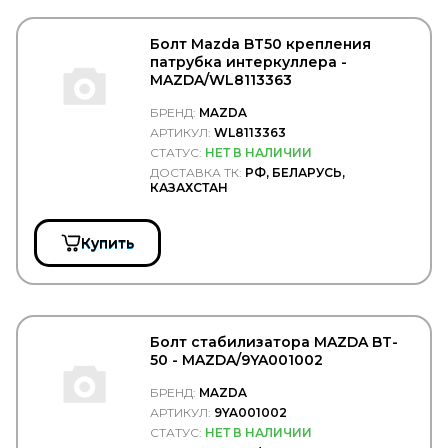
Rock Force
ROKINGER
ROLF
Болт Mazda BT50 крепления
патрубка интеркуллера -
ROLLING
MAZDA/WL8113363
RoS&B
ROSTAR
БРЕНД:
MAZDA
ROTA
АРТИКУЛ:
WL8113363
RTS
СТАТУС:
НЕТ В НАЛИЧИИ
Rubbolite
ДОСТАВКА ТК:
РФ, БЕЛАРУСЬ,
RUBENA
КАЗАХСТАН
RUNWAY
RUVILLE
S&C MOTORI
Купить
S&K
S&K GMBH
SACHS
SAF
SAKURA
Болт стабилизатора MAZDA BT-
SAMKO
50 - MAZDA/9YA001002
SAMPA
SAND
БРЕНД:
MAZDA
SANZ
АРТИКУЛ:
9YA001002
Sasic
СТАТУС:
НЕТ В НАЛИЧИИ
SAT