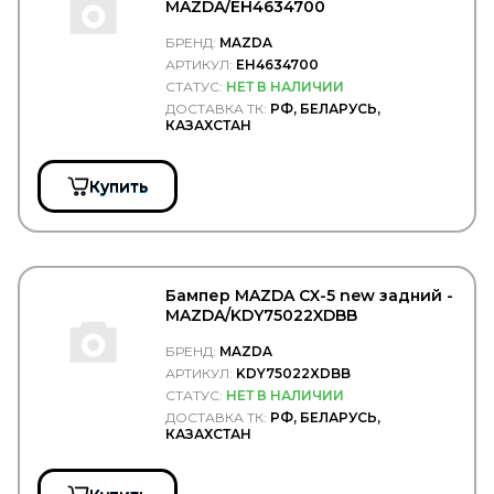
NK
MAZDA/EH4634700
NORD GLASS
NordYada
БРЕНД:
MAZDA
NORPLAST
АРТИКУЛ:
EH4634700
NOVLINE
СТАТУС:
НЕТ В НАЛИЧИИ
NRF
ДОСТАВКА ТК:
РФ, БЕЛАРУСЬ,
NSP
КАЗАХСТАН
NTN
NTP
Купить
NURAL
OE GERMANY
OFA
OIL Right
OLDI
OLSA
Бампер MAZDA CX-5 new задний -
ONYARBI
MAZDA/KDY75022XDBB
OPEL
БРЕНД:
MAZDA
OPTIBELT
АРТИКУЛ:
KDY75022XDBB
OPTIMAL
СТАТУС:
НЕТ В НАЛИЧИИ
ORIS
ДОСТАВКА ТК:
РФ, БЕЛАРУСЬ,
ORLANDI
КАЗАХСТАН
OSRAM
Ot-Sa
PAI