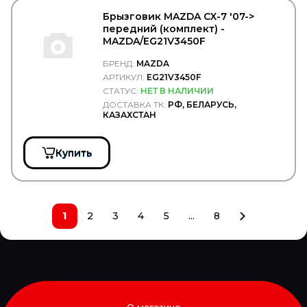
SINTEC
SIRIT
Брызговик MAZDA CX-7 '07->
SISU
передний (комплект) -
SK
MAZDA/EG21V3450F
SKF
БРЕНД:
MAZDA
SM
АРТИКУЛ:
EG21V3450F
SMB
СТАТУС:
НЕТ В НАЛИЧИИ
SNR
ДОСТАВКА ТК:
РФ, БЕЛАРУСЬ,
Solers
КАЗАХСТАН
SONDER
SORL
SPAL
Купить
SPICER
SPIDAN
SRP
SsangYong
STABILUS
1
2
3
4
5
...
8
STARKMEISTER
STARTEC
STARTVOLT
STEINHOFF
STELS
SUBARU
SUER