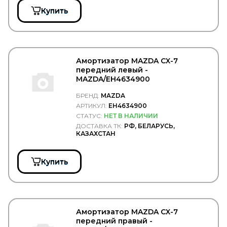
MOOG
Купить
MOTODOR
Motorherz
MOTUL
MTA
MTX
Амортизатор MAZDA CX-7
MUFFLEX
передний левый -
MULTIPART
MAZDA/EH4634900
MULTITRUCK
NAKAYAMA
БРЕНД:
MAZDA
NARVA
АРТИКУЛ:
EH4634900
NE
СТАТУС:
НЕТ В НАЛИЧИИ
NEOLUX
ДОСТАВКА ТК:
РФ, БЕЛАРУСЬ,
NESTE
КАЗАХСТАН
NEVPA
NEWSTAR
NF
Купить
NGK
NIBK
NIPPARTS
NISSAN
NISSENS
Амортизатор MAZDA CX-7
NISSHINBO
передний правый -