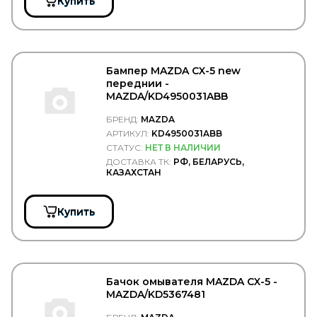
Купить
PAJAKULMA
PALFINGER
PARKER
PARLOK
Parts-Mall
Бампер MAZDA CX-5 new
PartStock
переднии -
PATRON
MAZDA/KD4950031ABB
PAYEN
PE
БРЕНД:
MAZDA
Penta
АРТИКУЛ:
KD4950031ABB
PERKINS
СТАТУС:
НЕТ В НАЛИЧИИ
PERREXI
ДОСТАВКА ТК:
РФ, БЕЛАРУСЬ,
PEUGEOT/CITROEN
КАЗАХСТАН
PHILIPS
PHOENIX
PIERBURG
Купить
PILENGA
PILKINGTON
PIRELLI
Plus Line
POLCAR
Бачок омывателя MAZDA CX-5 -
POMMIER
MAZDA/KD5367481
PORSCHE
POWERMAX