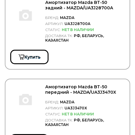
MEGA
Амортизатор Mazda BT-50
MEGAPOWER
задний - MAZDA/UA3J28700A
MEI
БРЕНД:
MAZDA
Meiller
MEKRA
АРТИКУЛ:
UA3J28700A
MENBERS
СТАТУС:
НЕТ В НАЛИЧИИ
MERCEDES
ДОСТАВКА ТК:
РФ, БЕЛАРУСЬ,
КАЗАХСТАН
MERITOR/ROR
Metaco
METEC
Купить
METELLI
MEYLE
MFilter
MGF
MIBA
Амортизатор Mazda BT-50
MICHELIN
передний - MAZDA/UA3J3470X
MINTEX
MITSUBISHI
БРЕНД:
MAZDA
MOBIL
АРТИКУЛ:
UA3J3470X
Mobiletron
СТАТУС:
НЕТ В НАЛИЧИИ
MOBIS
ДОСТАВКА ТК:
РФ, БЕЛАРУСЬ,
MONARK
КАЗАХСТАН
MONARK DIESEL
MONROE